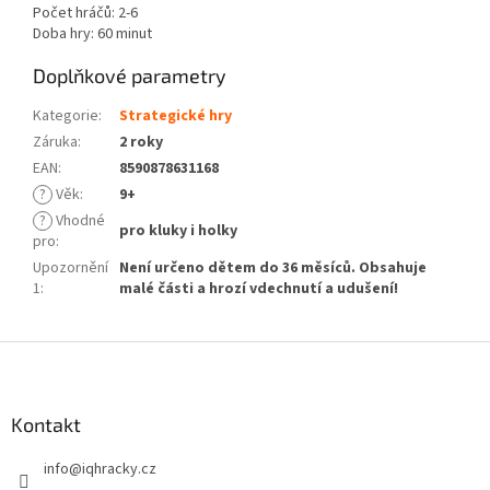
Počet hráčů: 2-6
Doba hry: 60 minut
Doplňkové parametry
Kategorie
:
Strategické hry
Záruka
:
2 roky
EAN
:
8590878631168
?
Věk
:
9+
?
Vhodné
pro kluky i holky
pro
:
Upozornění
Není určeno dětem do 36 měsíců. Obsahuje
1
:
malé části a hrozí vdechnutí a udušení!
Z
á
p
a
Kontakt
t
info
@
iqhracky.cz
í