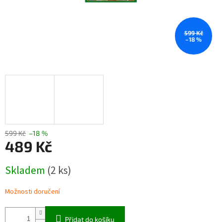
599 Kč
–18 %
599 Kč
–18 %
489 Kč
Měrná
Skladem
(2 ks)
cena:
Možnosti doručení
Přidat do košíku