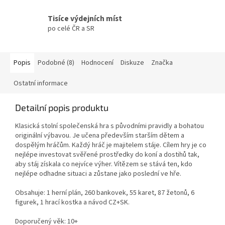
Tisíce výdejních míst
po celé ČR a SR
Popis
Podobné (8)
Hodnocení
Diskuze
Značka
Ostatní informace
Detailní popis produktu
Klasická stolní společenská hra s původními pravidly a bohatou
originální výbavou. Je učena především starším dětem a
dospělým hráčům. Každý hráč je majitelem stáje. Cílem hry je co
nejlépe investovat svěřené prostředky do koní a dostihů tak,
aby stáj získala co nejvíce výher. Vítězem se stává ten, kdo
nejlépe odhadne situaci a zůstane jako poslední ve hře.
Obsahuje: 1 herní plán, 260 bankovek, 55 karet, 87 žetonů, 6
figurek, 1 hrací kostka a návod CZ+SK.
Doporučený věk: 10+