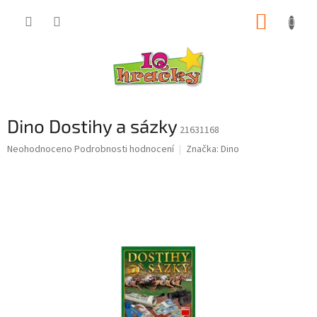
Přejít
NÁKUP
na
obsah
KOŠÍK
Dino Dostihy a sázky
21631168
Průměrné
Neohodnoceno
Podrobnosti hodnocení
Značka:
Dino
hodnocení
produktu
je
0,0
z
5
hvězdiček.