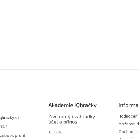
Akademie IQhračky
Informa
Živé motýlí zahrádky -
Hodnocení
iqhracky.cz
účel a přínos
Možnosti d
7817
Obchodní 
15.7.2026
cebook profil