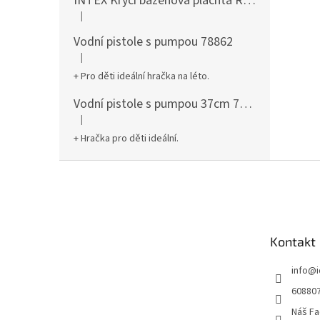
INTEX Krycí bazénová plachta Round 305cm 28030
|
Hodnocení produktu je 5 z 5 hvězdiček.
Vodní pistole s pumpou 78862
|
Hodnocení produktu je 5 z 5 hvězdiček.
+ Pro děti ideální hračka na léto.
Vodní pistole s pumpou 37cm 78961
|
Hodnocení produktu je 5 z 5 hvězdiček.
+ Hračka pro děti ideální.
Z
á
p
a
t
Kontakt
í
info
@
60880
Náš Fa