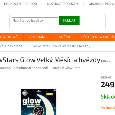
HODNOCENÍ OBCHODU
MOŽNOSTI DORUČENÍ
OBCHODNÍ PODMÍ
HLEDAT
O NEJMENŠÍ
ZKOUMÁME
TVOŘÍME
PĚSTUJEME A CHOVÁ
írné dekorace
GlowStars Glow Velký Měsíc a hvězdy
wStars Glow Velký Měsíc a hvězdy
B8622
né
noceno
Podrobnosti hodnocení
Značka:
GlowStars
ní
u
259 Kč
–
249
Měrná
Skla
cena:
ek.
Možnosti