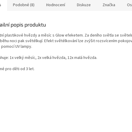
s
Podobné (8)
Hodnocení
Diskuze
Značka
Os
ailní popis produktu
tní plastikové hvězdy a měsíc s Glow efeketem. Za deního světla se světeln
ůběhu noci pak světélkují. Efekt světélkování lze zvýšit rozsvícením pokojo
 pomocí UV lampy.
huje: 1x velký měsíc, 2x velká hvězda, 12x malá hvězda.
é pro děti od 3 let.