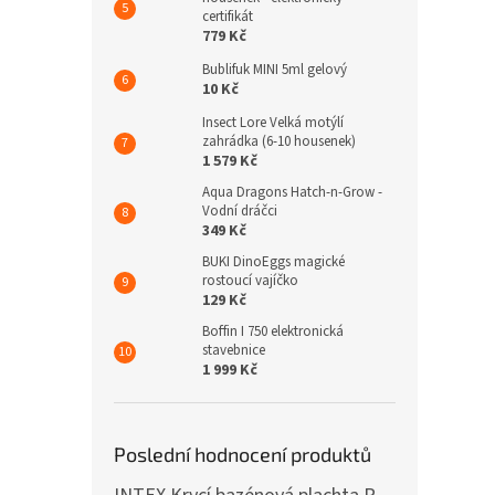
certifikát
779 Kč
Bublifuk MINI 5ml gelový
10 Kč
Insect Lore Velká motýlí
zahrádka (6-10 housenek)
1 579 Kč
Aqua Dragons Hatch-n-Grow -
Vodní dráčci
349 Kč
BUKI DinoEggs magické
rostoucí vajíčko
129 Kč
Boffin I 750 elektronická
stavebnice
1 999 Kč
Poslední hodnocení produktů