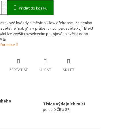
Přidat do košíku
plastikové hvězdy a měsíc s Glow efeketem. Za deního
 světelně "nabijí" a v průběhu noci pak světélkují. Efekt
ání lze zvýšit rozsvícením pokojového světla nebo
V la
informace
ZEPTAT SE
HLÍDAT
SDÍLET
uhého
Tisíce výdejních míst
po celé ČR a SR