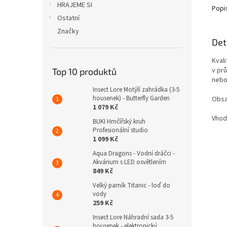
HRAJEME SI
Popi
Ostatní
Značky
Det
Kvali
v pr
Top 10 produktů
nebo
Insect Lore Motýlí zahrádka (3-5
housenek) - Butterfly Garden
Obsa
1 079 Kč
Vhodn
BUKI Hrnčířský kruh
Profesionální studio
1 099 Kč
Aqua Dragons - Vodní dráčci -
Akvárium s LED osvětlením
849 Kč
Velký parník Titanic - loď do
vody
259 Kč
Insect Lore Náhradní sada 3-5
housenek - elektronický