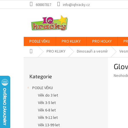
Přejít
608807817
info@iqhracky.cz
na
obsah
PODLE VĚKU
PRO KLUKY
PRO HOLKY
PR
Domů
PRO KLUKY
Dinosauři a vesmír
Vesm
P
Glo
o
Přeskočit
s
Průměr
Neohod
Kategorie
kategorie
t
hodnoce
r
produkt
PODLE VĚKU
a
je
Věk do 3 let
0,0
n
z
Věk 3-5 let
n
5
í
Věk 6-8 let
hvězdič
p
Věk 9-12 let
a
Věk 13-99 let