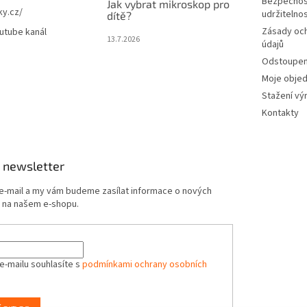
Bezpečnos
Jak vybrat mikroskop pro
ky.cz/
udržitelno
dítě?
Zásady oc
utube kanál
13.7.2026
údajů
Odstoupení
Moje obje
Stažení vý
Kontakty
 newsletter
 e-mail a my vám budeme zasílat informace o nových
 na našem e-shopu.
e-mailu souhlasíte s
podmínkami ochrany osobních