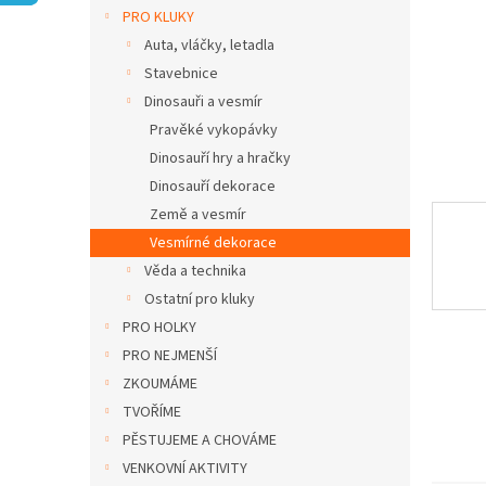
n
PRO KLUKY
e
Auta, vláčky, letadla
l
Stavebnice
Dinosauři a vesmír
Pravěké vykopávky
Dinosauří hry a hračky
Dinosauří dekorace
Země a vesmír
Vesmírné dekorace
Věda a technika
Ostatní pro kluky
PRO HOLKY
PRO NEJMENŠÍ
ZKOUMÁME
TVOŘÍME
PĚSTUJEME A CHOVÁME
VENKOVNÍ AKTIVITY