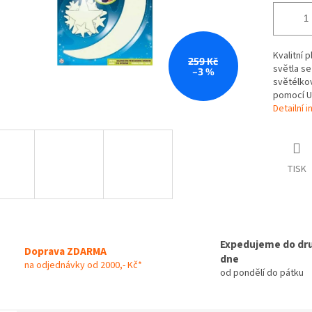
Kvalitní 
259 Kč
světla se
–3 %
světélkov
pomocí U
Detailní 
TISK
Expedujeme do dr
Doprava ZDARMA
dne
na odjednávky od 2000,- Kč*
od pondělí do pátku