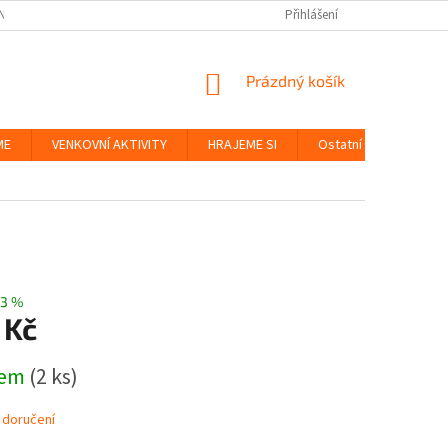
NKY
BEZPEČNOST HRAČEK A UDRŽITELNOST
Přihlášení
ZÁSADY OCHRANY OS
NÁKUPNÍ
Prázdný košík
KOŠÍK
ME
VENKOVNÍ AKTIVITY
HRAJEME SI
Ostatní
Značky
3 %
 Kč
dem
(2 ks)
 doručení