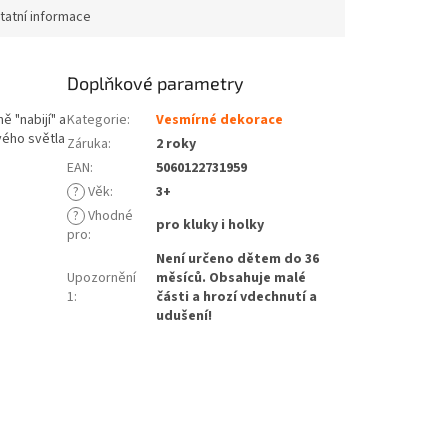
tatní informace
Doplňkové parametry
ě "nabijí" a
Kategorie
:
Vesmírné dekorace
vého světla
Záruka
:
2 roky
EAN
:
5060122731959
?
Věk
:
3+
?
Vhodné
pro kluky i holky
pro
:
Není určeno dětem do 36
Upozornění
měsíců. Obsahuje malé
1
:
části a hrozí vdechnutí a
udušení!