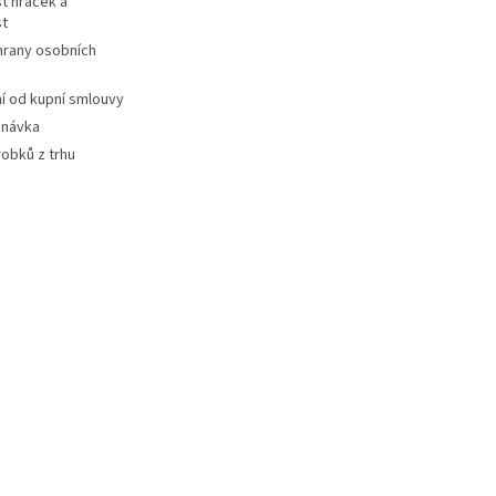
t hraček a
st
hrany osobních
 od kupní smlouvy
dnávka
robků z trhu