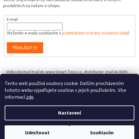
Vložte svůj e-mail a my vám budeme zasílat informace o nových
produktech na našem e-shopu.
E-mail
Vložením e-mailu souhlasíte s
podmínkami ochrany osobních údajů
PŘIHLÁSIT SE
Velkoobchod hraček www.Smart-Toys.cz, distributor značek BUKI
France, Brainstorm Toys, Insect Lore, World Alive, T.A.O.S. a dalších
Tento web používá soubory cookie. Dalším procházením
tohoto webu vyjadřujete souhlas s jejich používáním.. Více
informací
zde
.
Vytvořil Shoptet
Nastavení
Copyright 2026
IQhracky.cz
. Všechna práva vyhrazena.
Upravit
Odmítnout
Souhlasím
nastavení cookies