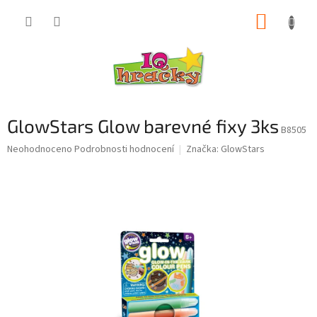
Přejít
NÁKUP
na
obsah
KOŠÍK
GlowStars Glow barevné fixy 3ks
B8505
Průměrné
Neohodnoceno
Podrobnosti hodnocení
Značka:
GlowStars
hodnocení
produktu
je
0,0
z
5
hvězdiček.