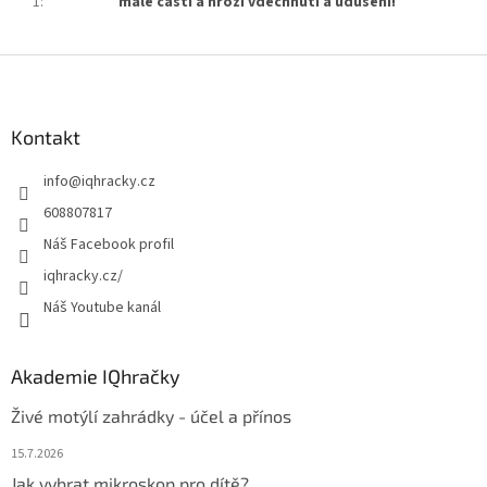
1
:
malé části a hrozí vdechnutí a udušení!
Z
á
p
a
Kontakt
t
info
@
iqhracky.cz
í
608807817
Náš Facebook profil
iqhracky.cz/
Náš Youtube kanál
Akademie IQhračky
Živé motýlí zahrádky - účel a přínos
15.7.2026
Jak vybrat mikroskop pro dítě?