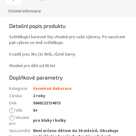
Ostatní informace
Detailní popis produktu
Světélkující barevné fixy vhodné pro vaše výkresy. Po nasvícení
pak výkres ve tmě světélkuje.
V sadě jsou 3ks (3x 9ml), různé barvy.
Vhodné pro děti od 6ti let
Doplňkové parametry
Kategorie
:
Vesmírné dekorace
Záruka
:
2 roky
EAN
:
5060122734073
?
Věk
:
6+
?
Vhodné
pro kluky i holky
pro
:
Upozornění
Není určeno dětem do 36 měsíců. Obsahuje