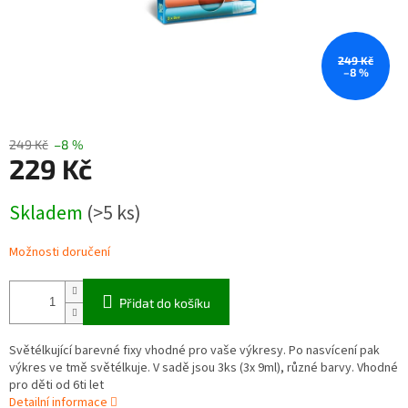
249 Kč
–8 %
249 Kč
–8 %
229 Kč
Měrná
Skladem
(>5 ks)
cena:
Možnosti doručení
Přidat do košíku
Světélkující barevné fixy vhodné pro vaše výkresy. Po nasvícení pak
výkres ve tmě světélkuje. V sadě jsou 3ks (3x 9ml), různé barvy. Vhodné
pro děti od 6ti let
Detailní informace