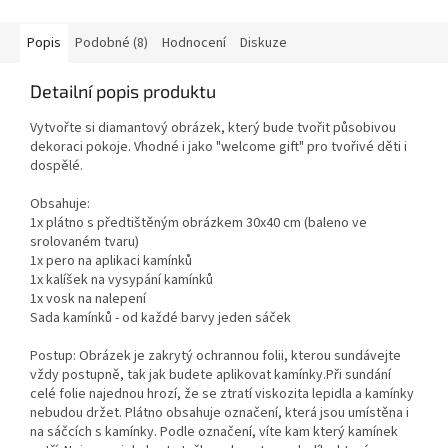
Popis
Podobné (8)
Hodnocení
Diskuze
Detailní popis produktu
Vytvořte si diamantový obrázek, který bude tvořit působivou
dekoraci pokoje. Vhodné i jako "welcome gift" pro tvořivé děti i
dospělé.
Obsahuje:
1x plátno s předtištěným obrázkem 30x40 cm (baleno ve
srolovaném tvaru)
1x pero na aplikaci kamínků
1x kalíšek na vysypání kamínků
1x vosk na nalepení
Sada kamínků - od každé barvy jeden sáček
Postup: Obrázek je zakrytý ochrannou folii, kterou sundávejte
vždy postupně, tak jak budete aplikovat kamínky.Při sundání
celé folie najednou hrozí, že se ztratí viskozita lepidla a kamínky
nebudou držet. Plátno obsahuje označení, která jsou umístěna i
na sáčcích s kamínky. Podle označení, víte kam který kamínek