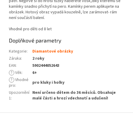
patří. Nejprve si do hrotu tužky naberete vosk,díky kterému se
kamínky snadno přichytí na pero. Kamínky perem aplikujete na
obrázek. Hotový obraz vypadá kouzelně, lze zarámovat- rám
není součástí balení.
Vhodné pro děti od 8 let
Doplňkové parametry
Kategorie
:
Diamantové obrázky
Záruka
:
2 roky
EAN
:
5902444052643
?
Věk
:
6+
?
Vhodné
pro kluky i holky
pro
:
Upozornění
Není určeno dětem do 36 měsíců. Obsahuje
1
:
malé části a hrozí vdechnutí a udušení!
Z
á
p