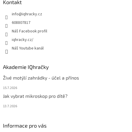
a
Kontakt
t
info
@
iqhracky.cz
í
608807817
Náš Facebook profil
iqhracky.cz/
Náš Youtube kanál
Akademie IQhračky
Živé motýlí zahrádky - účel a přínos
15.7.2026
Jak vybrat mikroskop pro dítě?
13.7.2026
Informace pro vás