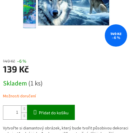
149 Kč
–6 %
149 Kč
–6 %
139 Kč
Měrná
Skladem
(1 ks)
cena:
Možnosti doručení
Přidat do košíku
Vytvořte si diamantový obrázek, který bude tvořit působivou dekoraci