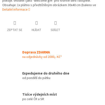
pokoje. Vhodné i jako "welcome gift" pro tvořivé děti i dospělé.
Obsahuje: 1x plátno s předtištěným obrázkem 30x40 cm (baleno ve
Detailní informace
ZEPTAT SE
HLÍDAT
SDÍLET
Doprava ZDARMA
na odjednávky od 2000,- Kč*
Expedujeme do druhého dne
od pondělí do pátku
Tisíce výdejních míst
po celé ČR a SR