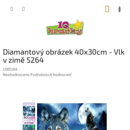
Přejít
NÁKUP
na
obsah
KOŠÍK
Diamantový obrázek 40x30cm - Vlk
v zimě 5264
1005264
Průměrné
Neohodnoceno
Podrobnosti hodnocení
hodnocení
produktu
je
0,0
z
5
hvězdiček.