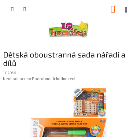
Přejít
NÁKUP
na
obsah
KOŠÍK
Dětská oboustranná sada nářadí a
dílů
102956
Průměrné
Neohodnoceno
Podrobnosti hodnocení
hodnocení
produktu
je
0,0
z
5
hvězdiček.