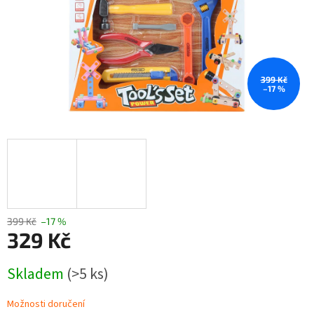
399 Kč
–17 %
399 Kč
–17 %
329 Kč
Měrná
Skladem
(>5 ks)
cena:
Možnosti doručení