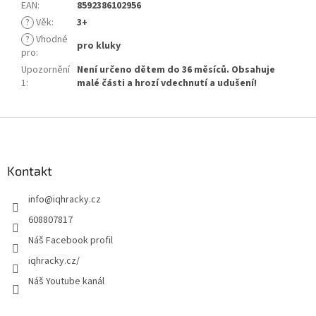
EAN
:
8592386102956
?
Věk
:
3+
?
Vhodné
pro kluky
pro
:
Upozornění
Není určeno dětem do 36 měsíců. Obsahuje
1
:
malé části a hrozí vdechnutí a udušení!
Z
á
p
a
Kontakt
t
info
@
iqhracky.cz
í
608807817
Náš Facebook profil
iqhracky.cz/
Náš Youtube kanál