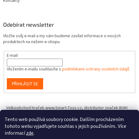
Kontakty
Odebírat newsletter
Vložte svůj e-mail a my vám budeme zasílat informace o nových
produktech na našem e-shopu.
E-mail
Vložením e-mailu souhlasíte s
podmínkami ochrany osobních údajů
PŘIHLÁSIT SE
Velkoobchod hraček www.Smart-Toys.cz, distributor značek BUKI
France, Brainstorm Toys, Insect Lore, World Alive, T.A.O.S. a dalších
Tento web používá soubory cookie. Dalším procházením
tohoto webu vyjadřujete souhlas s jejich používáním.. Více
informací
zde
.