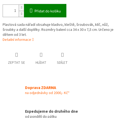
Přidat do košíku
Plastová sada nářadí obsahuje kladivo, kleště, šroubovák, klíč, nůž,
šroubky a další doplňky. Rozměry balení cca 34 x 30 x 7,5 cm. Určeno je
dětem od 3 let.
Detailní informace
ZEPTAT SE
HLÍDAT
SDÍLET
Doprava ZDARMA
na odjednávky od 2000,- Kč*
Expedujeme do druhého dne
od pondělí do pátku