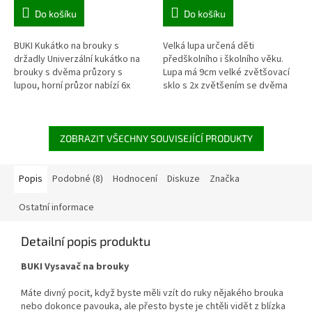
Do košíku
Do košíku
BUKI Kukátko na brouky s
Velká lupa určená děti
držadly Univerzální kukátko na
předškolního i školního věku.
brouky s dvěma průzory s
Lupa má 9cm velké zvětšovací
lupou, horní průzor nabízí 6x
sklo s 2x zvětšením se dvěma
zvětšení a druhý pro pozorování
menšími poli s 3x a 4x
brouka zdola nabízí 4x...
zvětšením. Lupa se bezvadně
drží a je...
ZOBRAZIT VŠECHNY SOUVISEJÍCÍ PRODUKTY
Popis
Podobné (8)
Hodnocení
Diskuze
Značka
Ostatní informace
Detailní popis produktu
BUKI Vysavač na brouky
Máte divný pocit, když byste měli vzít do ruky nějakého brouka
nebo dokonce pavouka, ale přesto byste je chtěli vidět z blízka