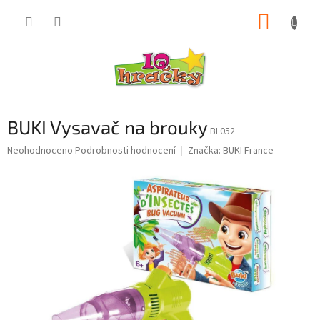
Přejít
NÁKUP
na
obsah
KOŠÍK
BUKI Vysavač na brouky
BL052
Průměrné
Neohodnoceno
Podrobnosti hodnocení
Značka:
BUKI France
hodnocení
produktu
je
0,0
z
5
hvězdiček.