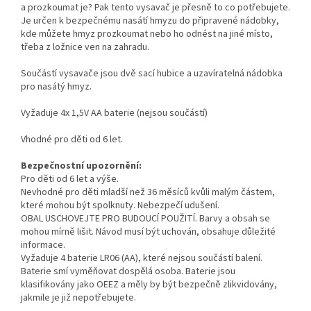
a prozkoumat je? Pak tento vysavač je přesně to co potřebujete.
Je určen k bezpečnému nasátí hmyzu do připravené nádobky,
kde můžete hmyz prozkoumat nebo ho odnést na jiné místo,
třeba z ložnice ven na zahradu.
Součástí vysavače jsou dvě sací hubice a uzavíratelná nádobka
pro nasátý hmyz.
Vyžaduje 4x 1,5V AA baterie (nejsou součástí)
Vhodné pro děti od 6 let.
Bezpečnostní upozornění:
Pro děti od 6 let a výše.
Nevhodné pro děti mladší než 36 měsíců kvůli malým částem,
které mohou být spolknuty. Nebezpečí udušení.
OBAL USCHOVEJTE PRO BUDOUCÍ POUŽITÍ. Barvy a obsah se
mohou mírně lišit. Návod musí být uchován, obsahuje důležité
informace.
Vyžaduje 4 baterie LR06 (AA), které nejsou součástí balení.
Baterie smí vyměňovat dospělá osoba. Baterie jsou
klasifikovány jako OEEZ a měly by být bezpečně zlikvidovány,
jakmile je již nepotřebujete.