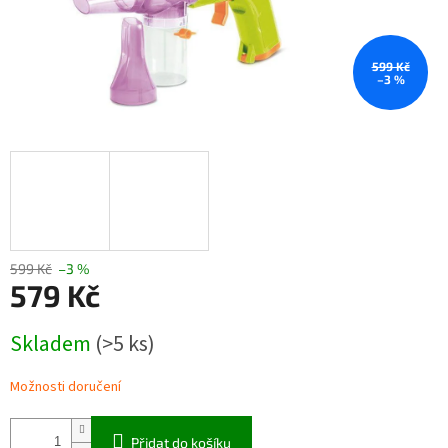
599 Kč
–3 %
599 Kč
–3 %
579 Kč
Měrná
Skladem
(>5 ks)
cena:
Možnosti doručení
Přidat do košíku