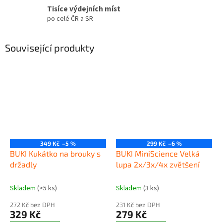
Tisíce výdejních míst
po celé ČR a SR
Související produkty
349 Kč
–5 %
299 Kč
–6 %
BUKI Kukátko na brouky s
BUKI MiniScience Velká
držadly
lupa 2x/3x/4x zvětšení
Skladem
(>5 ks)
Skladem
(3 ks)
272 Kč bez DPH
231 Kč bez DPH
329 Kč
279 Kč