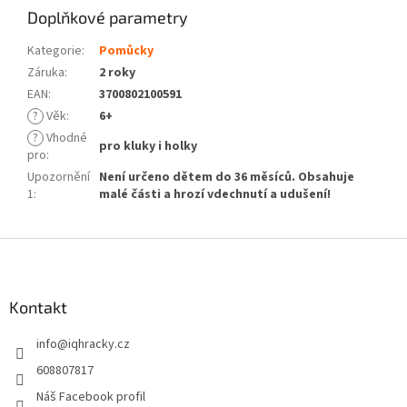
Doplňkové parametry
Kategorie
:
Pomůcky
Záruka
:
2 roky
EAN
:
3700802100591
?
Věk
:
6+
?
Vhodné
pro kluky i holky
pro
:
Upozornění
Není určeno dětem do 36 měsíců. Obsahuje
1
:
malé části a hrozí vdechnutí a udušení!
Z
á
p
a
Kontakt
t
info
@
iqhracky.cz
í
608807817
Náš Facebook profil