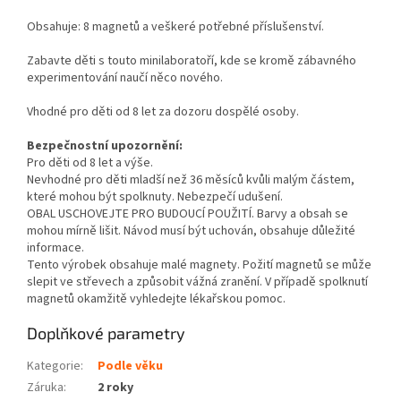
Obsahuje: 8 magnetů a veškeré potřebné příslušenství.
Zabavte děti s touto minilaboratoří, kde se kromě zábavného
experimentování naučí něco nového.
Vhodné pro děti od 8 let za dozoru dospělé osoby.
Bezpečnostní upozornění:
Pro děti od 8 let a výše.
Nevhodné pro děti mladší než 36 měsíců kvůli malým částem,
které mohou být spolknuty. Nebezpečí udušení.
OBAL USCHOVEJTE PRO BUDOUCÍ POUŽITÍ. Barvy a obsah se
mohou mírně lišit. Návod musí být uchován, obsahuje důležité
informace.
Tento výrobek obsahuje malé magnety. Požití magnetů se může
slepit ve střevech a způsobit vážná zranění. V případě spolknutí
magnetů okamžitě vyhledejte lékařskou pomoc.
Doplňkové parametry
Kategorie
:
Podle věku
Záruka
:
2 roky