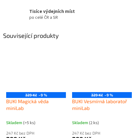
Tisíce výdejních míst
po celé ČR a SR
Související produkty
329 Kč
–9 %
329 Kč
–9 %
BUKI Magická věda
BUKI Vesmírná laboratoř
miniLab
miniLab
Skladem
(>5 ks)
Skladem
(2 ks)
247 Kč bez DPH
247 Kč bez DPH