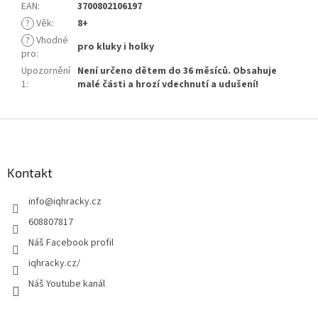
EAN
:
3700802106197
?
Věk
:
8+
?
Vhodné
pro kluky i holky
pro
:
Upozornění
Není určeno dětem do 36 měsíců. Obsahuje
1
:
malé části a hrozí vdechnutí a udušení!
Z
á
p
a
Kontakt
t
info
@
iqhracky.cz
í
608807817
Náš Facebook profil
iqhracky.cz/
Náš Youtube kanál