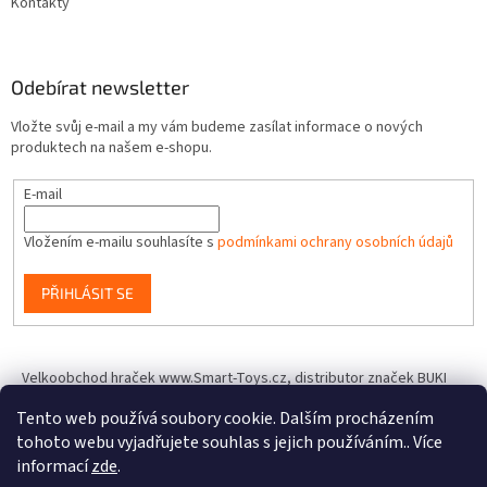
Kontakty
Odebírat newsletter
Vložte svůj e-mail a my vám budeme zasílat informace o nových
produktech na našem e-shopu.
E-mail
Vložením e-mailu souhlasíte s
podmínkami ochrany osobních údajů
PŘIHLÁSIT SE
Velkoobchod hraček www.Smart-Toys.cz, distributor značek BUKI
France, Brainstorm Toys, Insect Lore, World Alive, T.A.O.S. a dalších
Tento web používá soubory cookie. Dalším procházením
tohoto webu vyjadřujete souhlas s jejich používáním.. Více
informací
zde
.