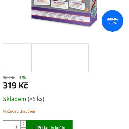
329 Kč
–3 %
329 Kč
–3 %
319 Kč
Měrná
Skladem
(>5 ks)
cena:
Možnosti doručení
Přidat do košíku