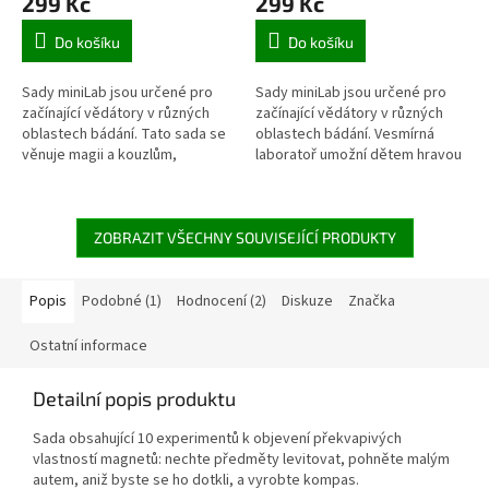
299 Kč
299 Kč
Do košíku
Do košíku
Sady miniLab jsou určené pro
Sady miniLab jsou určené pro
začínající vědátory v různých
začínající vědátory v různých
oblastech bádání. Tato sada se
oblastech bádání. Vesmírná
věnuje magii a kouzlům,
laboratoř umožní dětem hravou
respektive trikům na bázi vědy.
formou proniknout do
Součástí sady je příslušenství...
některých tajů vesmíru a naší
sluneční...
ZOBRAZIT VŠECHNY SOUVISEJÍCÍ PRODUKTY
Popis
Podobné (1)
Hodnocení (2)
Diskuze
Značka
Ostatní informace
Detailní popis produktu
Sada obsahující
10 experimentů k objevení překvapivých
vlastností magnetů: nechte předměty levitovat, pohněte malým
autem, aniž byste se ho dotkli, a vyrobte kompas.