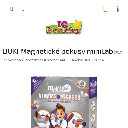
Přejít
NÁKUP
na
obsah
KOŠÍK
BUKI Magnetické pokusy miniLab
3018
Průměrné
2 hodnocení
Podrobnosti hodnocení
Značka:
BUKI France
hodnocení
produktu
je
5,0
z
5
hvězdiček.