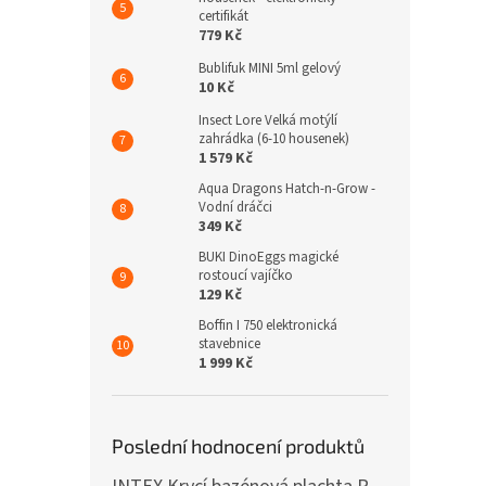
certifikát
779 Kč
Bublifuk MINI 5ml gelový
10 Kč
Insect Lore Velká motýlí
zahrádka (6-10 housenek)
1 579 Kč
Aqua Dragons Hatch-n-Grow -
Vodní dráčci
349 Kč
BUKI DinoEggs magické
rostoucí vajíčko
129 Kč
Boffin I 750 elektronická
stavebnice
1 999 Kč
Poslední hodnocení produktů