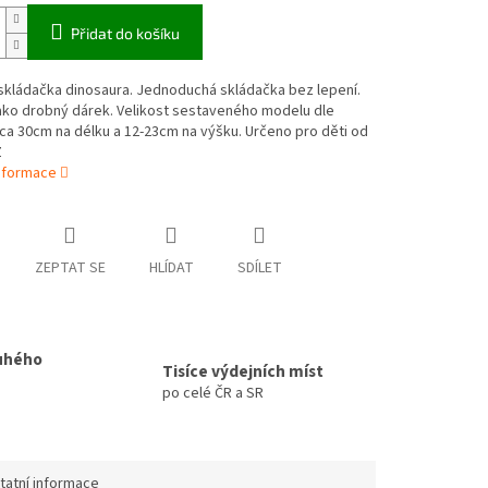
Přidat do košíku
skládačka dinosaura. Jednoduchá skládačka bez lepení.
ako drobný dárek. Velikost sestaveného modelu dle
ca 30cm na délku a 12-23cm na výšku. Určeno pro děti od
Z
informace
ZEPTAT SE
HLÍDAT
SDÍLET
uhého
Tisíce výdejních míst
po celé ČR a SR
tatní informace