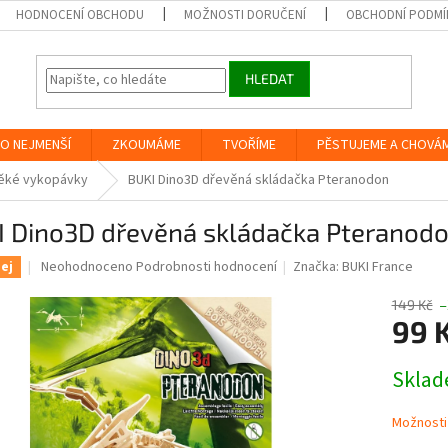
HODNOCENÍ OBCHODU
MOŽNOSTI DORUČENÍ
OBCHODNÍ PODMÍ
HLEDAT
O NEJMENŠÍ
ZKOUMÁME
TVOŘÍME
PĚSTUJEME A CHOVÁ
ěké vykopávky
BUKI Dino3D dřevěná skládačka Pteranodon
I Dino3D dřevěná skládačka Pteranod
Průměrné
Neohodnoceno
Podrobnosti hodnocení
Značka:
BUKI France
ej
hodnocení
produktu
149 Kč
–
je
99 
0,0
z
Měrná
Skla
5
cena:
hvězdiček.
Možnosti