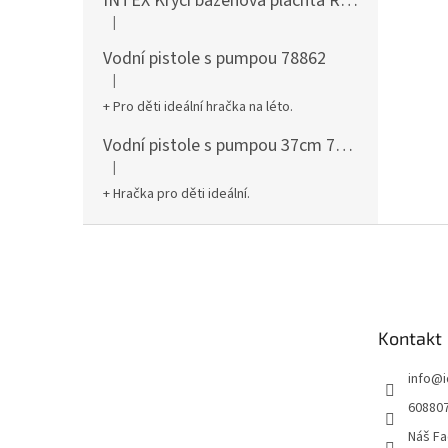
INTEX Krycí bazénová plachta Round 305cm 28030
|
Hodnocení produktu je 5 z 5 hvězdiček.
Vodní pistole s pumpou 78862
|
Hodnocení produktu je 5 z 5 hvězdiček.
+ Pro děti ideální hračka na léto.
Vodní pistole s pumpou 37cm 78961
|
Hodnocení produktu je 5 z 5 hvězdiček.
+ Hračka pro děti ideální.
Z
á
p
a
t
Kontakt
í
info
@
60880
Náš Fa