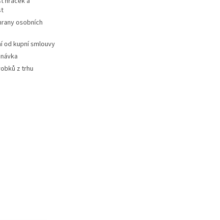
t hraček a
st
hrany osobních
 od kupní smlouvy
dnávka
robků z trhu