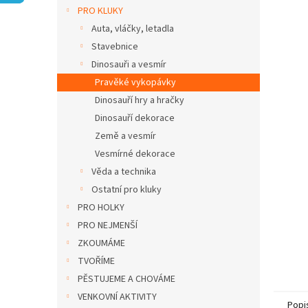
n
PRO KLUKY
e
Auta, vláčky, letadla
l
Stavebnice
Dinosauři a vesmír
Pravěké vykopávky
Dinosauří hry a hračky
Dinosauří dekorace
Země a vesmír
Vesmírné dekorace
Věda a technika
Ostatní pro kluky
PRO HOLKY
PRO NEJMENŠÍ
ZKOUMÁME
TVOŘÍME
PĚSTUJEME A CHOVÁME
VENKOVNÍ AKTIVITY
Popi