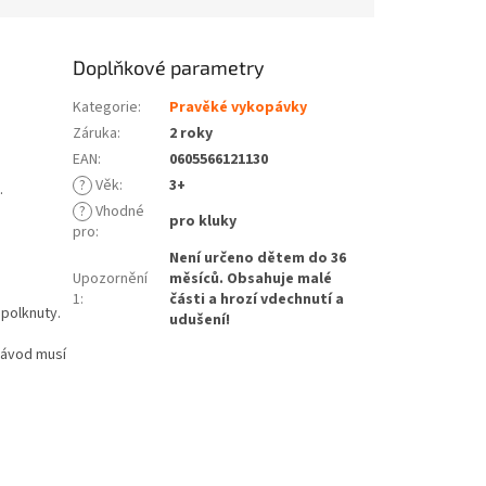
Doplňkové parametry
Kategorie
:
Pravěké vykopávky
Záruka
:
2 roky
EAN
:
0605566121130
?
Věk
:
3+
.
?
Vhodné
pro kluky
pro
:
Není určeno dětem do 36
Upozornění
měsíců. Obsahuje malé
1
:
části a hrozí vdechnutí a
polknuty.
udušení!
Návod musí