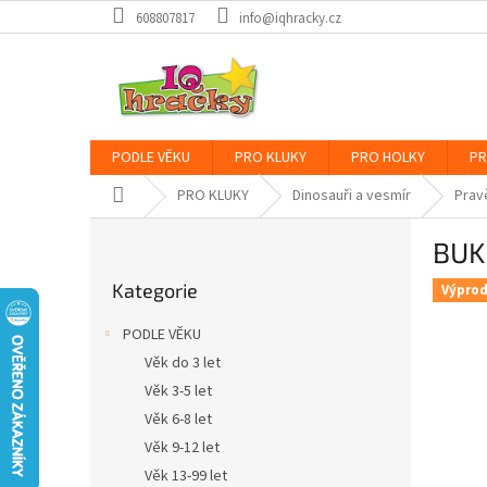
Přejít
608807817
info@iqhracky.cz
na
obsah
PODLE VĚKU
PRO KLUKY
PRO HOLKY
PR
Domů
PRO KLUKY
Dinosauři a vesmír
Prav
P
BUK
o
Přeskočit
s
Kategorie
kategorie
Výprod
t
r
PODLE VĚKU
a
Věk do 3 let
n
Věk 3-5 let
n
í
Věk 6-8 let
p
Věk 9-12 let
a
Věk 13-99 let