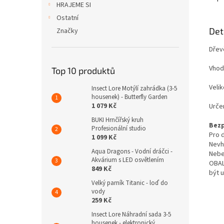
HRAJEME SI
Ostatní
Det
Značky
Dřev
Vhod
Top 10 produktů
Veli
Insect Lore Motýlí zahrádka (3-5
housenek) - Butterfly Garden
1 079 Kč
Určen
BUKI Hrnčířský kruh
Bezp
Profesionální studio
Pro d
1 099 Kč
Nevh
Aqua Dragons - Vodní dráčci -
Nebe
Akvárium s LED osvětlením
OBAL
849 Kč
být 
Velký parník Titanic - loď do
vody
259 Kč
Insect Lore Náhradní sada 3-5
housenek - elektronický