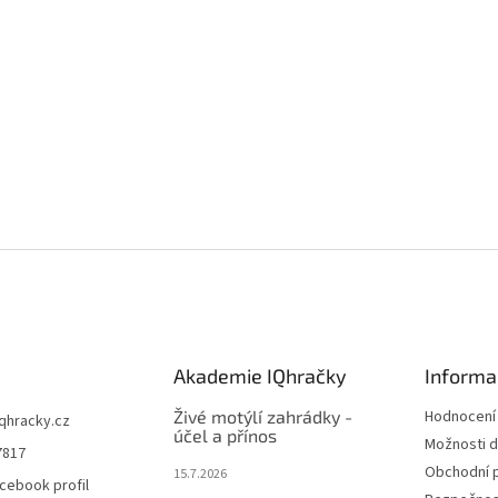
Akademie IQhračky
Informa
Živé motýlí zahrádky -
Hodnocení
iqhracky.cz
účel a přínos
Možnosti d
7817
Obchodní 
15.7.2026
cebook profil