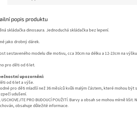
ailní popis produktu
ěná skládačka dinosaura. Jednoduchá skládačka bez lepení.
né jako drobný dárek.
kost sestaveného modelu dle motivu, cca 30cm na délku a 12-23cm na výšku
o pro děti od 6 let.
ečnostní upozornění:
ěti od 6 let a výše.
odné pro děti mladší než 36 měsíců kvůli malým částem, které mohou být s
zpečí udušení.
 USCHOVEJTE PRO BUDOUCÍ POUŽITÍ. Barvy a obsah se mohou mírně lišit. 
uchován, obsahuje důležité informace.