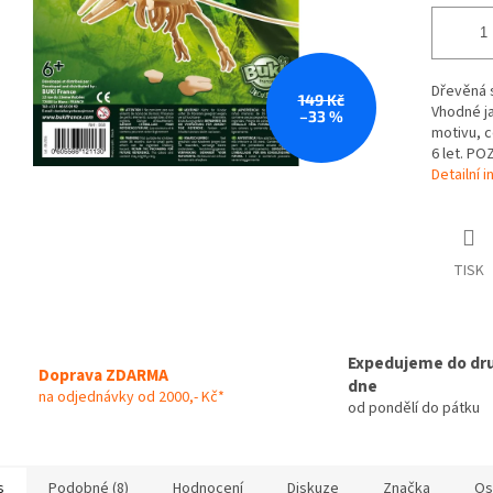
Dřevěná 
149 Kč
Vhodné j
–33 %
motivu, c
6 let. PO
Detailní 
TISK
Expedujeme do dr
Doprava ZDARMA
dne
na odjednávky od 2000,- Kč*
od pondělí do pátku
s
Podobné (8)
Hodnocení
Diskuze
Značka
Os