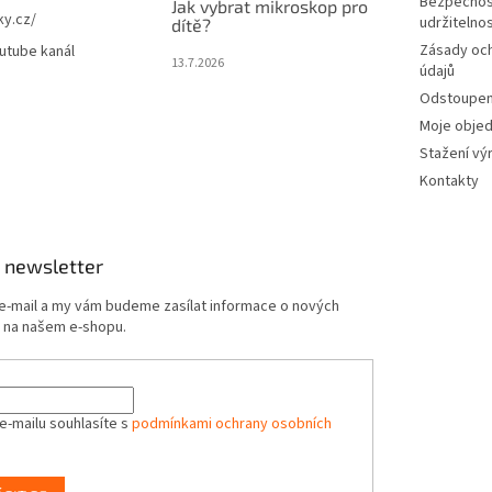
Bezpečnos
Jak vybrat mikroskop pro
ky.cz/
udržitelno
dítě?
Zásady oc
utube kanál
13.7.2026
údajů
Odstoupení
Moje obje
Stažení vý
Kontakty
 newsletter
 e-mail a my vám budeme zasílat informace o nových
 na našem e-shopu.
e-mailu souhlasíte s
podmínkami ochrany osobních