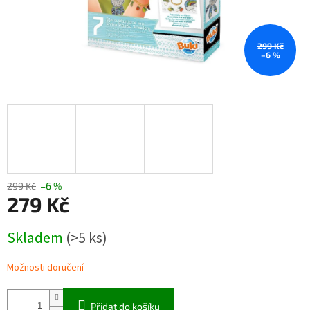
299 Kč
–6 %
299 Kč
–6 %
279 Kč
Měrná
Skladem
(>5 ks)
cena:
Možnosti doručení
Přidat do košíku