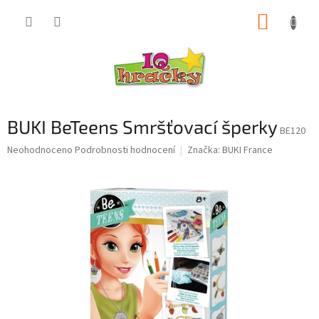
Přejít
NÁKUP
na
obsah
KOŠÍK
BUKI BeTeens Smršťovací šperky
BE120
Průměrné
Neohodnoceno
Podrobnosti hodnocení
Značka:
BUKI France
hodnocení
produktu
je
0,0
z
5
hvězdiček.