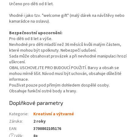
Určeno pro děti od 8 let.
Vhodné i jako tzv. "welcome gift" (malý dárek na návštěvy nebo
kamarádce na oslavu).
Bezpečnostní upozornění:
Pro děti od 8 let a výše.
Nevhodné pro děti mladší než 36 měsíců kvůli malým částem,
které mohou být spolknuty. Nebezpečí udušení.
Sada může obsahovat provázek a při nevhodné manipulaci hrozí
uškrcení.
OBAL USCHOVEJTE PRO BUDOUCÍ POUŽITÍ. Barvy a obsah se
mohou mírně lišit. Návod musí být uchován, obsahuje důležité
informace.
Používat pouze pod přímým dohledem dospělé osoby.
Obsahuje funkční ostré body a hrany.
Doplňkové parametry
Kategorie
:
Kreativní a výtvarné
Záruka
:
2 roky
EAN
:
3700802105176
?
Věk
:
8+