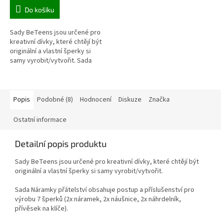
Do košíku
Sady BeTeens jsou určené pro
kreativní dívky, které chtějí být
originální a vlastní šperky si
samy vyrobit/vytvořit. Sada
Dřevěné šperky obsahuje
postup a příslušenství pro...
Popis
Podobné (8)
Hodnocení
Diskuze
Značka
Ostatní informace
Detailní popis produktu
Sady BeTeens jsou určené pro kreativní dívky, které chtějí být
originální a vlastní šperky si samy vyrobit/vytvořit.
Sada Náramky přátelství obsahuje postup a příslušenství pro
výrobu 7 šperků (2x náramek, 2x náušnice, 2x náhrdelník,
přívěsek na klíče).