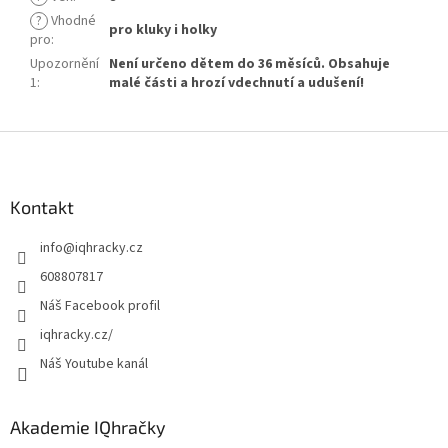
?
Vhodné
pro kluky i holky
pro
:
Upozornění
Není určeno dětem do 36 měsíců. Obsahuje
1
:
malé části a hrozí vdechnutí a udušení!
Z
á
p
a
Kontakt
t
info
@
iqhracky.cz
í
608807817
Náš Facebook profil
iqhracky.cz/
Náš Youtube kanál
Akademie IQhračky