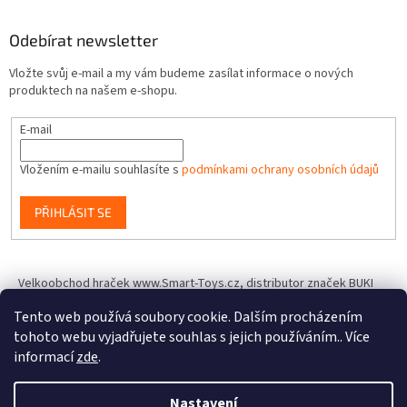
Odebírat newsletter
Vložte svůj e-mail a my vám budeme zasílat informace o nových
produktech na našem e-shopu.
E-mail
Vložením e-mailu souhlasíte s
podmínkami ochrany osobních údajů
PŘIHLÁSIT SE
Velkoobchod hraček www.Smart-Toys.cz, distributor značek BUKI
France, Brainstorm Toys, Insect Lore, World Alive, T.A.O.S. a dalších
Tento web používá soubory cookie. Dalším procházením
tohoto webu vyjadřujete souhlas s jejich používáním.. Více
informací
zde
.
Vytvořil Shoptet
Nastavení