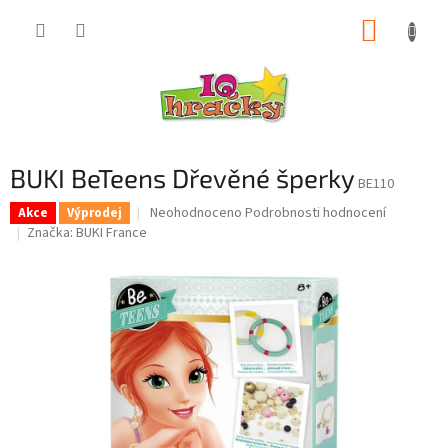
Přejít
NÁKUP
na
obsah
KOŠÍK
BUKI BeTeens Dřevěné šperky
BE110
Průměrné
Neohodnoceno
Podrobnosti hodnocení
Akce
Výprodej
hodnocení
Značka:
BUKI France
produktu
je
0,0
z
5
hvězdiček.