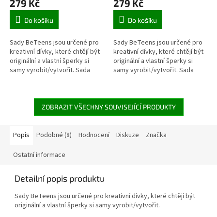
279 Kč
279 Kč
Do košíku
Do košíku
Sady BeTeens jsou určené pro
Sady BeTeens jsou určené pro
kreativní dívky, které chtějí být
kreativní dívky, které chtějí být
originální a vlastní šperky si
originální a vlastní šperky si
samy vyrobit/vytvořit. Sada
samy vyrobit/vytvořit. Sada
Šperky z mušlí obsahuje postup
Šarmantní šperky obsahuje
a příslušenství pro...
postup a příslušenství pro...
ZOBRAZIT VŠECHNY SOUVISEJÍCÍ PRODUKTY
Popis
Podobné (8)
Hodnocení
Diskuze
Značka
Ostatní informace
Detailní popis produktu
Sady BeTeens jsou určené pro kreativní dívky, které chtějí být
originální a vlastní šperky si samy vyrobit/vytvořit.