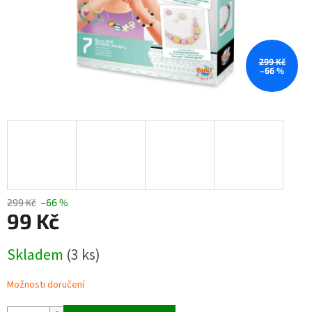
299 Kč
–66 %
299 Kč
–66 %
99 Kč
Měrná
Skladem
(3 ks)
cena:
Možnosti doručení