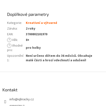
Doplňkové parametry
Kategorie
:
Kreativní a výtvarné
Záruka
:
2 roky
EAN
:
3700802101970
?
Věk
:
8+
?
Vhodné
pro holky
pro
:
Upozornění
Není určeno dětem do 36 měsíců. Obsahuje
1
:
malé části a hrozí vdechnutí a udušení!
Z
á
p
a
Kontakt
t
info
@
iqhracky.cz
í