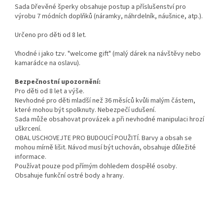
Sada Dřevěné šperky obsahuje postup a příslušenství pro
výrobu 7 módních doplňků (náramky, náhrdelník, náušnice, atp.).
Určeno pro děti od 8 let.
Vhodné i jako tzv. "welcome gift" (malý dárek na návštěvy nebo
kamarádce na oslavu).
Bezpečnostní upozornění:
Pro děti od 8 let a výše.
Nevhodné pro děti mladší než 36 měsíců kvůli malým částem,
které mohou být spolknuty. Nebezpečí udušení.
Sada může obsahovat provázek a při nevhodné manipulaci hrozí
uškrcení.
OBAL USCHOVEJTE PRO BUDOUCÍ POUŽITÍ. Barvy a obsah se
mohou mírně lišit. Návod musí být uchován, obsahuje důležité
informace.
Používat pouze pod přímým dohledem dospělé osoby.
Obsahuje funkční ostré body a hrany.