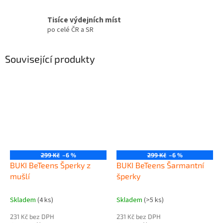
Tisíce výdejních míst
po celé ČR a SR
Související produkty
299 Kč
–6 %
299 Kč
–6 %
BUKI BeTeens Šperky z
BUKI BeTeens Šarmantní
mušlí
šperky
Skladem
(4 ks)
Skladem
(>5 ks)
231 Kč bez DPH
231 Kč bez DPH