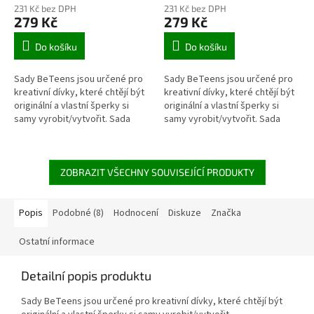
231 Kč bez DPH
231 Kč bez DPH
279 Kč
279 Kč
Do košíku
Do košíku
Sady BeTeens jsou určené pro
Sady BeTeens jsou určené pro
kreativní dívky, které chtějí být
kreativní dívky, které chtějí být
originální a vlastní šperky si
originální a vlastní šperky si
samy vyrobit/vytvořit. Sada
samy vyrobit/vytvořit. Sada
Šarmantní šperky obsahuje
Magické šperky obsahuje
postup a příslušenství pro...
postup a příslušenství pro...
ZOBRAZIT VŠECHNY SOUVISEJÍCÍ PRODUKTY
Popis
Podobné (8)
Hodnocení
Diskuze
Značka
Ostatní informace
Detailní popis produktu
Sady BeTeens jsou určené pro kreativní dívky, které chtějí být