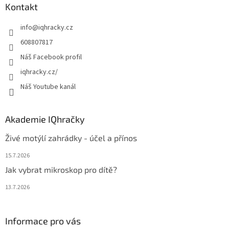
a
Kontakt
t
info
@
iqhracky.cz
í
608807817
Náš Facebook profil
iqhracky.cz/
Náš Youtube kanál
Akademie IQhračky
Živé motýlí zahrádky - účel a přínos
15.7.2026
Jak vybrat mikroskop pro dítě?
13.7.2026
Informace pro vás