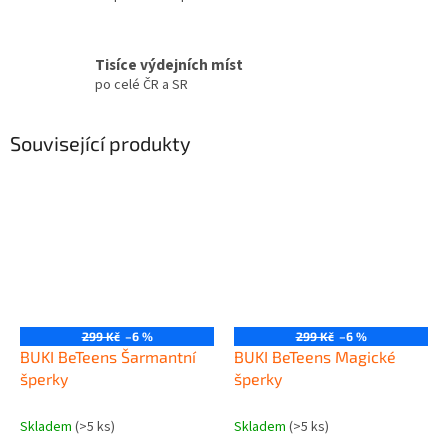
Tisíce výdejních míst
po celé ČR a SR
Související produkty
299 Kč
–6 %
299 Kč
–6 %
BUKI BeTeens Šarmantní
BUKI BeTeens Magické
šperky
šperky
Skladem
(>5 ks)
Skladem
(>5 ks)