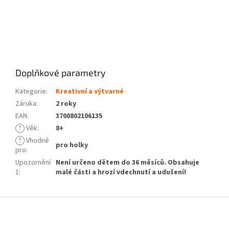
Doplňkové parametry
Kategorie
:
Kreativní a výtvarné
Záruka
:
2 roky
EAN
:
3700802106135
?
Věk
:
8+
?
Vhodné
pro holky
pro
:
Upozornění
Není určeno dětem do 36 měsíců. Obsahuje
1
:
malé části a hrozí vdechnutí a udušení!
Z
á
p