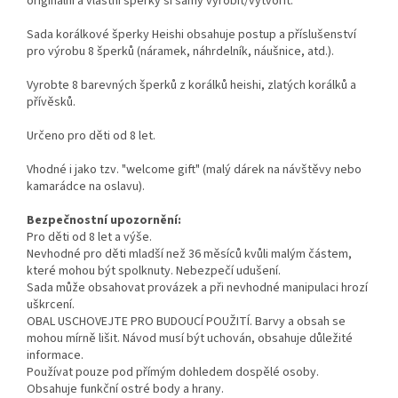
originální a vlastní šperky si samy vyrobit/vytvořit.
Sada korálkové šperky Heishi obsahuje postup a příslušenství
pro výrobu 8 šperků (náramek, náhrdelník, náušnice, atd.).
Vyrobte 8 barevných šperků z korálků heishi, zlatých korálků a
přívěsků.
Určeno pro děti od 8 let.
Vhodné i jako tzv. "welcome gift" (malý dárek na návštěvy nebo
kamarádce na oslavu).
Bezpečnostní upozornění:
Pro děti od 8 let a výše.
Nevhodné pro děti mladší než 36 měsíců kvůli malým částem,
které mohou být spolknuty. Nebezpečí udušení.
Sada může obsahovat provázek a při nevhodné manipulaci hrozí
uškrcení.
OBAL USCHOVEJTE PRO BUDOUCÍ POUŽITÍ. Barvy a obsah se
mohou mírně lišit. Návod musí být uchován, obsahuje důležité
informace.
Používat pouze pod přímým dohledem dospělé osoby.
Obsahuje funkční ostré body a hrany.