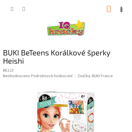
Přejít
NÁKUP
na
obsah
KOŠÍK
BUKI BeTeens Korálkové šperky
Heishi
BE123
Průměrné
Neohodnoceno
Podrobnosti hodnocení
Značka:
BUKI France
hodnocení
produktu
je
0,0
z
5
hvězdiček.