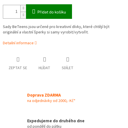
Přidat do košíku
Sady BeTeens jsou určené pro kreativní dívky, které chtějí být
originální a vlastní šperky si samy vyrobit/vytvořit.
Detailní informace
ZEPTAT SE
HLÍDAT
SDÍLET
Doprava ZDARMA
na odjednávky od 2000,- Kč*
Expedujeme do druhého dne
od pondělí do pátku