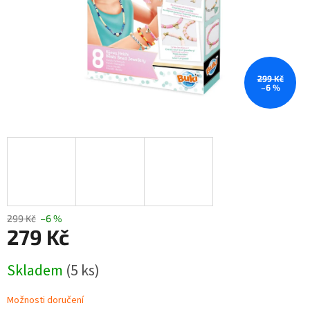
299 Kč
–6 %
299 Kč
–6 %
279 Kč
Měrná
Skladem
(5 ks)
cena:
Možnosti doručení