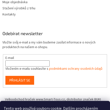
Moje objednávka
Stažení výrobků z trhu
Kontakty
Odebírat newsletter
Vložte svůj e-mail a my vám budeme zasílat informace o nových
produktech na našem e-shopu.
E-mail
Vložením e-mailu souhlasíte s
podmínkami ochrany osobních údajů
PŘIHLÁSIT SE
Velkoobchod hraček www.Smart-Toys.cz, distributor značek BUKI
France, Brainstorm Toys, Insect Lore, World Alive, T.A.O.S. a dalších
Tento web používá soubory cookie. Dalším procházením