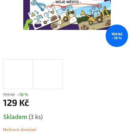
159 Kč
–18 %
159 Kč
–18 %
129 Kč
Měrná
Skladem
(3 ks)
cena:
Možnosti doručení