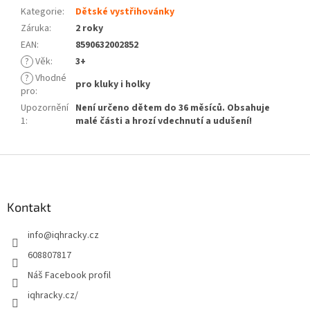
Kategorie
:
Dětské vystřihovánky
Záruka
:
2 roky
EAN
:
8590632002852
?
Věk
:
3+
?
Vhodné
pro kluky i holky
pro
:
Upozornění
Není určeno dětem do 36 měsíců. Obsahuje
1
:
malé části a hrozí vdechnutí a udušení!
Z
á
p
a
Kontakt
t
info
@
iqhracky.cz
í
608807817
Náš Facebook profil
iqhracky.cz/