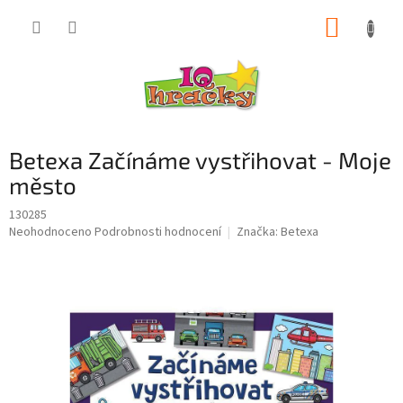
Přejít
NÁKUP
na
obsah
KOŠÍK
Betexa Začínáme vystřihovat - Moje
město
130285
Průměrné
Neohodnoceno
Podrobnosti hodnocení
Značka:
Betexa
hodnocení
produktu
je
0,0
z
5
hvězdiček.