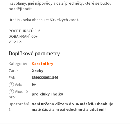
hlavolamy, jiné nápovědy a další předměty, které se budou
později hodit.
Hra Únikovka obsahuje: 60 velkých karet.
POČET HRÁČŮ: 1-6
DOBA HRANÍ: 60+
VĚK: 12+
Doplňkové parametry
Kategorie
:
Karetní hry
Záruka
:
2 roky
EAN
:
8590228031846
?
Věk
:
9+
?
Vhodné
pro kluky i holky
pro
:
Upozornění
Není určeno dětem do 36 měsíců. Obsahuje
1
:
malé části a hrozí vdechnutí a udušení!
Z