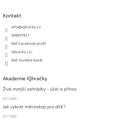
á
p
a
Kontakt
t
info
@
iqhracky.cz
í
608807817
Náš Facebook profil
iqhracky.cz/
Náš Youtube kanál
Akademie IQhračky
Živé motýlí zahrádky - účel a přínos
15.7.2026
Jak vybrat mikroskop pro dítě?
13.7.2026