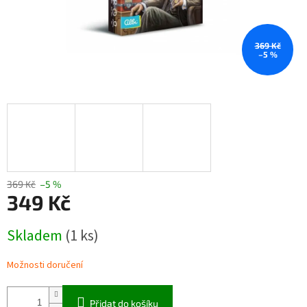
369 Kč
–5 %
369 Kč
–5 %
349 Kč
Měrná
Skladem
(1 ks)
cena:
Možnosti doručení
Přidat do košíku