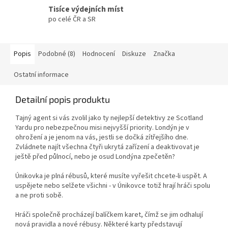
Tisíce výdejních míst
po celé ČR a SR
Popis
Podobné (8)
Hodnocení
Diskuze
Značka
Ostatní informace
Detailní popis produktu
Tajný agent si vás zvolil jako ty nejlepší detektivy ze Scotland
Yardu pro nebezpečnou misi nejvyšší priority. Londýn je v
ohrožení a je jenom na vás, jestli se dočká zítřejšího dne.
Zvládnete najít všechna čtyři ukrytá zařízení a deaktivovat je
ještě před půlnocí, nebo je osud Londýna zpečetěn?
Únikovka je plná rébusů, které musíte vyřešit chcete-li uspět. A
uspějete nebo selžete všichni - v Únikovce totiž hrají hráči spolu
a ne proti sobě.
Hráči společně procházejí balíčkem karet, čímž se jim odhalují
nová pravidla a nové rébusy. Některé karty představují