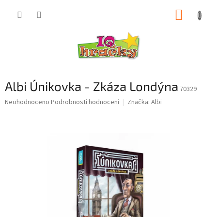
Přejít
NÁKUP
na
obsah
KOŠÍK
Albi Únikovka - Zkáza Londýna
70329
Průměrné
Neohodnoceno
Podrobnosti hodnocení
Značka:
Albi
hodnocení
produktu
je
0,0
z
5
hvězdiček.