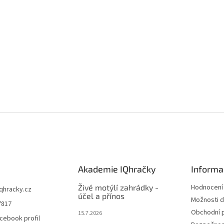
Akademie IQhračky
Informa
Živé motýlí zahrádky -
Hodnocení
iqhracky.cz
účel a přínos
Možnosti d
7817
Obchodní 
15.7.2026
cebook profil