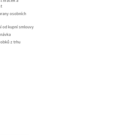
t hraček a
st
hrany osobních
 od kupní smlouvy
dnávka
robků z trhu