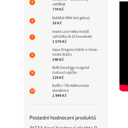
certifikát
779 Kč
Bublifuk MINI 5ml gelový
10 Kč
Insect Lore Velká motýlí
zahrádka (6-10 housenek)
1 579 Kč
Aqua Dragons Hatch-n-Grow -
Vodní dráčci
349 Kč
BUKI DinoEggs magické
rostoucí vajíčko
129 Kč
Boffin I 750 elektronická
stavebnice
1 999 Kč
Poslední hodnocení produktů