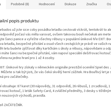
s
Podobné (8)
Hodnocení
Diskuze
Značka
Os
ailní popis produktu
rbados už jste sice coby posádka letadla cestovali víckrát, tentokrát to al
ředpověď počasí vás měla varovat, ovšem takovou bouři nečekali ani met
te šanci panice a vyřešte všechny rébusy v populární únikové hře EXIT: Bouř
a letadla, bezpečné přistání a osud všech cestujících je právě ve vašich r
ěh letu budete zjišťovat díky kartičkám s úkoly a rébusy, nápovědami a o
i máte šanci na bezpečné přistání, vám napoví speciální dešifrovací kotouč.
ořena na jedno hraní pro 1 až 4 osoby.
EXIT: Únikové hry získaly v německém originále prestižní ocenění Spiel des 
 Můžete si tak být jisti, že vás čeká skvělý herní zážitek. Hra Bouřlivý let je
ná pro začátečníky.
í obsahuje: 87 karet (30 nápovědy, 31 odpovědí, 26 rébusů, 1 zrcadlová), 1 
frovací kotouč, 1 leták Safety-Card, 4 zvláštní předměty, 3 desky s tištěný
án nouzových východů, pravidla.
eň ZAČÁTEČNÍK.