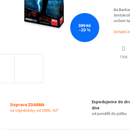
Na Barbad
tentokrát
ovšem ta
399 Kč
–20 %
Detailní 
TISK
Expedujeme do dr
Doprava ZDARMA
dne
na odjednávky od 2000,- Kč*
od pondělí do pátku