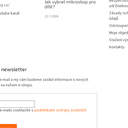
Bezpečnos
Jak vybrat mikroskop pro
ky.cz/
udržitelno
dítě?
Zásady oc
utube kanál
13.7.2026
údajů
Odstoupení
Moje obje
Stažení vý
Kontakty
 newsletter
 e-mail a my vám budeme zasílat informace o nových
 na našem e-shopu.
e-mailu souhlasíte s
podmínkami ochrany osobních