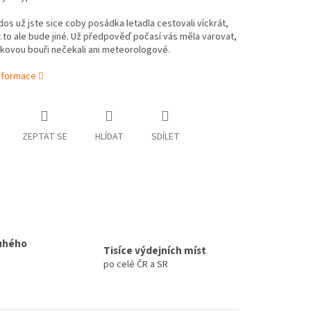
os už jste sice coby posádka letadla cestovali víckrát,
 to ale bude jiné. Už předpověď počasí vás měla varovat,
kovou bouři nečekali ani meteorologové.
informace
ZEPTAT SE
HLÍDAT
SDÍLET
uhého
Tisíce výdejních míst
po celé ČR a SR