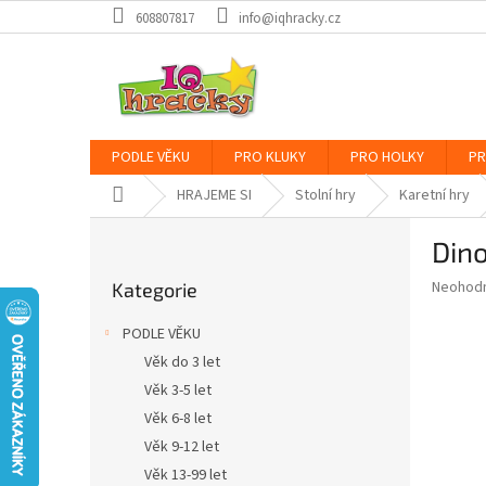
Přejít
608807817
info@iqhracky.cz
na
obsah
PODLE VĚKU
PRO KLUKY
PRO HOLKY
PR
Domů
HRAJEME SI
Stolní hry
Karetní hry
P
Dino
o
Přeskočit
s
Průměr
Neohod
Kategorie
kategorie
t
hodnoce
r
produkt
PODLE VĚKU
a
je
Věk do 3 let
0,0
n
z
Věk 3-5 let
n
5
í
Věk 6-8 let
hvězdič
p
Věk 9-12 let
a
Věk 13-99 let