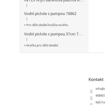
INTEX Krycí bazénová plachta Round 305cm 28030
|
Hodnocení produktu je 5 z 5 hvězdiček.
Vodní pistole s pumpou 78862
|
Hodnocení produktu je 5 z 5 hvězdiček.
+ Pro děti ideální hračka na léto.
Vodní pistole s pumpou 37cm 78961
|
Hodnocení produktu je 5 z 5 hvězdiček.
+ Hračka pro děti ideální.
Z
á
p
a
t
Kontakt
í
info
@
60880
Náš Fa