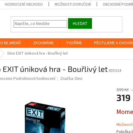
HODNOCENÍ OBCHODU
MOŽNOSTI DORUČENÍ
OBCHODNÍ PODMÍ
HLEDAT
O NEJMENŠÍ
ZKOUMÁME
TVOŘÍME
PĚSTUJEME A CHOVÁ
Dino EXIT úniková hra - Bouřlivý let
 EXIT úniková hra - Bouřlivý let
655324
né
noceno
Podrobnosti hodnocení
Značka:
Dino
ní
u
399 Kč
–
319
Měrná
Momen
cena:
ek.
Možnosti
Položka 