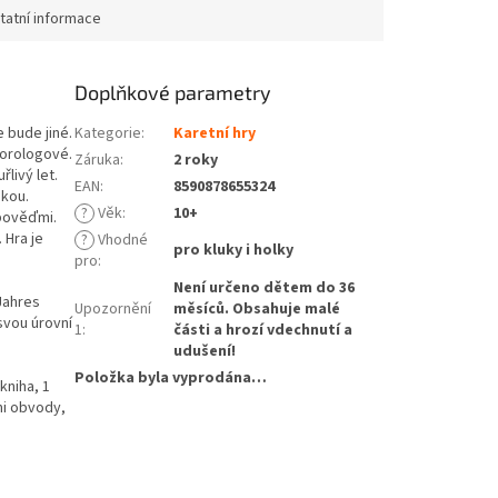
tatní informace
Doplňkové parametry
e bude jiné.
Kategorie
:
Karetní hry
eorologové.
Záruka
:
2 roky
livý let.
EAN
:
8590878655324
ukou.
?
Věk
:
10+
dpověďmi.
 Hra je
?
Vhodné
pro kluky i holky
pro
:
Není určeno dětem do 36
Jahres
Upozornění
měsíců. Obsahuje malé
 svou úrovní
1
:
části a hrozí vdechnutí a
udušení!
Položka byla vyprodána…
kniha, 1
mi obvody,