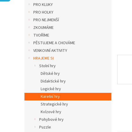
n
PRO KLUKY
e
PRO HOLKY
l
PRO NEJMENŠÍ
ZKOUMÁME
TVOŘÍME
PĚSTUJEME A CHOVÁME
VENKOVNÍ AKTIVITY
HRAJEME SI
Stolní hry
Dětské hry
Didaktické hry
Logické hry
Karetní hry
Strategické hry
Kvízové hry
Pohybové hry
Puzzle