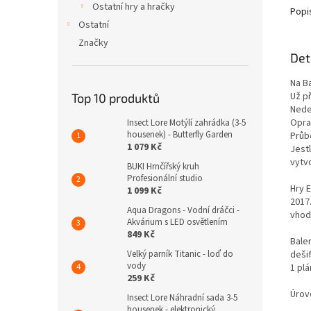
Ostatní hry a hračky
Popi
Ostatní
Značky
Det
Na Ba
Už p
Top 10 produktů
Nedej
Oprav
Insect Lore Motýlí zahrádka (3-5
housenek) - Butterfly Garden
Průb
1 079 Kč
Jestl
vytv
BUKI Hrnčířský kruh
Profesionální studio
Hry 
1 099 Kč
2017.
Aqua Dragons - Vodní dráčci -
vhod
Akvárium s LED osvětlením
849 Kč
Balen
deši
Velký parník Titanic - loď do
vody
1 pl
259 Kč
Úrov
Insect Lore Náhradní sada 3-5
housenek - elektronický