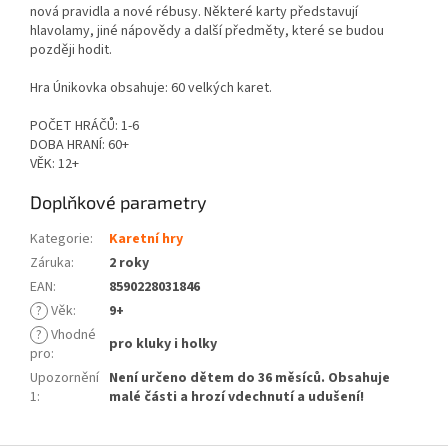
nová pravidla a nové rébusy. Některé karty představují
hlavolamy, jiné nápovědy a další předměty, které se budou
později hodit.
Hra Únikovka obsahuje: 60 velkých karet.
POČET HRÁČŮ: 1-6
DOBA HRANÍ: 60+
VĚK: 12+
Doplňkové parametry
Kategorie
:
Karetní hry
Záruka
:
2 roky
EAN
:
8590228031846
?
Věk
:
9+
?
Vhodné
pro kluky i holky
pro
:
Upozornění
Není určeno dětem do 36 měsíců. Obsahuje
1
:
malé části a hrozí vdechnutí a udušení!