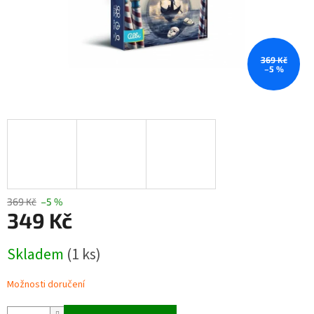
369 Kč
–5 %
369 Kč
–5 %
349 Kč
Měrná
Skladem
(1 ks)
cena:
Možnosti doručení