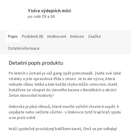
Tisíce výdejních míst
po celé ČR a SR
Popis
Podobné (8)
Hodnocení
Diskuze
Značka
Ostatní informace
Detailní popis produktu
Po letech v ústraní je váš gang opět pohromadě. Znáte své silné
stránky a jste opravdová třída v oboru. Je tu ale výzva, která
nebude vůbec lehká a kde každá chyba může celou misi zhatit.
Dokážete se vloupat do slavného kasina v Benátkách a ukrást
žeton obrovské hodnoty?
Únikovka je plná rébusů, které musíte vyřešit chcete-li uspět. A
uspějete nebo selžete všichni - v Únikovce totiž hrají hráči spolu
a ne proti sobě.
Hráči společně procházejí balíčkem karet, čímž se jim odhalují