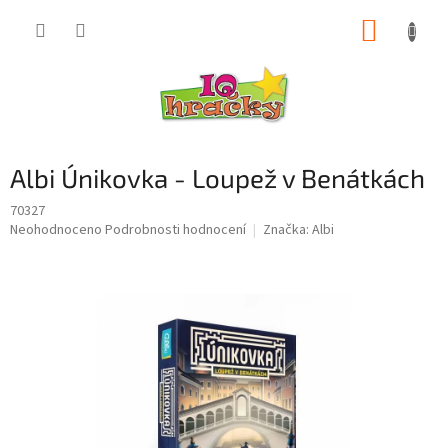
Přejít
NÁKUP
na
obsah
KOŠÍK
Albi Únikovka - Loupež v Benátkách
70327
Průměrné
Neohodnoceno
Podrobnosti hodnocení
Značka:
Albi
hodnocení
produktu
je
0,0
z
5
hvězdiček.