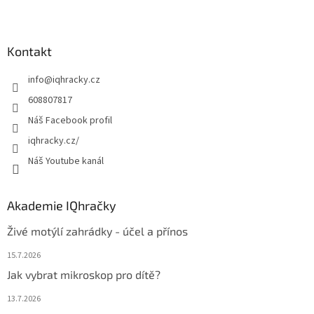
Z
á
p
a
Kontakt
t
info
@
iqhracky.cz
í
608807817
Náš Facebook profil
iqhracky.cz/
Náš Youtube kanál
Akademie IQhračky
Živé motýlí zahrádky - účel a přínos
15.7.2026
Jak vybrat mikroskop pro dítě?
13.7.2026