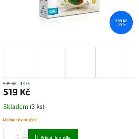
599 Kč
–13 %
599 Kč
–13 %
519 Kč
Měrná
Skladem
(3 ks)
cena:
Možnosti doručení
Přidat do košíku