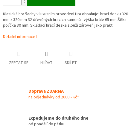
Klasická hra šachy v luxusním provedení Hra obsahuje: hrací desku 320
mm x 320 mm 32 dřevěných hracích kamenů - výška krále 65 mm Šířka
políčka 30 mm. Skládací hrací deska slouží zároveň jako prakt
Detailní informace
ZEPTAT SE
HLÍDAT
SDÍLET
Doprava ZDARMA
na odjednávky od 2000,- Kč*
Expedujeme do druhého dne
od pondělí do pátku