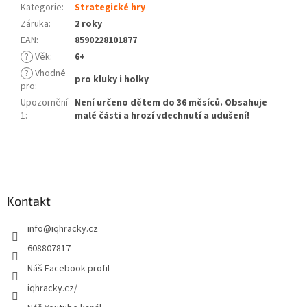
Kategorie
:
Strategické hry
Záruka
:
2 roky
EAN
:
8590228101877
?
Věk
:
6+
?
Vhodné
pro kluky i holky
pro
:
Upozornění
Není určeno dětem do 36 měsíců. Obsahuje
1
:
malé části a hrozí vdechnutí a udušení!
Z
á
p
a
Kontakt
t
info
@
iqhracky.cz
í
608807817
Náš Facebook profil
iqhracky.cz/