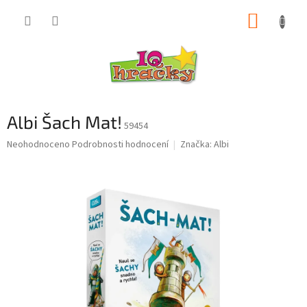
Přejít
NÁKUP
na
obsah
KOŠÍK
Albi Šach Mat!
59454
Průměrné
Neohodnoceno
Podrobnosti hodnocení
Značka:
Albi
hodnocení
produktu
je
0,0
z
5
hvězdiček.