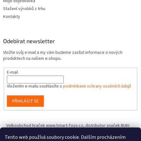
Moje objednávka
Stažení výrobků z trhu
Kontakty
Odebírat newsletter
Vložte svůj e-mail a my vám budeme zasílat informace o nových
produktech na našem e-shopu.
E-mail
Vložením e-mailu souhlasíte s
podmínkami ochrany osobních údajů
PŘIHLÁSIT SE
Velkoobchod hraček www.Smart-Toys.cz, distributor značek BUKI
France, Brainstorm Toys, Insect Lore, World Alive, T.A.O.S. a dalších
Tento web používá soubory cookie. Dalším procházením