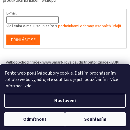
produktech na našem e-shopu.
E-mail
Vložením e-mailu souhlasíte s
podmínkami ochrany osobních údajů
PŘIHLÁSIT SE
Velkoobchod hraček www.Smart-Toys.cz, distributor značek BUKI
France, Brainstorm Toys, Insect Lore, World Alive, T.A.O.S. a dalších
Tento web používá soubory cookie. Dalším procházením
tohoto webu vyjadřujete souhlas s jejich používáním.. Více
informací
zde
.
Vytvořil Shoptet
Nastavení
Copyright 2026
IQhracky.cz
. Všechna práva vyhrazena.
Upravit
Odmítnout
Souhlasím
nastavení cookies