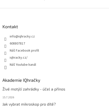
O
v
l
Z
á
á
d
p
a
a
Kontakt
c
t
í
info
@
iqhracky.cz
í
p
r
608807817
v
Náš Facebook profil
k
y
iqhracky.cz/
v
Náš Youtube kanál
ý
p
i
s
Akademie IQhračky
u
Živé motýlí zahrádky - účel a přínos
15.7.2026
Jak vybrat mikroskop pro dítě?