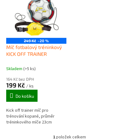
r
p
o
i
d
s
u
p
k
r
t
o
ů
249 Kč
–20 %
d
Míč fotbalový tréninkový
u
KICK OFF TRAINER
k
t
Skladem
(>5 ks)
ů
164 Kč bez DPH
199 Kč
/ ks
Do košíku
Kick off trainer míč pro
trénování kopané, průměr
tréninkového míče 23cm
1
položek celkem