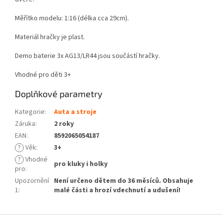
Měřítko modelu: 1:16 (délka cca 29cm).
Materiál hračky je plast.
Demo baterie 3x AG13/LR44 jsou součástí hračky.
Vhodné pro děti 3+
Doplňkové parametry
Kategorie
:
Auta a stroje
Záruka
:
2 roky
EAN
:
8592065054187
?
Věk
:
3+
?
Vhodné
pro kluky i holky
pro
:
Upozornění
Není určeno dětem do 36 měsíců. Obsahuje
1
:
malé části a hrozí vdechnutí a udušení!
Z