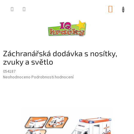
Přejít
NÁKUP
na
obsah
KOŠÍK
Záchranářská dodávka s nosítky,
zvuky a světlo
054187
Průměrné
Neohodnoceno
Podrobnosti hodnocení
hodnocení
produktu
je
0,0
z
5
hvězdiček.