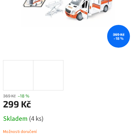
369 Kč
–18 %
369 Kč
–18 %
299 Kč
Měrná
Skladem
(4 ks)
cena:
Možnosti doručení