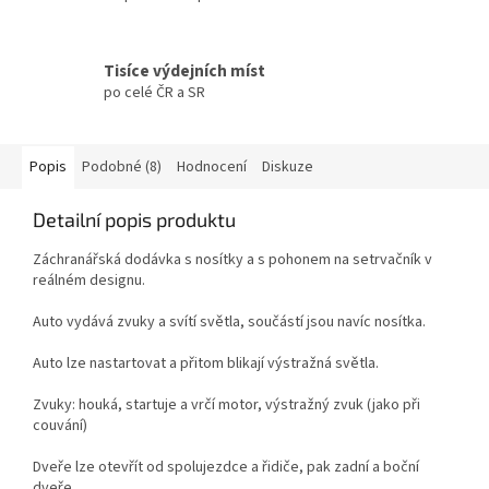
Tisíce výdejních míst
po celé ČR a SR
Popis
Podobné (8)
Hodnocení
Diskuze
Detailní popis produktu
Záchranářská dodávka s nosítky a s pohonem na setrvačník v
reálném designu.
Auto vydává zvuky a svítí světla, součástí jsou navíc nosítka.
Auto lze nastartovat a přitom blikají výstražná světla.
Zvuky: houká, startuje a vrčí motor, výstražný zvuk (jako při
couvání)
Dveře lze otevřít od spolujezdce a řidiče, pak zadní a boční
dveře.