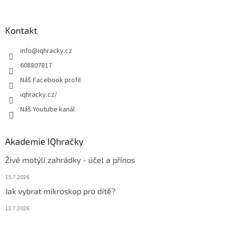
á
p
a
Kontakt
t
info
@
iqhracky.cz
í
608807817
Náš Facebook profil
iqhracky.cz/
Náš Youtube kanál
Akademie IQhračky
Živé motýlí zahrádky - účel a přínos
15.7.2026
Jak vybrat mikroskop pro dítě?
13.7.2026