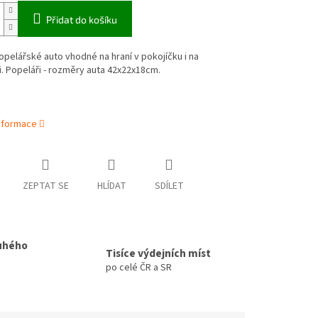
Přidat do košíku
pelářské auto vhodné na hraní v pokojíčku i na
i. Popeláři - rozměry auta 42x22x18cm.
informace
ZEPTAT SE
HLÍDAT
SDÍLET
uhého
Tisíce výdejních míst
po celé ČR a SR