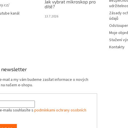
Bezpečnos
Jak vybrat mikroskop pro
ky.cz/
udržitelno
dítě?
Zásady oc
utube kanál
13.7.2026
údajů
Odstoupení
Moje obje
Stažení vý
Kontakty
 newsletter
 e-mail a my vám budeme zasílat informace o nových
 na našem e-shopu.
e-mailu souhlasíte s
podmínkami ochrany osobních