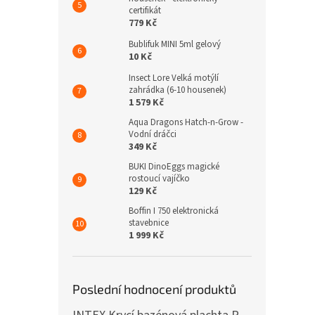
certifikát
779 Kč
Bublifuk MINI 5ml gelový
10 Kč
Insect Lore Velká motýlí
zahrádka (6-10 housenek)
1 579 Kč
Aqua Dragons Hatch-n-Grow -
Vodní dráčci
349 Kč
BUKI DinoEggs magické
rostoucí vajíčko
129 Kč
Boffin I 750 elektronická
stavebnice
1 999 Kč
Poslední hodnocení produktů