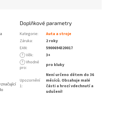
Doplňkové parametry
na
Kategorie
:
Auta a stroje
Záruka
:
2 roky
EAN
:
5900694320017
?
Věk
:
3+
?
Vhodné
pro kluky
pro
:
Není určeno dětem do 36
Upozornění
měsíců. Obsahuje malé
yznačující
1
:
části a hrozí vdechnutí a
do
udušení!