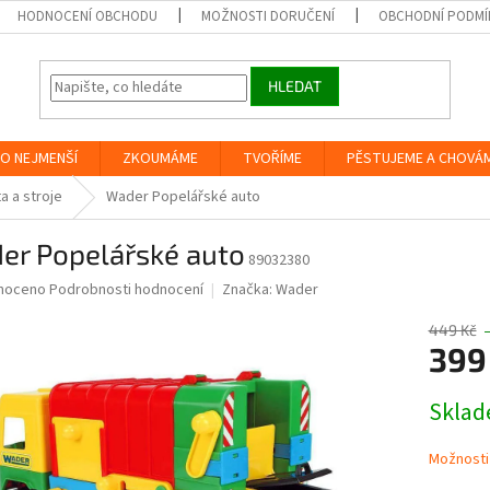
HODNOCENÍ OBCHODU
MOŽNOSTI DORUČENÍ
OBCHODNÍ PODMÍ
HLEDAT
O NEJMENŠÍ
ZKOUMÁME
TVOŘÍME
PĚSTUJEME A CHOVÁ
a a stroje
Wader Popelářské auto
er Popelářské auto
89032380
né
noceno
Podrobnosti hodnocení
Značka:
Wader
ní
u
449 Kč
399
Měrná
Skla
cena:
ek.
Možnosti