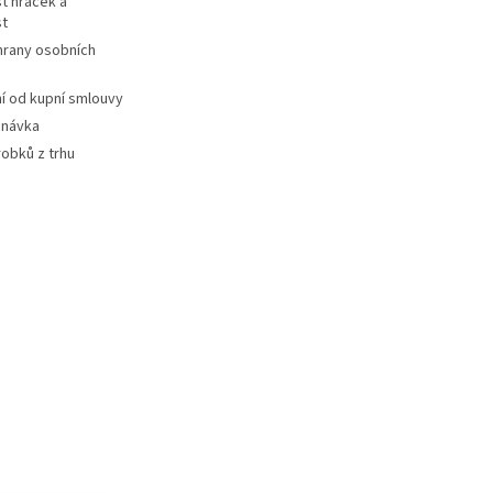
t hraček a
st
hrany osobních
 od kupní smlouvy
dnávka
robků z trhu