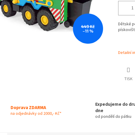
Dětské po
449 Kč
pískovišt
–11 %
Detailní 
TISK
Expedujeme do dr
Doprava ZDARMA
dne
na odjednávky od 2000,- Kč*
od pondělí do pátku