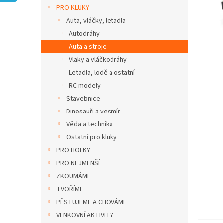
n
PRO KLUKY
e
Auta, vláčky, letadla
l
Autodráhy
Auta a stroje
Vlaky a vláčkodráhy
Letadla, lodě a ostatní
RC modely
Stavebnice
Dinosauři a vesmír
Věda a technika
Ostatní pro kluky
PRO HOLKY
PRO NEJMENŠÍ
ZKOUMÁME
TVOŘÍME
PĚSTUJEME A CHOVÁME
VENKOVNÍ AKTIVITY