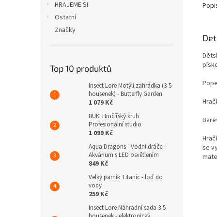
HRAJEME SI
Popi
Ostatní
Značky
Det
Děts
písko
Top 10 produktů
Pope
Insect Lore Motýlí zahrádka (3-5
housenek) - Butterfly Garden
Hrač
1 079 Kč
BUKI Hrnčířský kruh
Bare
Profesionální studio
1 099 Kč
Hrač
Aqua Dragons - Vodní dráčci -
se v
Akvárium s LED osvětlením
mate
849 Kč
Velký parník Titanic - loď do
vody
259 Kč
Insect Lore Náhradní sada 3-5
housenek - elektronický