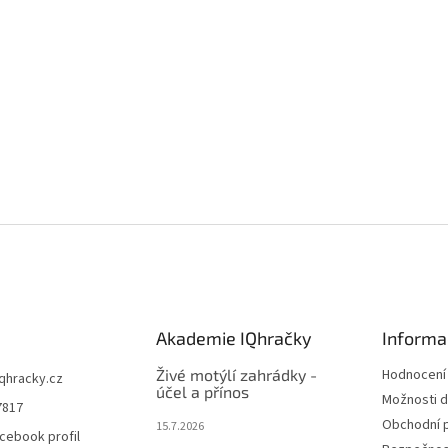
Akademie IQhračky
Informa
Živé motýlí zahrádky -
Hodnocení
iqhracky.cz
účel a přínos
Možnosti d
7817
Obchodní 
15.7.2026
cebook profil