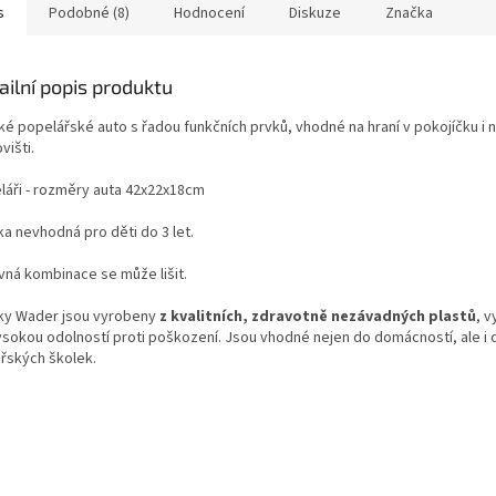
s
Podobné (8)
Hodnocení
Diskuze
Značka
ailní popis produktu
ké popelářské auto s řadou funkčních prvků, vhodné na hraní v pokojíčku i 
višti.
láři - rozměry auta 42x22x18cm
ka nevhodná pro děti do 3 let.
vná kombinace se může lišit.
ky Wader jsou vyrobeny
z kvalitních, zdravotně nezávadných plastů
, v
ysokou odolností proti poškození. Jsou vhodné nejen do domácností, ale i 
řských školek.