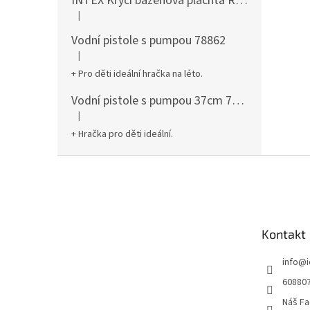
INTEX Krycí bazénová plachta Round 305cm 28030
|
Hodnocení produktu je 5 z 5 hvězdiček.
Vodní pistole s pumpou 78862
|
Hodnocení produktu je 5 z 5 hvězdiček.
+ Pro děti ideální hračka na léto.
Vodní pistole s pumpou 37cm 78961
|
Hodnocení produktu je 5 z 5 hvězdiček.
+ Hračka pro děti ideální.
Z
á
p
a
t
Kontakt
í
info
@
60880
Náš Fa