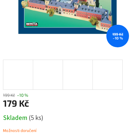
199 Kč
–10 %
199 Kč
–10 %
179 Kč
Měrná
Skladem
(5 ks)
cena:
Možnosti doručení