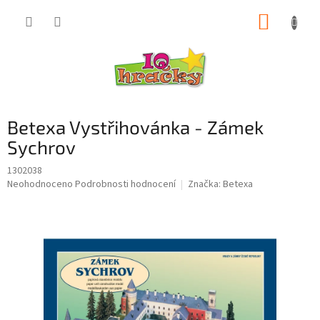
Přejít
NÁKUP
na
obsah
KOŠÍK
Betexa Vystřihovánka - Zámek
Sychrov
1302038
Průměrné
Neohodnoceno
Podrobnosti hodnocení
Značka:
Betexa
hodnocení
produktu
je
0,0
z
5
hvězdiček.