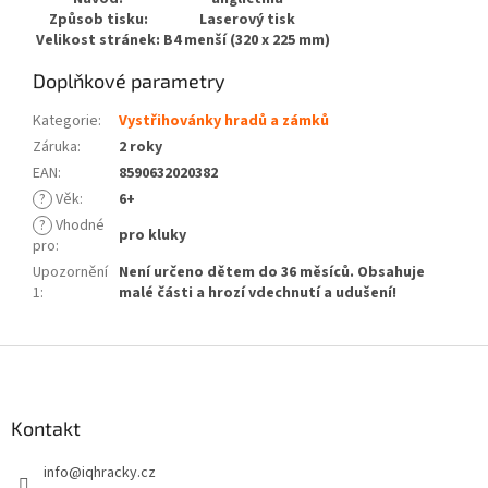
Způsob tisku:
Laserový tisk
Velikost stránek:
B4 menší (320 x 225 mm)
Doplňkové parametry
Kategorie
:
Vystřihovánky hradů a zámků
Záruka
:
2 roky
EAN
:
8590632020382
?
Věk
:
6+
?
Vhodné
pro kluky
pro
:
Upozornění
Není určeno dětem do 36 měsíců. Obsahuje
1
:
malé části a hrozí vdechnutí a udušení!
Z
á
p
a
Kontakt
t
info
@
iqhracky.cz
í