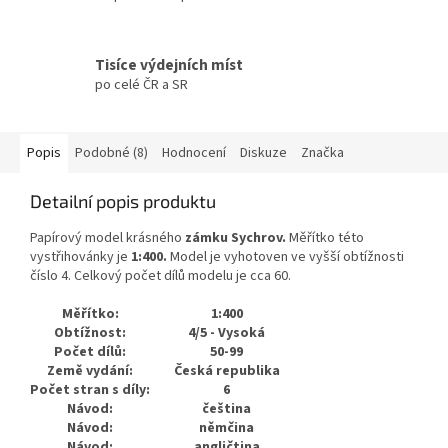
Tisíce výdejních míst
po celé ČR a SR
Popis
Podobné (8)
Hodnocení
Diskuze
Značka
Detailní popis produktu
Papírový model krásného
zámku Sychrov.
Měřítko této
vystřihovánky je
1:400.
Model je vyhotoven ve vyšší obtížnosti
číslo 4. Celkový počet dílů modelu je cca 60.
Měřítko:
1:400
Obtížnost:
4/5 - Vysoká
Počet dílů:
50-99
Země vydání:
Česká republika
Počet stran s díly:
6
Návod:
čeština
Návod:
němčina
Návod:
angličtina