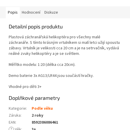
Popis
Hodnocení
Diskuze
Detailní popis produktu
Plastová záchranářská helikoptéra pro všechny malé
záchranáře. S tímto krásným vrtulníkem si malí letci užijí spoustu
zábavy. Vrtulník je velikosti cca 20 cm a je na setrvačník, vydává
reálné zvuky helikoptéry a je se světlem.
Měřítko modelu: 1:20 (délka cca 20cm).
Demo baterie 3x AG13/LR44 jsou součástí hračky.
Vhodné pro děti 3+
Doplňkové parametry
Kategorie
:
Podle věku
Záruka
:
2 roky
EAN
:
8592386086461
?
Věk
:
3+