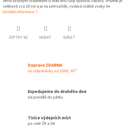
tímto krásným vrtulníkem si malí letci užijí spoustu zábavy. Vrtulník je
velikosti cca 20 cm a je na setrvačník, vydává reálné zvuky he
Detailní informace
ZEPTAT SE
HLÍDAT
SDÍLET
Doprava ZDARMA
na odjednávky od 2000,- Kč*
Expedujeme do druhého dne
od pondělí do pátku
Tisíce výdejních míst
po celé ČR a SR