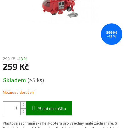
299 Kč
–13 %
299 Kč
–13 %
259 Kč
Měrná
Skladem
(>5 ks)
cena:
Možnosti doručení
Přidat do košíku
Plastová záchranářská helikoptéra pro všechny malé záchranáře. S