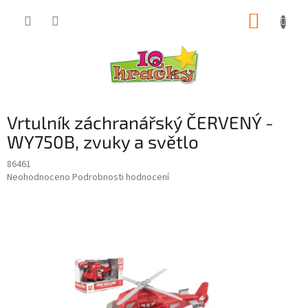
Přejít
NÁKUP
na
obsah
KOŠÍK
Vrtulník záchranářský ČERVENÝ -
WY750B, zvuky a světlo
86461
Průměrné
Neohodnoceno
Podrobnosti hodnocení
hodnocení
produktu
je
0,0
z
5
hvězdiček.