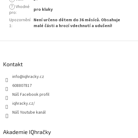
?
Vhodné
pro kluky
pro
:
Upozornění
Není určeno dětem do 36 měsíců. Obsahuje
1
:
malé části a hrozí vdechnutí a udušení!
Z
á
p
a
Kontakt
t
info
@
iqhracky.cz
í
608807817
Náš Facebook profil
iqhracky.cz/
Náš Youtube kanál
Akademie IQhračky