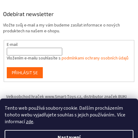
Odebírat newsletter
Vložte svůj e-mail a my vám budeme zasílat informace o nových
produktech na našem e-shopu.
E-mail
Vložením e-mailu souhlasíte s
podmínkami ochrany osobních údajů
PŘIHLÁSIT SE
Velkoobchod hraček www.Smart-Toys.cz, distributor značek BUKI
France, Brainstorm Toys, Insect Lore, World Alive, T.A.O.S. a dalších
Tento web používá soubory cookie. Dalším procházením
tohoto webu vyjadřujete souhlas s jejich používáním.. Více
informací
zde
.
Vytvořil Shoptet
Nastavení