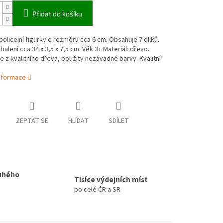
Přidat do košíku
olicejní figurky o rozměru cca 6 cm. Obsahuje 7 dílků.
alení cca 34 x 3,5 x 7,5 cm. Věk 3+ Materiál: dřevo.
e z kvalitního dřeva, použity nezávadné barvy. Kvalitní
informace
ZEPTAT SE
HLÍDAT
SDÍLET
uhého
Tisíce výdejních míst
po celé ČR a SR