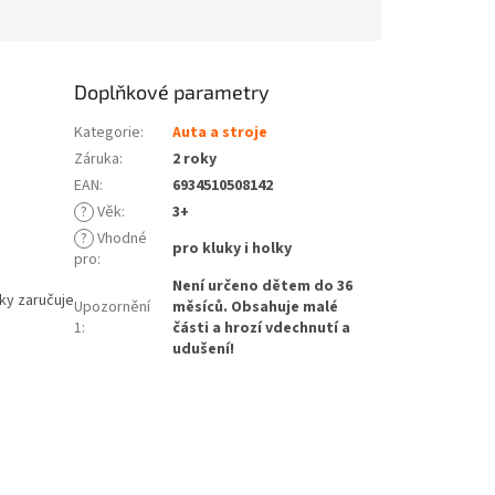
Doplňkové parametry
Kategorie
:
Auta a stroje
Záruka
:
2 roky
EAN
:
6934510508142
?
Věk
:
3+
?
Vhodné
pro kluky i holky
pro
:
Není určeno dětem do 36
čky zaručuje
Upozornění
měsíců. Obsahuje malé
1
:
části a hrozí vdechnutí a
udušení!