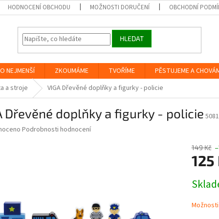
HODNOCENÍ OBCHODU
MOŽNOSTI DORUČENÍ
OBCHODNÍ PODMÍ
HLEDAT
O NEJMENŠÍ
ZKOUMÁME
TVOŘÍME
PĚSTUJEME A CHOVÁ
a a stroje
VIGA Dřevěné doplňky a figurky - policie
 Dřevěné doplňky a figurky - policie
5081
né
noceno
Podrobnosti hodnocení
ní
u
149 Kč
–
125
Měrná
Skla
cena:
ek.
Možnosti