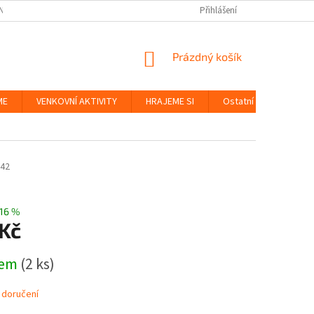
NKY
BEZPEČNOST HRAČEK A UDRŽITELNOST
Přihlášení
ZÁSADY OCHRANY OS
NÁKUPNÍ
Prázdný košík
KOŠÍK
ME
VENKOVNÍ AKTIVITY
HRAJEME SI
Ostatní
Značky
42
16 %
 Kč
dem
(2 ks)
 doručení