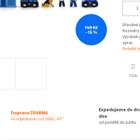
Dřevěné p
149 Kč
Rozměry b
–16 %
Výrobek j
zprac
Detailní 
TISK
Expedujeme do dr
Doprava ZDARMA
dne
na odjednávky od 2000,- Kč*
od pondělí do pátku