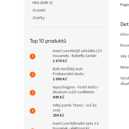
HRAJEME SI
Popi
Ostatní
Značky
Det
Dřevě
Top 10 produktů
Rozmě
Insect Lore Motýlí zahrádka (3-5
housenek) - Butterfly Garden
Věk 
1 079 Kč
Mater
BUKI Hrnčířský kruh
Profesionální studio
Výrob
1 099 Kč
dlou
Aqua Dragons - Vodní dráčci -
Akvárium s LED osvětlením
849 Kč
Velký parník Titanic - loď do
vody
259 Kč
Insect Lore Náhradní sada 3-5
housenek - elektronický