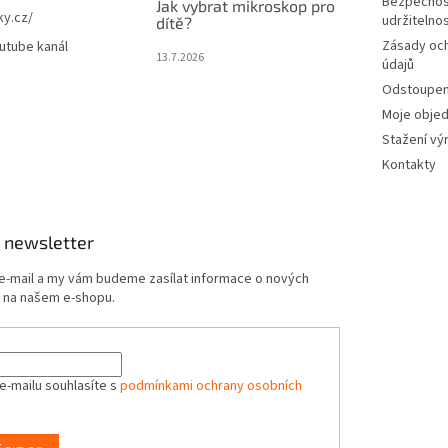
Bezpečnos
Jak vybrat mikroskop pro
ky.cz/
udržitelno
dítě?
Zásady oc
utube kanál
13.7.2026
údajů
Odstoupení
Moje obje
Stažení vý
Kontakty
 newsletter
 e-mail a my vám budeme zasílat informace o nových
 na našem e-shopu.
e-mailu souhlasíte s
podmínkami ochrany osobních