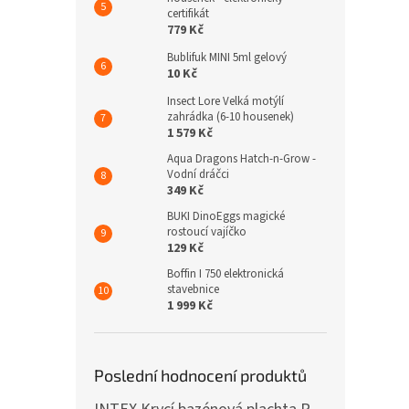
certifikát
779 Kč
Bublifuk MINI 5ml gelový
10 Kč
Insect Lore Velká motýlí
zahrádka (6-10 housenek)
1 579 Kč
Aqua Dragons Hatch-n-Grow -
Vodní dráčci
349 Kč
BUKI DinoEggs magické
rostoucí vajíčko
129 Kč
Boffin I 750 elektronická
stavebnice
1 999 Kč
Poslední hodnocení produktů