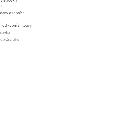
t hraček a
st
hrany osobních
 od kupní smlouvy
dnávka
robků z trhu