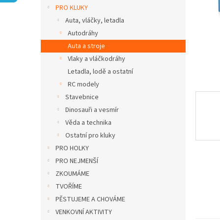
n
PRO KLUKY
e
Auta, vláčky, letadla
l
Autodráhy
Auta a stroje
Vlaky a vláčkodráhy
Letadla, lodě a ostatní
RC modely
Stavebnice
Dinosauři a vesmír
Věda a technika
Ostatní pro kluky
PRO HOLKY
PRO NEJMENŠÍ
ZKOUMÁME
TVOŘÍME
PĚSTUJEME A CHOVÁME
VENKOVNÍ AKTIVITY