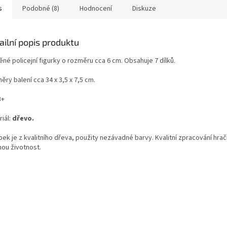
s
Podobné (8)
Hodnocení
Diskuze
ailní popis produktu
né policejní figurky o rozměru cca 6 cm. Obsahuje 7 dílků.
ry balení cca 34 x 3,5 x 7,5 cm.
3+
iál:
dřevo.
ek je z kvalitního dřeva, použity nezávadné barvy. Kvalitní zpracování hra
hou životnost.