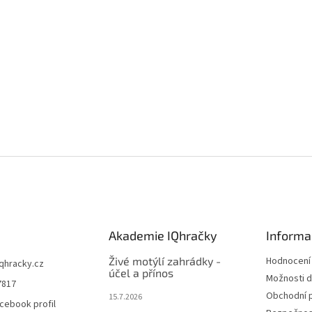
Akademie IQhračky
Informa
Živé motýlí zahrádky -
Hodnocení
iqhracky.cz
účel a přínos
Možnosti d
7817
Obchodní 
15.7.2026
cebook profil