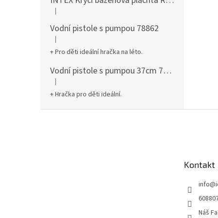
INTEX Krycí bazénová plachta Round 305cm 28030
|
Hodnocení produktu je 5 z 5 hvězdiček.
Vodní pistole s pumpou 78862
|
Hodnocení produktu je 5 z 5 hvězdiček.
+ Pro děti ideální hračka na léto.
Vodní pistole s pumpou 37cm 78961
|
Hodnocení produktu je 5 z 5 hvězdiček.
+ Hračka pro děti ideální.
Z
á
p
a
t
Kontakt
í
info
@
60880
Náš Fa