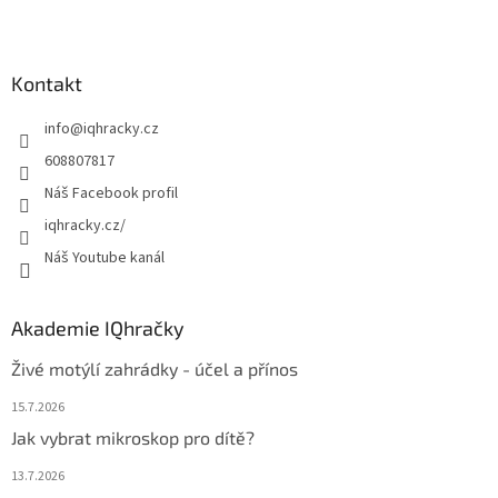
Z
á
p
a
Kontakt
t
info
@
iqhracky.cz
í
608807817
Náš Facebook profil
iqhracky.cz/
Náš Youtube kanál
Akademie IQhračky
Živé motýlí zahrádky - účel a přínos
15.7.2026
Jak vybrat mikroskop pro dítě?
13.7.2026