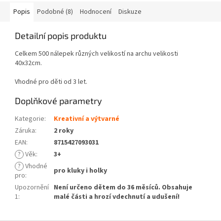
Popis
Podobné (8)
Hodnocení
Diskuze
Detailní popis produktu
Celkem 500 nálepek různých velikostí na archu velikosti
40x32cm.
Vhodné pro děti od 3 let.
Doplňkové parametry
Kategorie
:
Kreativní a výtvarné
Záruka
:
2 roky
EAN
:
8715427093031
?
Věk
:
3+
?
Vhodné
pro kluky i holky
pro
:
Upozornění
Není určeno dětem do 36 měsíců. Obsahuje
1
:
malé části a hrozí vdechnutí a udušení!