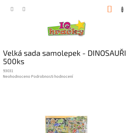
Přejít
NÁKUP
na
obsah
KOŠÍK
Velká sada samolepek - DINOSAUŘI
500ks
93031
Průměrné
Neohodnoceno
Podrobnosti hodnocení
hodnocení
produktu
je
0,0
z
5
hvězdiček.