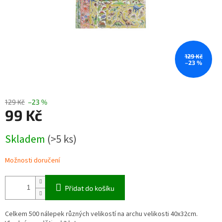
129 Kč
–23 %
129 Kč
–23 %
99 Kč
Měrná
Skladem
(>5 ks)
cena:
Možnosti doručení
Přidat do košíku
Celkem 500 nálepek různých velikostí na archu velikosti 40x32cm.