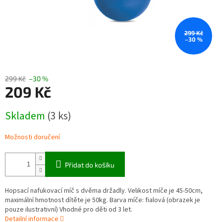
299 Kč
–30 %
299 Kč
–30 %
209 Kč
Měrná
Skladem
(3 ks)
cena:
Možnosti doručení
Přidat do košíku
Hopsací nafukovací míč s dvěma držadly. Velikost míče je 45-50cm,
maximální hmotnost dítěte je 50kg. Barva míče: fialová (obrazek je
pouze ilustrativní) Vhodné pro děti od 3 let.
Detailní informace