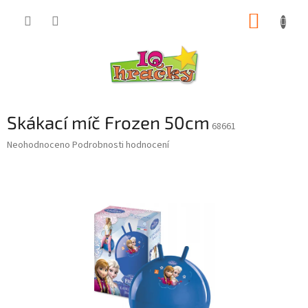
Přejít
NÁKUP
na
obsah
KOŠÍK
Skákací míč Frozen 50cm
68661
Průměrné
Neohodnoceno
Podrobnosti hodnocení
hodnocení
produktu
je
0,0
z
5
hvězdiček.