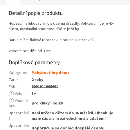
Detailní popis produktu
Hopsací nafukovací míč s dvěma držadly. Velikost míče je 45-
50cm, maximální hmotnost dítěte je 50kg.
Barva míče: fialová (obrazek je pouze ilustrativní)
Vhodné pro děti od 3 let.
Doplňkové parametry
Kategorie
:
Pohybové hry doma
Záruka
:
2 roky
EAN
:
8001011068661
?
Věk
:
3+
?
Vhodné
pro kluky i holky
pro
:
Upozornění
Není určeno dětem do 36 měsíců. Obsahuje
1
:
malé části a hrozí vdechnutí a udušení!
Upozornění
Doporučuje se dohled dospělé osoby.