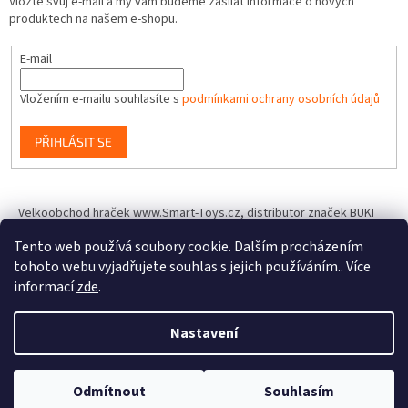
Vložte svůj e-mail a my vám budeme zasílat informace o nových
produktech na našem e-shopu.
E-mail
Vložením e-mailu souhlasíte s
podmínkami ochrany osobních údajů
PŘIHLÁSIT SE
Velkoobchod hraček www.Smart-Toys.cz, distributor značek BUKI
France, Brainstorm Toys, Insect Lore, World Alive, T.A.O.S. a dalších
Tento web používá soubory cookie. Dalším procházením
tohoto webu vyjadřujete souhlas s jejich používáním.. Více
informací
zde
.
Vytvořil Shoptet
Nastavení
Copyright 2026
IQhracky.cz
. Všechna práva vyhrazena.
Upravit
Odmítnout
Souhlasím
nastavení cookies