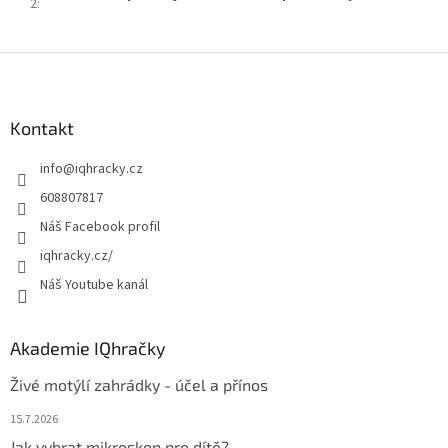
2
:
Z
á
p
a
Kontakt
t
info
@
iqhracky.cz
í
608807817
Náš Facebook profil
iqhracky.cz/
Náš Youtube kanál
Akademie IQhračky
Živé motýlí zahrádky - účel a přínos
15.7.2026
Jak vybrat mikroskop pro dítě?