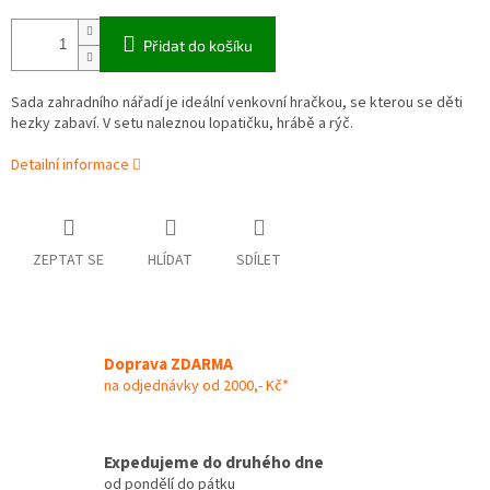
Přidat do košíku
Sada zahradního nářadí je ideální venkovní hračkou, se kterou se děti
hezky zabaví. V setu naleznou lopatičku, hrábě a rýč.
Detailní informace
ZEPTAT SE
HLÍDAT
SDÍLET
Doprava ZDARMA
na odjednávky od 2000,- Kč*
Expedujeme do druhého dne
od pondělí do pátku