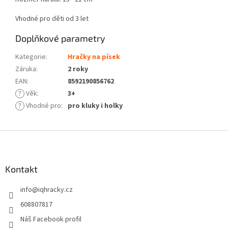
Vhodné pro děti od 3 let
Doplňkové parametry
Kategorie
:
Hračky na písek
Záruka
:
2 roky
EAN
:
8592190856762
?
Věk
:
3+
?
Vhodné pro
:
pro kluky i holky
Z
á
p
a
Kontakt
t
info
@
iqhracky.cz
í
608807817
Náš Facebook profil