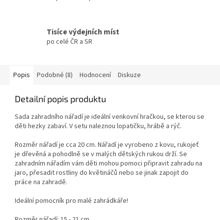
Tisíce výdejních míst
po celé ČR a SR
Popis
Podobné (8)
Hodnocení
Diskuze
Detailní popis produktu
Sada zahradního nářadí je ideální venkovní hračkou, se kterou se
děti hezky zabaví. V setu naleznou lopatičku, hrábě a rýč.
Rozměr nářadí je cca 20 cm. Nářadí je vyrobeno z kovu, rukojeť
je dřevěná a pohodlně se v malých dětských rukou drží. Se
zahradním nářadím vám děti mohou pomoci připravit zahradu na
jaro, přesadit rostliny do květináčů nebo se jinak zapojit do
práce na zahradě.
Ideální pomocník pro malé zahrádkáře!
Rozměr nářadí: 15 - 21 cm