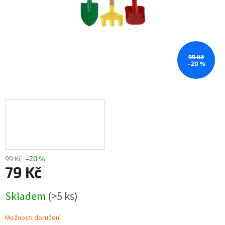
99 Kč
–20 %
99 Kč
–20 %
79 Kč
Měrná
Skladem
(>5 ks)
cena:
Možnosti doručení