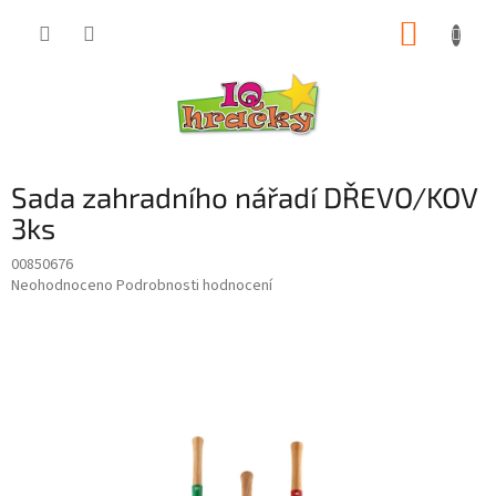
Přejít
NÁKUP
na
obsah
KOŠÍK
Sada zahradního nářadí DŘEVO/KOV
3ks
00850676
Průměrné
Neohodnoceno
Podrobnosti hodnocení
hodnocení
produktu
je
0,0
z
5
hvězdiček.