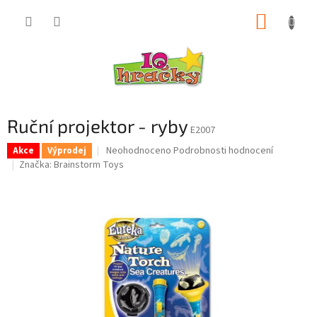
Přejít
NÁKUP
na
obsah
KOŠÍK
Ruční projektor - ryby
E2007
Průměrné
Neohodnoceno
Podrobnosti hodnocení
Akce
Výprodej
hodnocení
Značka:
Brainstorm Toys
produktu
je
0,0
z
5
hvězdiček.