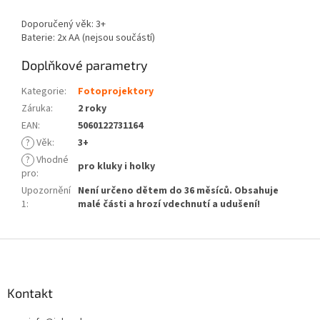
Doporučený věk: 3+
Baterie: 2x AA (nejsou součástí)
Doplňkové parametry
Kategorie
:
Fotoprojektory
Záruka
:
2 roky
EAN
:
5060122731164
?
Věk
:
3+
?
Vhodné
pro kluky i holky
pro
:
Upozornění
Není určeno dětem do 36 měsíců. Obsahuje
1
:
malé části a hrozí vdechnutí a udušení!
Z
á
p
a
Kontakt
t