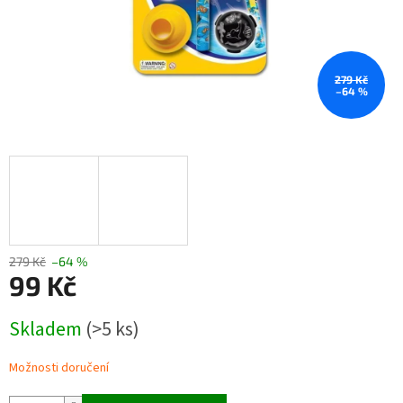
279 Kč
–64 %
279 Kč
–64 %
99 Kč
Měrná
Skladem
(>5 ks)
cena:
Možnosti doručení