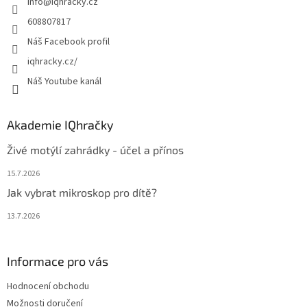
info
@
iqhracky.cz
í
608807817
Náš Facebook profil
iqhracky.cz/
Náš Youtube kanál
Akademie IQhračky
Živé motýlí zahrádky - účel a přínos
15.7.2026
Jak vybrat mikroskop pro dítě?
13.7.2026
Informace pro vás
Hodnocení obchodu
Možnosti doručení