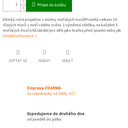
Přidat do košíku
Dětský ruční projektor s motivy mořských tvorů!Promítá celkem 10
různých tvorů z moří celého světa. 2 výměnná stínítka, na každém 5
mořských živočichů.Ideální pro děti jako hračka před spaním nebo jak
Detailní informace
ZEPTAT SE
HLÍDAT
SDÍLET
Doprava ZDARMA
na odjednávky od 2000,- Kč*
Expedujeme do druhého dne
od pondělí do pátku