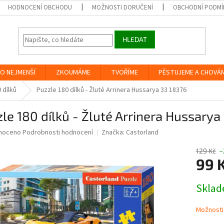
HODNOCENÍ OBCHODU
MOŽNOSTI DORUČENÍ
OBCHODNÍ PODMÍ
HLEDAT
O NEJMENŠÍ
ZKOUMÁME
TVOŘÍME
PĚSTUJEME A CHOVÁ
 dílků
Puzzle 180 dílků - Žluté Arrinera Hussarya 33 18376
le 180 dílků - Žluté Arrinera Hussarya
né
noceno
Podrobnosti hodnocení
Značka:
Castorland
ní
u
129 Kč
–
99 
Měrná
Skla
cena:
ek.
Možnosti