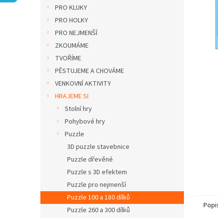
n
PRO KLUKY
e
PRO HOLKY
l
PRO NEJMENŠÍ
ZKOUMÁME
TVOŘÍME
PĚSTUJEME A CHOVÁME
VENKOVNÍ AKTIVITY
HRAJEME SI
Stolní hry
Pohybové hry
Puzzle
3D puzzle stavebnice
Puzzle dřevěné
Puzzle s 3D efektem
Puzzle pro nejmenší
Puzzle 100 a 180 dílků
Popi
Puzzle 260 a 300 dílků