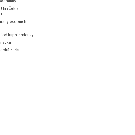
podmínky
t hraček a
st
hrany osobních
 od kupní smlouvy
dnávka
robků z trhu