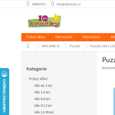
Přejít
608807817
info@iqhracky.cz
na
obsah
PODLE VĚKU
PRO KLUKY
PRO HOLKY
PR
Domů
HRAJEME SI
Puzzle
Puzzle 100 a 180
P
Puzz
o
Přeskočit
s
Průměr
Neohod
Kategorie
kategorie
t
hodnoce
r
produkt
PODLE VĚKU
a
je
Věk do 3 let
0,0
n
z
Věk 3-5 let
n
5
í
Věk 6-8 let
hvězdič
p
Věk 9-12 let
a
Věk 13-99 let