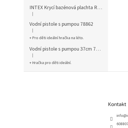
INTEX Krycí bazénová plachta Round 305cm 28030
|
Hodnocení produktu je 5 z 5 hvězdiček.
Vodní pistole s pumpou 78862
|
Hodnocení produktu je 5 z 5 hvězdiček.
+ Pro děti ideální hračka na léto.
Vodní pistole s pumpou 37cm 78961
|
Hodnocení produktu je 5 z 5 hvězdiček.
+ Hračka pro děti ideální.
Z
á
p
a
t
Kontakt
í
info
@
60880