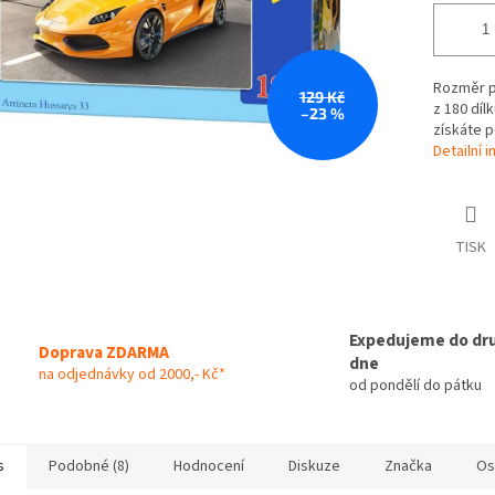
Rozměr pu
129 Kč
z 180 díl
–23 %
získáte p
Detailní 
TISK
Expedujeme do dr
Doprava ZDARMA
dne
na odjednávky od 2000,- Kč*
od pondělí do pátku
s
Podobné (8)
Hodnocení
Diskuze
Značka
Os