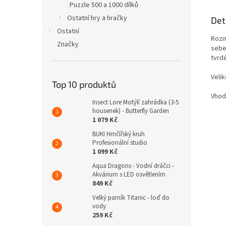
Puzzle 500 a 1000 dílků
Ostatní hry a hračky
Det
Ostatní
Rozmě
Značky
sebe
tvrdé
Veli
Top 10 produktů
Vhodn
Insect Lore Motýlí zahrádka (3-5
housenek) - Butterfly Garden
1 079 Kč
BUKI Hrnčířský kruh
Profesionální studio
1 099 Kč
Aqua Dragons - Vodní dráčci -
Akvárium s LED osvětlením
849 Kč
Velký parník Titanic - loď do
vody
259 Kč