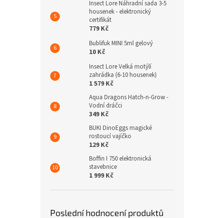
Insect Lore Náhradní sada 3-5
housenek - elektronický
certifikát
779 Kč
Bublifuk MINI 5ml gelový
10 Kč
Insect Lore Velká motýlí
zahrádka (6-10 housenek)
1 579 Kč
Aqua Dragons Hatch-n-Grow -
Vodní dráčci
349 Kč
BUKI DinoEggs magické
rostoucí vajíčko
129 Kč
Boffin I 750 elektronická
stavebnice
1 999 Kč
Poslední hodnocení produktů