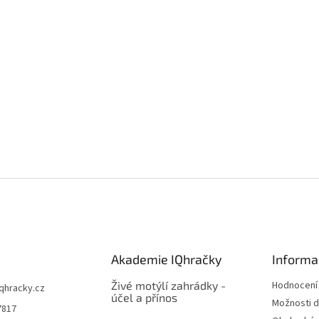
Akademie IQhračky
Informa
Živé motýlí zahrádky -
Hodnocení
iqhracky.cz
účel a přínos
Možnosti d
7817