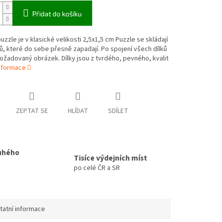
Přidat do košíku
zzle je v klasické velikosti 2,5x1,5 cm Puzzle se skládají
ků, které do sebe přesně zapadají. Po spojení všech dílků
ožadovaný obrázek. Dílky jsou z tvrdého, pevného, kvalit
informace
ZEPTAT SE
HLÍDAT
SDÍLET
uhého
Tisíce výdejních míst
po celé ČR a SR
tatní informace