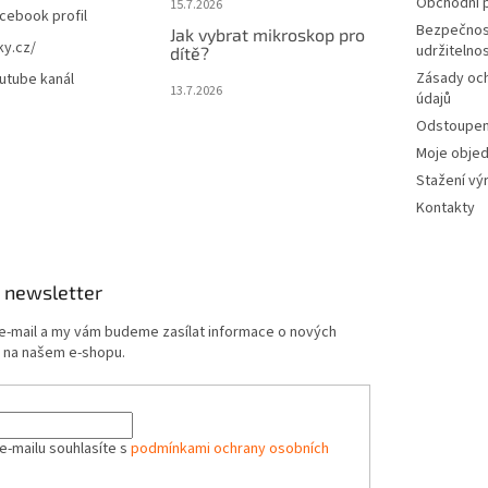
Obchodní 
15.7.2026
cebook profil
Bezpečnos
Jak vybrat mikroskop pro
ky.cz/
udržitelno
dítě?
Zásady oc
utube kanál
13.7.2026
údajů
Odstoupení
Moje obje
Stažení vý
Kontakty
 newsletter
 e-mail a my vám budeme zasílat informace o nových
 na našem e-shopu.
e-mailu souhlasíte s
podmínkami ochrany osobních