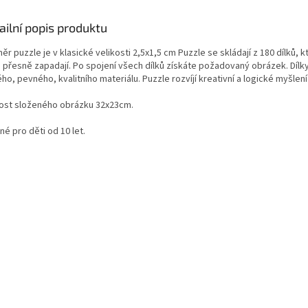
ailní popis produktu
r puzzle je v klasické velikosti 2,5x1,5 cm Puzzle se skládají z 180 dílků, 
 přesně zapadají. Po spojení všech dílků získáte požadovaný obrázek. Dílky
ho, pevného, kvalitního materiálu. Puzzle rozvíjí kreativní a logické myšlení
kost složeného obrázku 32x23cm.
é pro děti od 10 let.