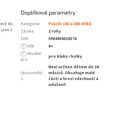
Doplňkové parametry
které do
Kategorie
:
Puzzle 100 a 180 dílků
 jsou z
Záruka
:
2 roky
.
EAN
:
5904438018376
?
Věk
:
6+
?
Vhodné
pro kluky i holky
pro
:
Není určeno dětem do 36
Upozornění
měsíců. Obsahuje malé
1
:
části a hrozí vdechnutí a
udušení!