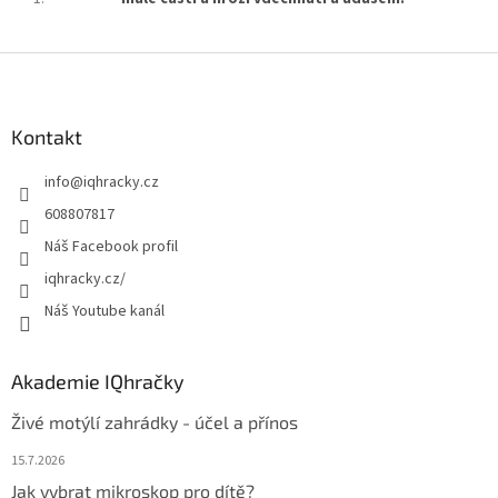
Z
á
p
a
Kontakt
t
info
@
iqhracky.cz
í
608807817
Náš Facebook profil
iqhracky.cz/
Náš Youtube kanál
Akademie IQhračky
Živé motýlí zahrádky - účel a přínos
15.7.2026
Jak vybrat mikroskop pro dítě?