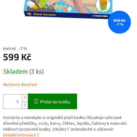
649 Kč
–7 %
649 Kč
–7 %
599 Kč
Měrná
Skladem
(3 ks)
cena:
Možnosti doručení
Přidat do košíku
Sestavte a namalujte si originální ptačí budku Obsahuje nařezané
dřevěné překližky, vruty, barvy, štětec, lepidlo, šablony k malování.
Velikost sestavené budky: 19x28x17 Jednoduché a zábavné!
Detailní informace