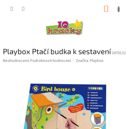
Přejít
NÁKUP
na
obsah
KOŠÍK
Playbox Ptačí budka k sestavení
2470132
Průměrné
Neohodnoceno
Podrobnosti hodnocení
Značka:
Playbox
hodnocení
produktu
je
0,0
z
5
hvězdiček.