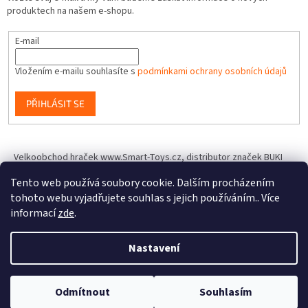
produktech na našem e-shopu.
E-mail
Vložením e-mailu souhlasíte s
podmínkami ochrany osobních údajů
PŘIHLÁSIT SE
Velkoobchod hraček www.Smart-Toys.cz, distributor značek BUKI
France, Brainstorm Toys, Insect Lore, World Alive, T.A.O.S. a dalších
Tento web používá soubory cookie. Dalším procházením
tohoto webu vyjadřujete souhlas s jejich používáním.. Více
informací
zde
.
Vytvořil Shoptet
Nastavení
Copyright 2026
IQhracky.cz
. Všechna práva vyhrazena.
Upravit
Odmítnout
Souhlasím
nastavení cookies