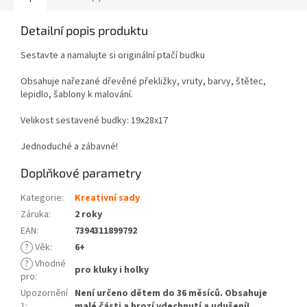
Detailní popis produktu
Sestavte a namalujte si originální ptačí budku
Obsahuje nařezané dřevěné překližky, vruty, barvy, štětec,
lepidlo, šablony k malování.
Velikost sestavené budky: 19x28x17
Jednoduché a zábavné!
Doplňkové parametry
Kategorie
:
Kreativní sady
Záruka
:
2 roky
EAN
:
7394311899792
?
Věk
:
6+
?
Vhodné
pro kluky i holky
pro
:
Upozornění
Není určeno dětem do 36 měsíců. Obsahuje
1
:
malé části a hrozí vdechnutí a udušení!