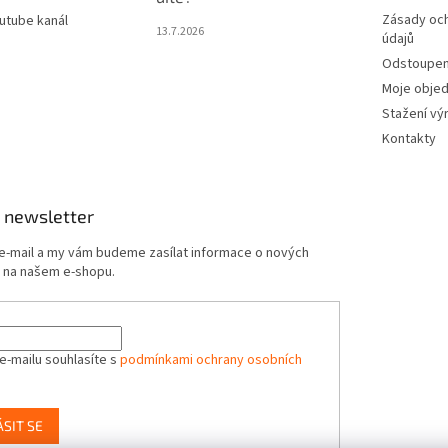
Zásady oc
utube kanál
13.7.2026
údajů
Odstoupení
Moje obje
Stažení vý
Kontakty
 newsletter
 e-mail a my vám budeme zasílat informace o nových
 na našem e-shopu.
e-mailu souhlasíte s
podmínkami ochrany osobních
ÁSIT SE