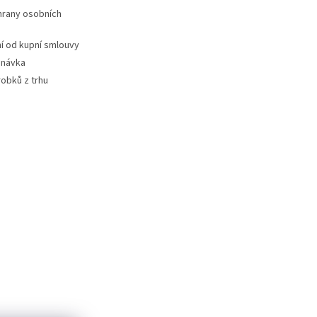
hrany osobních
 od kupní smlouvy
dnávka
robků z trhu