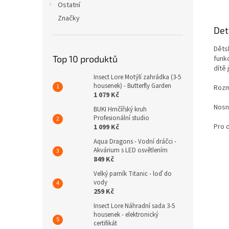
Ostatní
Značky
Det
Děts
Top 10 produktů
funkc
dítě 
Insect Lore Motýlí zahrádka (3-5
housenek) - Butterfly Garden
Rozm
1 079 Kč
Nosn
BUKI Hrnčířský kruh
Profesionální studio
Pro d
1 099 Kč
Aqua Dragons - Vodní dráčci -
Akvárium s LED osvětlením
849 Kč
Velký parník Titanic - loď do
vody
259 Kč
Insect Lore Náhradní sada 3-5
housenek - elektronický
certifikát