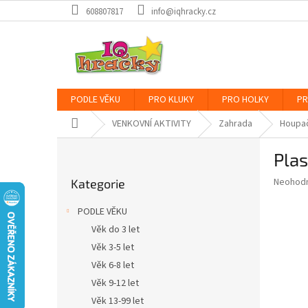
Přejít
608807817
info@iqhracky.cz
na
obsah
PODLE VĚKU
PRO KLUKY
PRO HOLKY
PR
Domů
VENKOVNÍ AKTIVITY
Zahrada
Houpa
P
Plas
o
Přeskočit
s
Průměr
Neohod
Kategorie
kategorie
t
hodnoce
r
produkt
PODLE VĚKU
a
je
Věk do 3 let
0,0
n
z
Věk 3-5 let
n
5
í
Věk 6-8 let
hvězdič
p
Věk 9-12 let
a
Věk 13-99 let