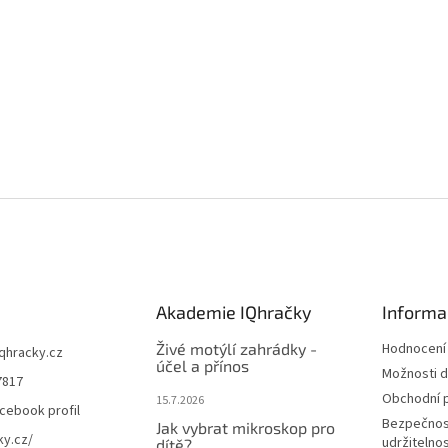
Akademie IQhračky
Informa
Živé motýlí zahrádky -
Hodnocení
iqhracky.cz
účel a přínos
Možnosti d
7817
Obchodní 
15.7.2026
cebook profil
Bezpečnos
Jak vybrat mikroskop pro
ky.cz/
udržitelno
dítě?