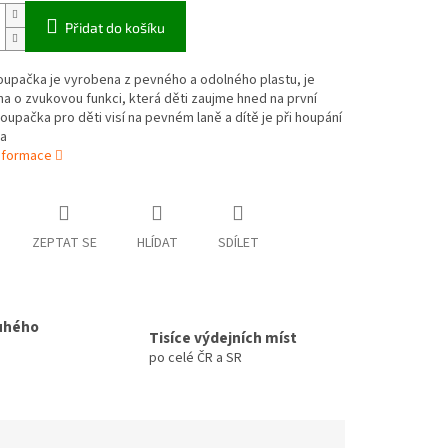
Přidat do košíku
oupačka je vyrobena z pevného a odolného plastu, je
 o zvukovou funkci, která děti zaujme hned na první
oupačka pro děti visí na pevném laně a dítě je při houpání
ra
informace
ZEPTAT SE
HLÍDAT
SDÍLET
uhého
Tisíce výdejních míst
po celé ČR a SR