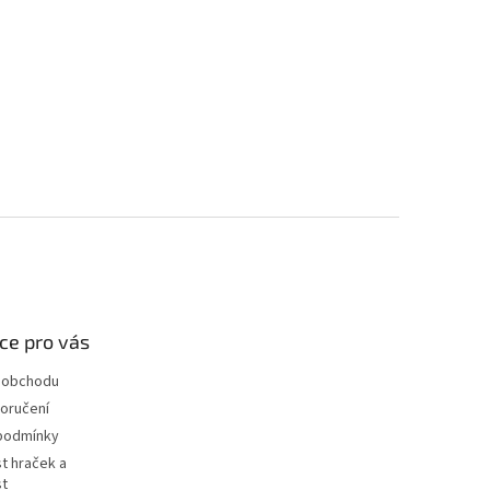
ce pro vás
 obchodu
oručení
podmínky
t hraček a
st