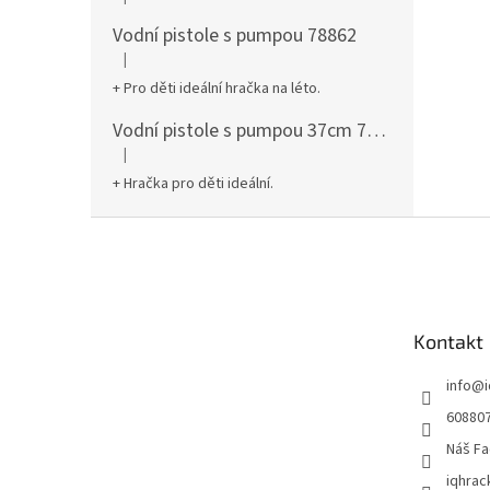
Hodnocení produktu je 5 z 5 hvězdiček.
Vodní pistole s pumpou 78862
|
Hodnocení produktu je 5 z 5 hvězdiček.
+ Pro děti ideální hračka na léto.
Vodní pistole s pumpou 37cm 78961
|
Hodnocení produktu je 5 z 5 hvězdiček.
+ Hračka pro děti ideální.
Z
á
p
a
t
Kontakt
í
info
@
60880
Náš Fa
iqhrac