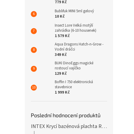
779 Kč
Bublifuk MINI 5ml gelový
10 Kč
Insect Lore Velká motýlí
zahrádka (6-10 housenek)
1 579 Kč
Aqua Dragons Hatch-n-Grow -
Vodní dráčci
349 Kč
BUKI DinoEggs magické
rostoucí vajíčko
129 Kč
Boffin I 750 elektronická
stavebnice
1 999 Kč
Poslední hodnocení produktů
INTEX Krycí bazénová plachta Round 305cm 28030
|