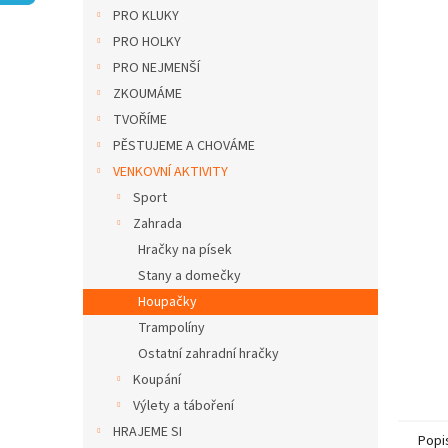
n
PRO KLUKY
e
PRO HOLKY
l
PRO NEJMENŠÍ
ZKOUMÁME
TVOŘÍME
PĚSTUJEME A CHOVÁME
VENKOVNÍ AKTIVITY
Sport
Zahrada
Hračky na písek
Stany a domečky
Houpačky
Trampolíny
Ostatní zahradní hračky
Koupání
Výlety a táboření
HRAJEME SI
Popi