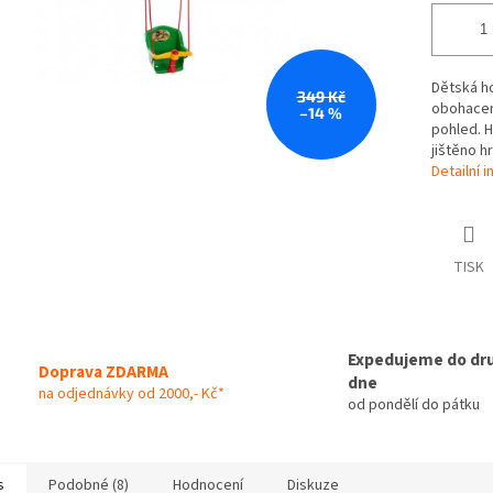
Dětská h
349 Kč
obohacena
–14 %
pohled. H
jištěno h
Detailní 
TISK
Expedujeme do dr
Doprava ZDARMA
dne
na odjednávky od 2000,- Kč*
od pondělí do pátku
s
Podobné (8)
Hodnocení
Diskuze