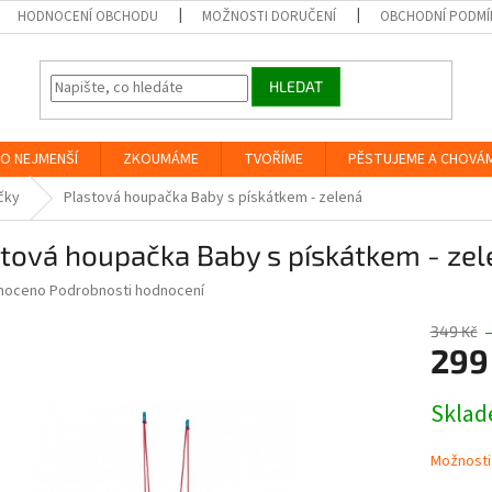
HODNOCENÍ OBCHODU
MOŽNOSTI DORUČENÍ
OBCHODNÍ PODMÍ
HLEDAT
O NEJMENŠÍ
ZKOUMÁME
TVOŘÍME
PĚSTUJEME A CHOVÁ
čky
Plastová houpačka Baby s pískátkem - zelená
tová houpačka Baby s pískátkem - zel
né
noceno
Podrobnosti hodnocení
ní
u
349 Kč
299
Měrná
Skla
cena:
ek.
Možnosti