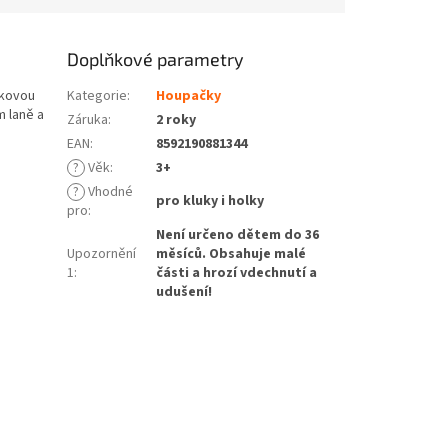
Doplňkové parametry
ukovou
Kategorie
:
Houpačky
m laně a
Záruka
:
2 roky
EAN
:
8592190881344
?
Věk
:
3+
?
Vhodné
pro kluky i holky
pro
:
Není určeno dětem do 36
Upozornění
měsíců. Obsahuje malé
1
:
části a hrozí vdechnutí a
udušení!