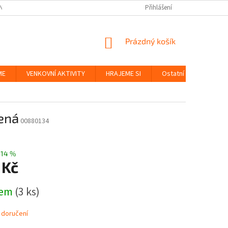
NKY
BEZPEČNOST HRAČEK A UDRŽITELNOST
Přihlášení
ZÁSADY OCHRANY OS
NÁKUPNÍ
Prázdný košík
KOŠÍK
ME
VENKOVNÍ AKTIVITY
HRAJEME SI
Ostatní
Značky
ená
00880134
–14 %
 Kč
dem
(3 ks)
 doručení