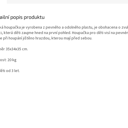
ailní popis produktu
ká houpačka je vyrobena z pevného a odolného plastu, je obohacena o zv
i, která děti zaujme hned na první pohled. Houpačka pro děti visí na pevné
je při houpání jištěno hrazdou, kterou mají před sebou.
ěr 35x34x35 cm.
ost: 20 kg
ěti od 3 let.