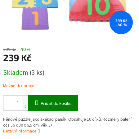
399 Kč
–40 %
399 Kč
–40 %
239 Kč
Měrná
Skladem
(3 ks)
cena:
Možnosti doručení
Přidat do košíku
Pěnové puzzle jako skákací panák. Obsahuje 10 dílků. Rozměry balení
cca 56 x 30 x 6,5 cm. Věk 3+
Detailní informace