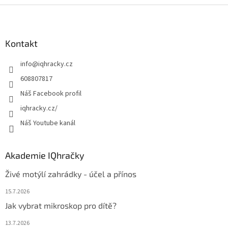
Z
á
p
a
Kontakt
t
info
@
iqhracky.cz
í
608807817
Náš Facebook profil
iqhracky.cz/
Náš Youtube kanál
Akademie IQhračky
Živé motýlí zahrádky - účel a přínos
15.7.2026
Jak vybrat mikroskop pro dítě?
13.7.2026