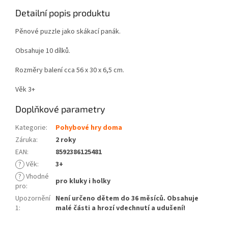
Detailní popis produktu
Pěnové puzzle jako skákací panák.
Obsahuje 10 dílků.
Rozměry balení cca 56 x 30 x 6,5 cm.
Věk 3+
Doplňkové parametry
Kategorie
:
Pohybové hry doma
Záruka
:
2 roky
EAN
:
8592386125481
?
Věk
:
3+
?
Vhodné
pro kluky i holky
pro
:
Upozornění
Není určeno dětem do 36 měsíců. Obsahuje
1
:
malé části a hrozí vdechnutí a udušení!