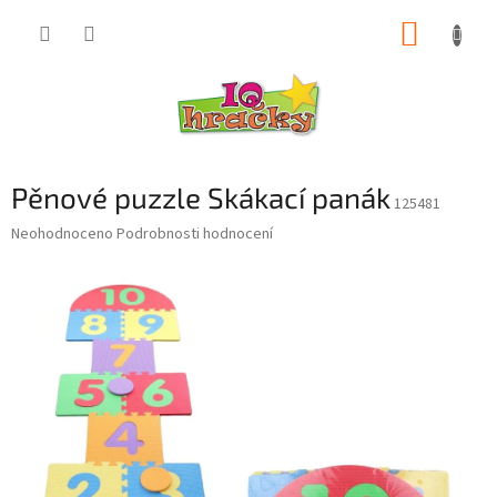
Přejít
NÁKUP
na
obsah
KOŠÍK
Pěnové puzzle Skákací panák
125481
Průměrné
Neohodnoceno
Podrobnosti hodnocení
hodnocení
produktu
je
0,0
z
5
hvězdiček.