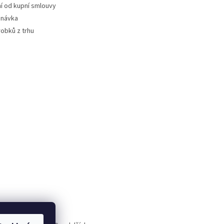
 od kupní smlouvy
dnávka
robků z trhu