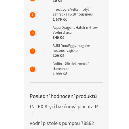
10 Kč
Insect Lore Velká motýlí
zahrádka (6-10 housenek)
1 579 Kč
Aqua Dragons Hatch-n-Grow -
Vodní dráčci
349 Kč
BUKI DinoEggs magické
rostoucí vajíčko
129 Kč
Boffin I 750 elektronická
stavebnice
1 999 Kč
Poslední hodnocení produktů
INTEX Krycí bazénová plachta Round 305cm 28030
|
Hodnocení produktu je 5 z 5 hvězdiček.
Vodní pistole s pumpou 78862