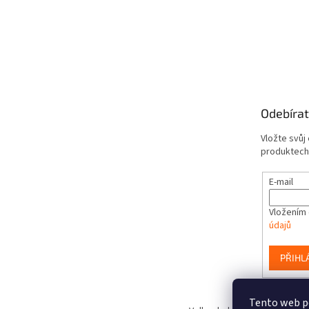
Odebírat
Vložte svůj
produktech
E-mail
Vložením 
údajů
PŘIHL
Tento web po