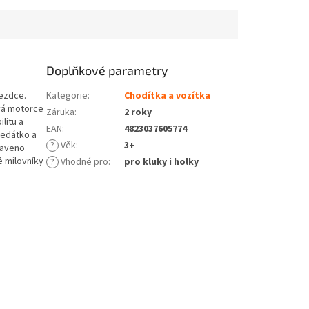
Doplňkové parametry
ezdce.
Kategorie
:
Chodítka a vozítka
vá motorce
Záruka
:
2 roky
litu a
EAN
:
4823037605774
sedátko a
?
Věk
:
3+
baveno
é milovníky
?
Vhodné pro
:
pro kluky i holky