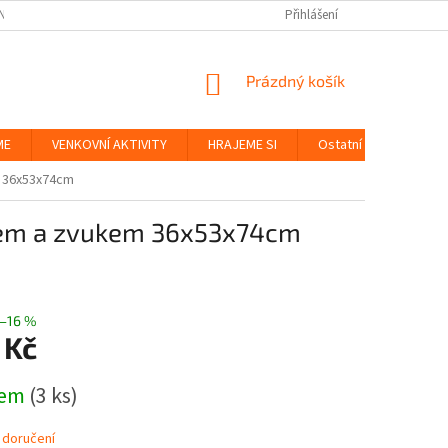
NKY
BEZPEČNOST HRAČEK A UDRŽITELNOST
Přihlášení
ZÁSADY OCHRANY OS
NÁKUPNÍ
Prázdný košík
KOŠÍK
ME
VENKOVNÍ AKTIVITY
HRAJEME SI
Ostatní
Značky
m 36x53x74cm
lem a zvukem 36x53x74cm
–16 %
 Kč
dem
(3 ks)
 doručení