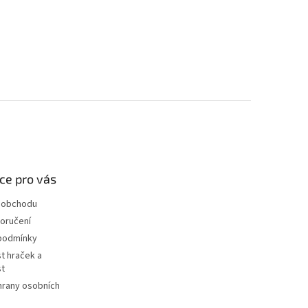
ce pro vás
 obchodu
oručení
podmínky
t hraček a
st
hrany osobních