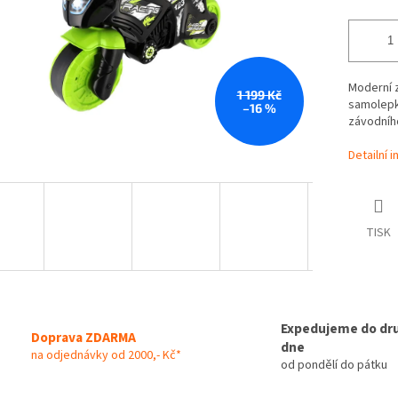
Moderní z
1 199 Kč
samolepk
–16 %
závodního
Detailní 
TISK
Expedujeme do dr
Doprava ZDARMA
dne
na odjednávky od 2000,- Kč*
od pondělí do pátku