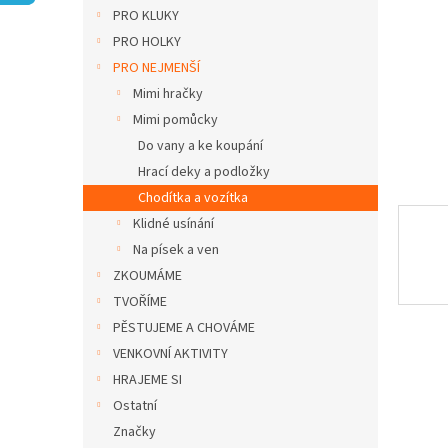
n
PRO KLUKY
e
PRO HOLKY
l
PRO NEJMENŠÍ
Mimi hračky
Mimi pomůcky
Do vany a ke koupání
Hrací deky a podložky
Chodítka a vozítka
Klidné usínání
Na písek a ven
ZKOUMÁME
TVOŘÍME
PĚSTUJEME A CHOVÁME
VENKOVNÍ AKTIVITY
HRAJEME SI
Ostatní
Značky