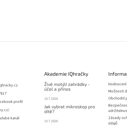
Akademie IQhračky
Informa
Živé motýlí zahrádky -
Hodnocení
iqhracky.cz
účel a přínos
Možnosti d
7817
Obchodní 
15.7.2026
cebook profil
Bezpečnos
Jak vybrat mikroskop pro
ky.cz/
udržitelno
dítě?
Zásady oc
utube kanál
13.7.2026
údajů