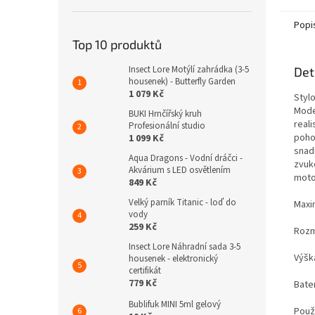
Popi
Top 10 produktů
Insect Lore Motýlí zahrádka (3-5
Det
housenek) - Butterfly Garden
1 079 Kč
Styl
Mode
BUKI Hrnčířský kruh
reali
Profesionální studio
poho
1 099 Kč
snad
Aqua Dragons - Vodní dráčci -
zvuko
Akvárium s LED osvětlením
moto
849 Kč
Velký parník Titanic - loď do
Maxi
vody
259 Kč
Rozm
Insect Lore Náhradní sada 3-5
Výšk
housenek - elektronický
certifikát
779 Kč
Bate
Bublifuk MINI 5ml gelový
Použ