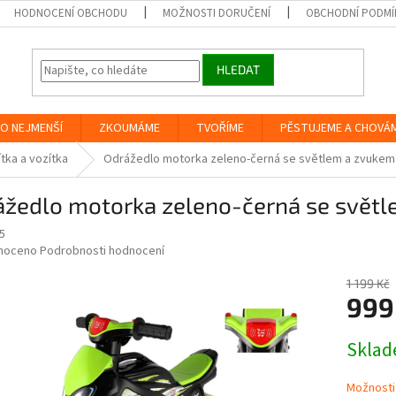
HODNOCENÍ OBCHODU
MOŽNOSTI DORUČENÍ
OBCHODNÍ PODMÍ
HLEDAT
O NEJMENŠÍ
ZKOUMÁME
TVOŘÍME
PĚSTUJEME A CHOVÁ
tka a vozítka
Odrážedlo motorka zeleno-černá se světlem a zvuke
ážedlo motorka zeleno-černá se svět
5
né
noceno
Podrobnosti hodnocení
ní
u
1 199 Kč
999
Měrná
Skla
cena:
ek.
Možnosti