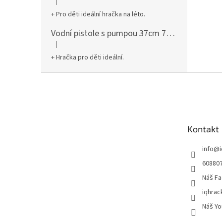
|
Hodnocení produktu je 5 z 5 hvězdiček.
+ Pro děti ideální hračka na léto.
Vodní pistole s pumpou 37cm 78961
|
Hodnocení produktu je 5 z 5 hvězdiček.
+ Hračka pro děti ideální.
Z
á
p
a
t
Kontakt
í
info
@
60880
Náš Fa
iqhrac
Náš Yo