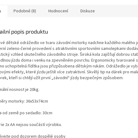
s
Podobné (8)
Hodnocení
Diskuze
ailní popis produktu
ové dětské odrážedlo ve tvaru závodní motorky nadchne každého malého j
rní zeleno-černé provedení s atraktivními sportovními samolepkami dodá
stický vzhled skutečného závodního stroje. Široká kola zajišťují dobrou stabi
dlnou jízdu doma i venku na zpevněném povrchu. Ergonomicky tvarované 
no uchopitelná řídítka jsou přizpůsobena dětským rukám. Odrážedlo je vy
vými efekty, které jízdu ještě více zatraktivní. Skvělý tip na dárek pro mal
rek, kteří si chtějí užít první „závodní“ jízdy bezpečným způsobem.
mální nosnost je 20kg.
ěry motorky: 36x53x74cm
a od země po sedadlo: 30cm
rie 2x AA nejsou součástí výrobku.
ívejte pod dozorem dospělé osoby