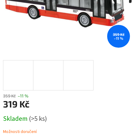
359 Kč
–11 %
359 Kč
–11 %
319 Kč
Měrná
Skladem
(>5 ks)
cena:
Možnosti doručení