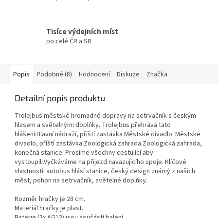
Tisíce výdejních míst
po celé ČR a SR
Popis
Podobné (8)
Hodnocení
Diskuze
Značka
Detailní popis produktu
Trolejbus městské hromadné dopravy na setrvačník s českým
hlasem a světelnými doplňky. Trolejbus přehrává tato
hlášení:Hlavní nádraží, příští zastávka Městské divadlo. Městské
divadlo, příští zastávka Zoologická zahrada.Zoologická zahrada,
konečná stanice. Prosíme všechny cestující aby
vystoupili.Vyčkáváme na příjezd navazujícího spoje. Klíčové
vlastnosti: autobus hlásí stanice, český design známý z našich
měst, pohon na setrvačník, světelné doplňky.
Rozměr hračky je 28 cm.
Materiál hračky je plast.
Baterie (3x AG13) jsou součástí balení.