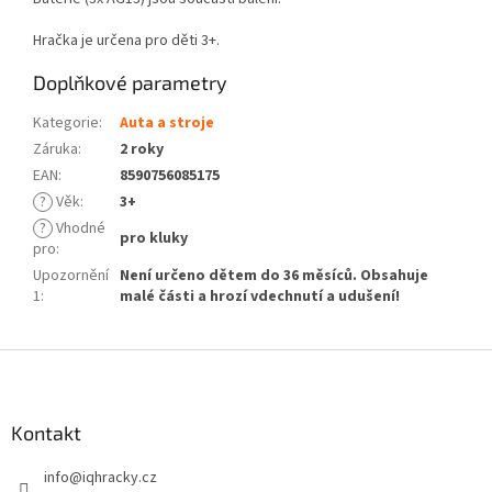
Hračka je určena pro děti 3+.
Doplňkové parametry
Kategorie
:
Auta a stroje
Záruka
:
2 roky
EAN
:
8590756085175
?
Věk
:
3+
?
Vhodné
pro kluky
pro
:
Upozornění
Není určeno dětem do 36 měsíců. Obsahuje
1
:
malé části a hrozí vdechnutí a udušení!
Z
á
p
a
Kontakt
t
info
@
iqhracky.cz
í