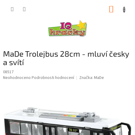
Přejít
NÁKUP
na
obsah
KOŠÍK
MaDe Trolejbus 28cm - mluví česky
a svítí
08517
Průměrné
Neohodnoceno
Podrobnosti hodnocení
Značka:
MaDe
hodnocení
produktu
je
0,0
z
5
hvězdiček.