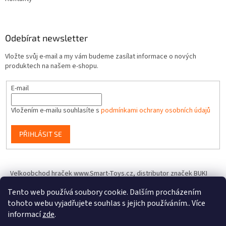
Odebírat newsletter
Vložte svůj e-mail a my vám budeme zasílat informace o nových
produktech na našem e-shopu.
E-mail
Vložením e-mailu souhlasíte s
podmínkami ochrany osobních údajů
PŘIHLÁSIT SE
Velkoobchod hraček www.Smart-Toys.cz, distributor značek BUKI
France, Brainstorm Toys, Insect Lore, World Alive, T.A.O.S. a dalších
Tento web používá soubory cookie. Dalším procházením
tohoto webu vyjadřujete souhlas s jejich používáním.. Více
informací
zde
.