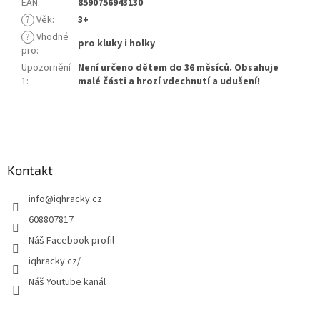
EAN
:
8590756943130
?
Věk
:
3+
?
Vhodné
pro kluky i holky
pro
:
Upozornění
Není určeno dětem do 36 měsíců. Obsahuje
1
:
malé části a hrozí vdechnutí a udušení!
Z
á
p
a
Kontakt
t
info
@
iqhracky.cz
í
608807817
Náš Facebook profil
iqhracky.cz/
Náš Youtube kanál