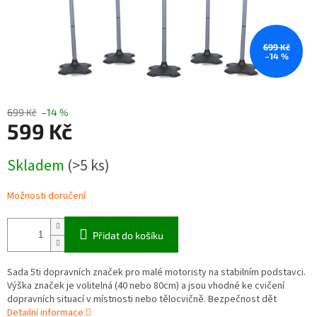
699 Kč
–14 %
699 Kč
–14 %
599 Kč
Měrná
Skladem
(>5 ks)
cena:
Možnosti doručení
Přidat do košíku
Sada 5ti dopravních značek pro malé motoristy na stabilním podstavci.
Výška značek je volitelná (40 nebo 80cm) a jsou vhodné ke cvičení
dopravních situací v místnosti nebo tělocvičně. Bezpečnost dět
Detailní informace