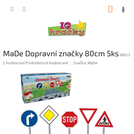
Přejít
NÁKUP
na
obsah
KOŠÍK
MaDe Dopravní značky 80cm 5ks
94313
Průměrné
1 hodnocení
Podrobnosti hodnocení
Značka:
MaDe
hodnocení
produktu
je
5,0
z
5
hvězdiček.