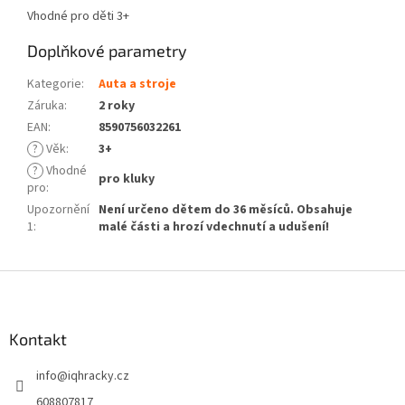
Vhodné pro děti 3+
Doplňkové parametry
Kategorie
:
Auta a stroje
Záruka
:
2 roky
EAN
:
8590756032261
?
Věk
:
3+
?
Vhodné
pro kluky
pro
:
Upozornění
Není určeno dětem do 36 měsíců. Obsahuje
1
:
malé části a hrozí vdechnutí a udušení!
Z
á
p
a
Kontakt
t
info
@
iqhracky.cz
í
608807817