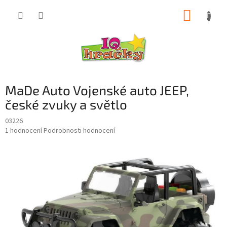
Přejít
NÁKUP
na
obsah
KOŠÍK
MaDe Auto Vojenské auto JEEP,
české zvuky a světlo
03226
Průměrné
1 hodnocení
Podrobnosti hodnocení
hodnocení
produktu
je
5,0
z
5
hvězdiček.