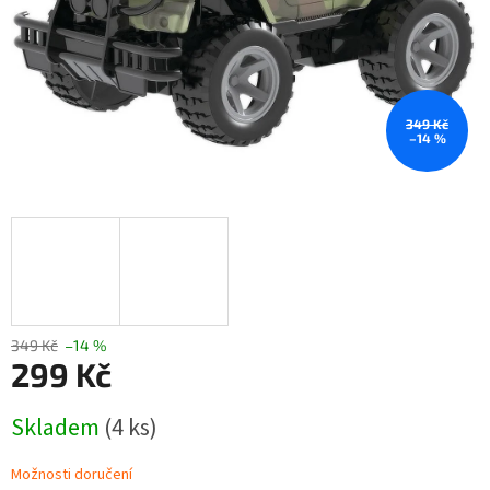
349 Kč
–14 %
349 Kč
–14 %
299 Kč
Měrná
Skladem
(4 ks)
cena:
Možnosti doručení