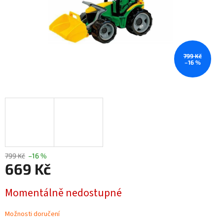
799 Kč
–16 %
799 Kč
–16 %
669 Kč
Měrná
Momentálně nedostupné
cena:
Možnosti doručení