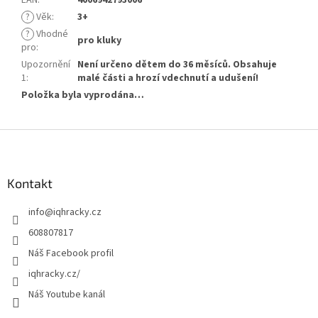
EAN
:
4006942793006
?
Věk
:
3+
?
Vhodné
pro kluky
pro
:
Upozornění
Není určeno dětem do 36 měsíců. Obsahuje
1
:
malé části a hrozí vdechnutí a udušení!
Položka byla vyprodána…
Z
á
p
a
Kontakt
t
info
@
iqhracky.cz
í
608807817
Náš Facebook profil
iqhracky.cz/
Náš Youtube kanál