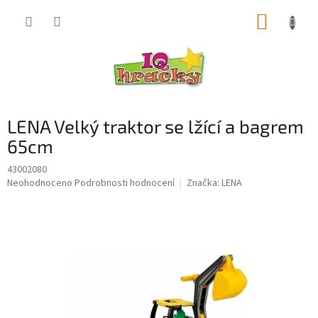
Přejít
NÁKUP
na
obsah
KOŠÍK
LENA Velký traktor se lžící a bagrem
65cm
43002080
Průměrné
Neohodnoceno
Podrobnosti hodnocení
Značka:
LENA
hodnocení
produktu
je
0,0
z
5
hvězdiček.