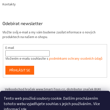
Kontakty
Odebírat newsletter
Vložte svůj e-mail a my vám budeme zasílat informace o nových
produktech na našem e-shopu.
E-mail
Vložením e-mailu souhlasíte s
podmínkami ochrany osobních údajů
PŘIHLÁSIT SE
Velkoobchod hraček www.Smart-Toys.cz, distributor značek BUKI
France, Brainstorm Toys, Insect Lore, World Alive, T.A.O.S. a dalších
Tento web používá soubory cookie. Dalším procházením
tohoto webu vyjadřujete souhlas s jejich používáním.. Více
informací
zde
.