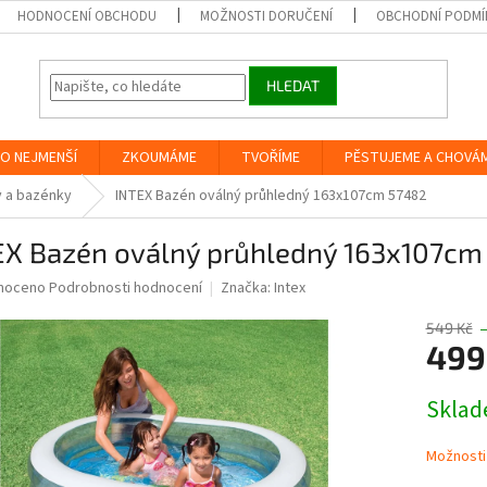
HODNOCENÍ OBCHODU
MOŽNOSTI DORUČENÍ
OBCHODNÍ PODMÍ
HLEDAT
O NEJMENŠÍ
ZKOUMÁME
TVOŘÍME
PĚSTUJEME A CHOVÁ
 a bazénky
INTEX Bazén oválný průhledný 163x107cm 57482
EX Bazén oválný průhledný 163x107cm
né
noceno
Podrobnosti hodnocení
Značka:
Intex
ní
u
549 Kč
499
Měrná
Skla
cena:
ek.
Možnosti