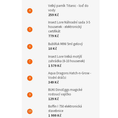
Velký parník Titanic - loď do
vody
259 Kč
Insect Lore Náhradní sada 3-5
housenek - elektronický
certifikát
779 Kč
Bublifuk MINI 5ml gelový
10 Kč
Insect Lore Velká motýlí
zahrádka (6-10 housenek)
1 579 Kč
Aqua Dragons Hatch-n-Grow -
Vodní dráčci
349 Kč
BUKI DinoEggs magické
rostoucí vajíčko
129 Kč
Boffin I 750 elektronická
stavebnice
1 999 Kč