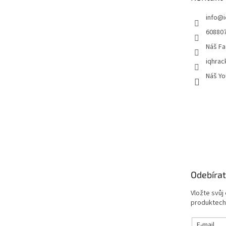
í
info
@
60880
Náš Fa
iqhrac
Náš Yo
Odebírat
Vložte svůj
produktech
E-mail