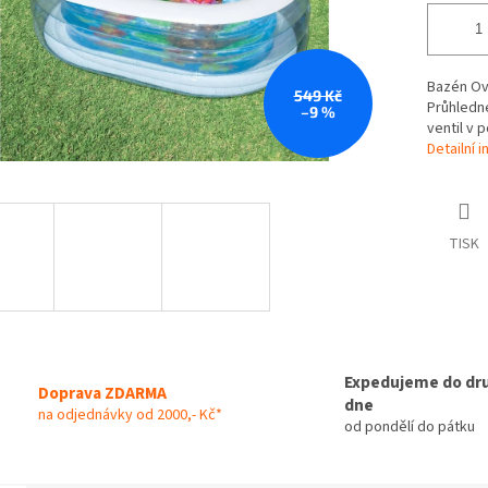
Bazén Ová
549 Kč
Průhledné
–9 %
ventil v 
Detailní 
TISK
Expedujeme do dr
Doprava ZDARMA
dne
na odjednávky od 2000,- Kč*
od pondělí do pátku