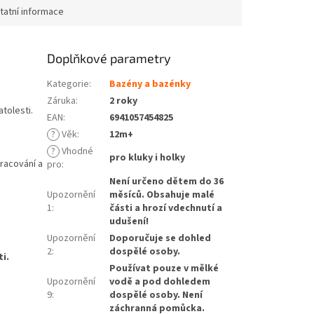
tatní informace
Doplňkové parametry
Kategorie
:
Bazény a bazénky
Záruka
:
2 roky
tolesti.
EAN
:
6941057454825
?
Věk
:
12m+
?
Vhodné
pro kluky i holky
pracování a
pro
:
Není určeno dětem do 36
Upozornění
měsíců. Obsahuje malé
1
:
části a hrozí vdechnutí a
udušení!
Upozornění
Doporučuje se dohled
2
:
dospělé osoby.
i.
Používat pouze v mělké
Upozornění
vodě a pod dohledem
9
:
dospělé osoby. Není
záchranná pomůcka.