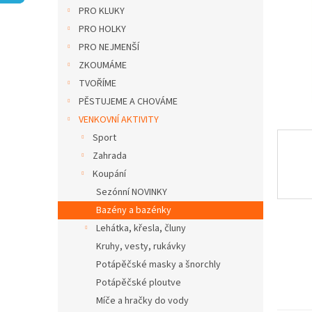
n
PRO KLUKY
e
PRO HOLKY
l
PRO NEJMENŠÍ
ZKOUMÁME
TVOŘÍME
PĚSTUJEME A CHOVÁME
VENKOVNÍ AKTIVITY
Sport
Zahrada
Koupání
Sezónní NOVINKY
Bazény a bazénky
Lehátka, křesla, čluny
Kruhy, vesty, rukávky
Potápěčské masky a šnorchly
Potápěčské ploutve
Míče a hračky do vody