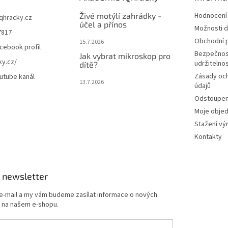
Živé motýlí zahrádky -
Hodnocení
iqhracky.cz
účel a přínos
Možnosti d
7817
Obchodní 
15.7.2026
cebook profil
Bezpečnos
Jak vybrat mikroskop pro
ky.cz/
udržitelno
dítě?
Zásady oc
utube kanál
13.7.2026
údajů
Odstoupení
Moje obje
Stažení vý
Kontakty
 newsletter
 e-mail a my vám budeme zasílat informace o nových
 na našem e-shopu.