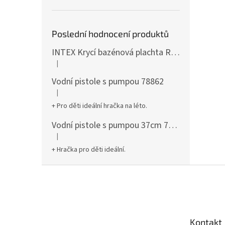
Poslední hodnocení produktů
INTEX Krycí bazénová plachta Round 305cm 28030
|
Hodnocení produktu je 5 z 5 hvězdiček.
Vodní pistole s pumpou 78862
|
Hodnocení produktu je 5 z 5 hvězdiček.
+ Pro děti ideální hračka na léto.
Vodní pistole s pumpou 37cm 78961
|
Hodnocení produktu je 5 z 5 hvězdiček.
+ Hračka pro děti ideální.
Z
á
p
a
t
Kontakt