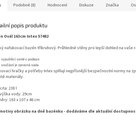
s
Podobné (8)
Hodnocení
Diskuze
Značka
Os
ailní popis produktu
n Ovál 163cm Intex 57482
ký nafukovací bazén tříkruhový. Průhledné stěny pro lepší dohled na vaše ra
vypuštěcí ventil v podlaze
součástí je opravná sada
kovací hračky a potřeby Intex splňují nejpřísnější bezpečnostní normy na z
té materiály.
ita: 238 l
 výška vody: 29cm
ěry: 163 x 107 x 46 cm
motivy obrázku na dně bazénku - dodáváme dle aktuální dostupnost