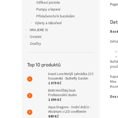
Stříkací pistole
Popi
Pumpy a lepení
Příslušenství k bazénům
Det
Výlety a táboření
HRAJEME SI
Bazé
Ostatní
Děts
Značky
Nafu
Top 10 produktů
použi
Insect Lore Motýlí zahrádka (3-5
Kapac
housenek) - Butterfly Garden
Max.
1 079 Kč
Rozm
BUKI Hrnčířský kruh
Profesionální studio
Dva 
1 099 Kč
Aqua Dragons - Vodní dráčci -
Akvárium s LED osvětlením
849 Kč