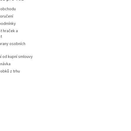
 obchodu
oručení
podmínky
t hraček a
st
hrany osobních
 od kupní smlouvy
dnávka
robků z trhu