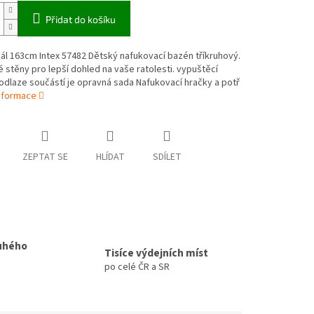
Přidat do košíku
l 163cm Intex 57482 Dětský nafukovací bazén tříkruhový.
 stěny pro lepší dohled na vaše ratolesti. vypuštěcí
podlaze součástí je opravná sada Nafukovací hračky a potř
informace
ZEPTAT SE
HLÍDAT
SDÍLET
uhého
Tisíce výdejních míst
po celé ČR a SR