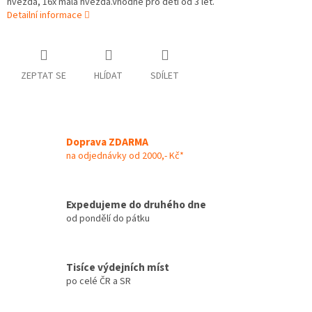
hvězda, 16x malá hvězda.Vhodné pro děti od 3 let.
Detailní informace
ZEPTAT SE
HLÍDAT
SDÍLET
Doprava ZDARMA
na odjednávky od 2000,- Kč*
Expedujeme do druhého dne
od pondělí do pátku
Tisíce výdejních míst
po celé ČR a SR