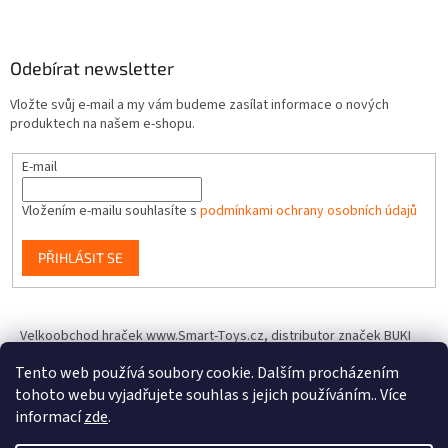
Odebírat newsletter
Vložte svůj e-mail a my vám budeme zasílat informace o nových
produktech na našem e-shopu.
E-mail
Vložením e-mailu souhlasíte s
podmínkami ochrany osobních údajů
PŘIHLÁSIT SE
Velkoobchod hraček www.Smart-Toys.cz, distributor značek BUKI
France, Brainstorm Toys, Insect Lore, World Alive, T.A.O.S. a dalších
Tento web používá soubory cookie. Dalším procházením
tohoto webu vyjadřujete souhlas s jejich používáním.. Více
informací
zde
.