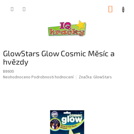
Přejít
NÁKUP
na
obsah
KOŠÍK
GlowStars Glow Cosmic Měsíc a
hvězdy
B8600
Průměrné
Neohodnoceno
Podrobnosti hodnocení
Značka:
GlowStars
hodnocení
produktu
je
0,0
z
5
hvězdiček.