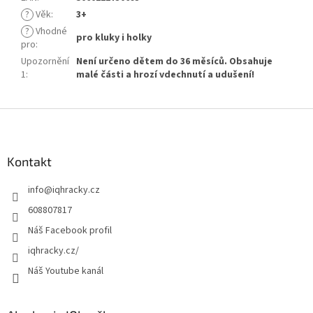
?
Věk
:
3+
?
Vhodné
pro kluky i holky
pro
:
Upozornění
Není určeno dětem do 36 měsíců. Obsahuje
1
:
malé části a hrozí vdechnutí a udušení!
Z
á
p
a
Kontakt
t
info
@
iqhracky.cz
í
608807817
Náš Facebook profil
iqhracky.cz/
Náš Youtube kanál