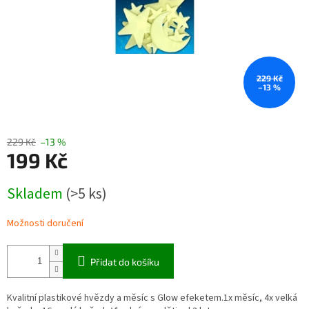
229 Kč
–13 %
229 Kč
–13 %
199 Kč
Měrná
Skladem
(>5 ks)
cena:
Možnosti doručení
Přidat do košíku
Kvalitní plastikové hvězdy a měsíc s Glow efeketem.1x měsíc, 4x velká