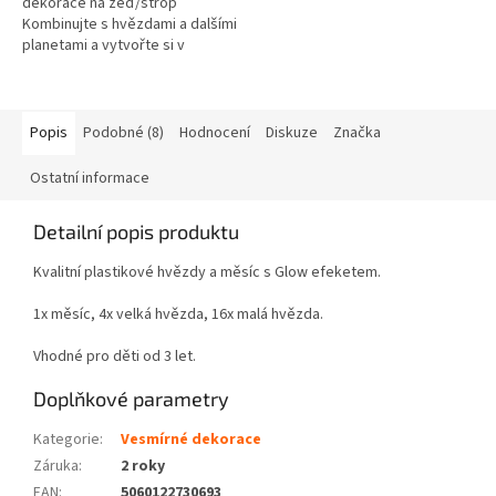
dekorace na zeď/strop
Kombinujte s hvězdami a dalšími
planetami a vytvořte si v
pokojíčku svůj vlastní vesmír,
který bude v noci světélkovat....
Popis
Podobné (8)
Hodnocení
Diskuze
Značka
Ostatní informace
Detailní popis produktu
Kvalitní plastikové hvězdy a měsíc s Glow efeketem.
1x měsíc, 4x velká hvězda, 16x malá hvězda.
Vhodné pro děti od 3 let.
Doplňkové parametry
Kategorie
:
Vesmírné dekorace
Záruka
:
2 roky
EAN
:
5060122730693