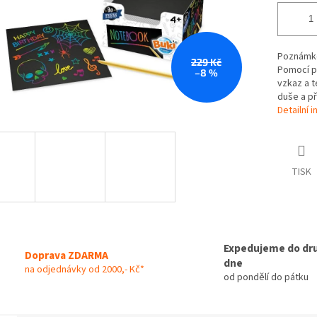
Poznámkov
229 Kč
Pomocí p
–8 %
vzkaz a 
duše a p
Detailní 
TISK
Expedujeme do dr
Doprava ZDARMA
dne
na odjednávky od 2000,- Kč*
od pondělí do pátku