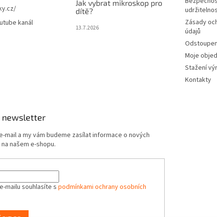
Bezpečnos
Jak vybrat mikroskop pro
ky.cz/
udržitelno
dítě?
Zásady oc
utube kanál
13.7.2026
údajů
Odstoupení
Moje obje
Stažení vý
Kontakty
 newsletter
 e-mail a my vám budeme zasílat informace o nových
 na našem e-shopu.
e-mailu souhlasíte s
podmínkami ochrany osobních