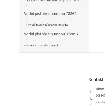
INTEX Krycí bazénová plachta Round 305cm 28030
|
Hodnocení produktu je 5 z 5 hvězdiček.
Vodní pistole s pumpou 78862
|
Hodnocení produktu je 5 z 5 hvězdiček.
+ Pro děti ideální hračka na léto.
Vodní pistole s pumpou 37cm 78961
|
Hodnocení produktu je 5 z 5 hvězdiček.
+ Hračka pro děti ideální.
Z
á
p
a
t
Kontakt
í
info
@
60880
Náš Fa