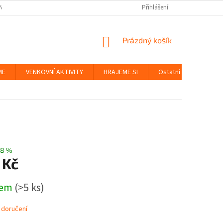
NKY
BEZPEČNOST HRAČEK A UDRŽITELNOST
Přihlášení
ZÁSADY OCHRANY OS
NÁKUPNÍ
Prázdný košík
KOŠÍK
ME
VENKOVNÍ AKTIVITY
HRAJEME SI
Ostatní
Značky
–8 %
 Kč
dem
(>5 ks)
 doručení