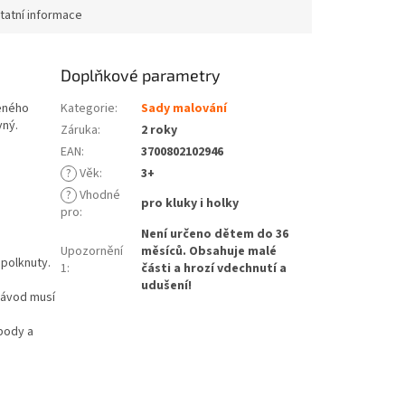
tatní informace
Doplňkové parametry
ženého
Kategorie
:
Sady malování
vný.
Záruka
:
2 roky
EAN
:
3700802102946
?
Věk
:
3+
?
Vhodné
pro kluky i holky
pro
:
Není určeno dětem do 36
Upozornění
měsíců. Obsahuje malé
polknuty.
1
:
části a hrozí vdechnutí a
udušení!
Návod musí
body a