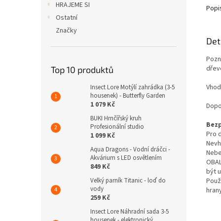
HRAJEME SI
Popi
Ostatní
Značky
Det
Pozn
dřev
Top 10 produktů
Vhod
Insect Lore Motýlí zahrádka (3-5
housenek) - Butterfly Garden
1 079 Kč
Dopo
BUKI Hrnčířský kruh
Bezp
Profesionální studio
Pro d
1 099 Kč
Nevh
Aqua Dragons - Vodní dráčci -
Nebe
Akvárium s LED osvětlením
OBAL
849 Kč
být 
Použ
Velký parník Titanic - loď do
vody
hrany
259 Kč
Insect Lore Náhradní sada 3-5
housenek - elektronický