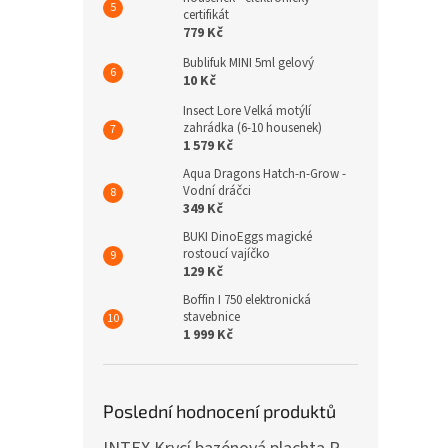
certifikát
779 Kč
Bublifuk MINI 5ml gelový
10 Kč
Insect Lore Velká motýlí
zahrádka (6-10 housenek)
1 579 Kč
Aqua Dragons Hatch-n-Grow -
Vodní dráčci
349 Kč
BUKI DinoEggs magické
rostoucí vajíčko
129 Kč
Boffin I 750 elektronická
stavebnice
1 999 Kč
Poslední hodnocení produktů