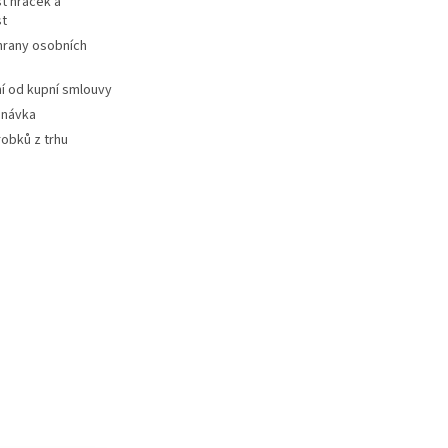
t hraček a
st
hrany osobních
 od kupní smlouvy
dnávka
robků z trhu