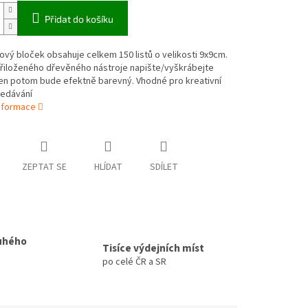
Přidat do košíku
ý bloček obsahuje celkem 150 listů o velikosti 9x9cm.
řiloženého dřevěného nástroje napište/vyškrábejte
ten potom bude efektně barevný. Vhodné pro kreativní
ředávání
informace
ZEPTAT SE
HLÍDAT
SDÍLET
uhého
Tisíce výdejních míst
po celé ČR a SR