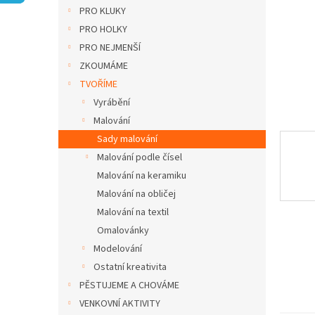
n
PRO KLUKY
e
PRO HOLKY
l
PRO NEJMENŠÍ
ZKOUMÁME
TVOŘÍME
Vyrábění
Malování
Sady malování
Malování podle čísel
Malování na keramiku
Malování na obličej
Malování na textil
Omalovánky
Modelování
Ostatní kreativita
PĚSTUJEME A CHOVÁME
VENKOVNÍ AKTIVITY