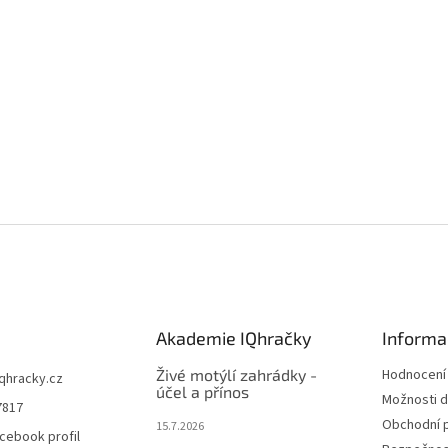
Akademie IQhračky
Informa
Živé motýlí zahrádky -
Hodnocení
iqhracky.cz
účel a přínos
Možnosti d
7817
Obchodní 
15.7.2026
cebook profil