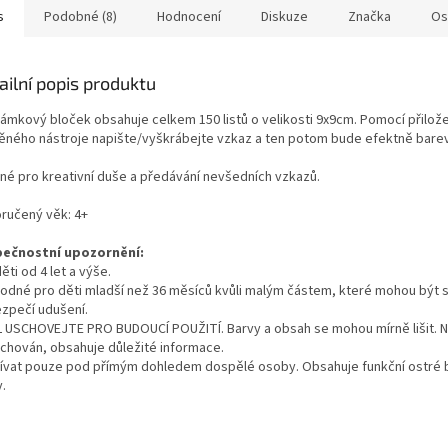
s
Podobné (8)
Hodnocení
Diskuze
Značka
Os
ailní popis produktu
ámkový bloček obsahuje celkem 150 listů o velikosti 9x9cm. Pomocí přilo
ěného nástroje napište/vyškrábejte vzkaz a ten potom bude efektně bare
né pro kreativní duše a předávání nevšedních vzkazů.
ručený věk: 4+
ečnostní upozornění:
ěti od 4 let a výše.
odné pro děti mladší než 36 měsíců kvůli malým částem, které mohou být s
zpečí udušení.
 USCHOVEJTE PRO BUDOUCÍ POUŽITÍ. Barvy a obsah se mohou mírně lišit. 
uchován, obsahuje důležité informace.
ívat pouze pod přímým dohledem dospělé osoby. Obsahuje funkční ostré 
.