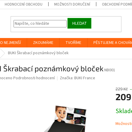
HODNOCENÍ OBCHODU
MOŽNOSTI DORUČENÍ
OBCHODNÍ PODMÍ
HLEDAT
O NEJMENŠÍ
ZKOUMÁME
TVOŘÍME
PĚSTUJEME A CHOVÁ
BUKI Škrabací poznámkový bloček
I Škrabací poznámkový bloček
NB001
né
noceno
Podrobnosti hodnocení
Značka:
BUKI France
ní
u
229 Kč
209
Měrná
Skla
cena:
ek.
Možnosti