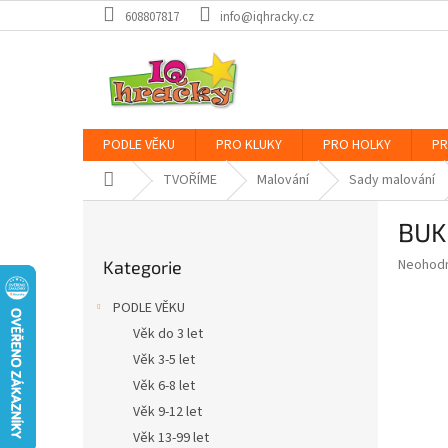
Přejít
608807817
info@iqhracky.cz
na
obsah
PODLE VĚKU
PRO KLUKY
PRO HOLKY
PR
Domů
TVOŘÍME
Malování
Sady malování
P
BUK
o
Přeskočit
s
Průměr
Neohod
Kategorie
kategorie
t
hodnoce
r
produkt
PODLE VĚKU
a
je
Věk do 3 let
0,0
n
z
Věk 3-5 let
n
5
í
Věk 6-8 let
hvězdič
p
Věk 9-12 let
a
Věk 13-99 let