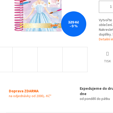
Vytvořte 
329 Kč
oblečení.
–9 %
Nakreslet
doplňky. 
Detailní 
TISK
Expedujeme do dr
Doprava ZDARMA
dne
na odjednávky od 2000,- Kč*
od pondělí do pátku