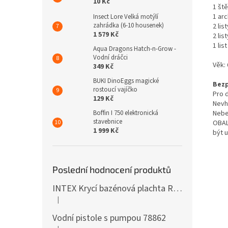
10 Kč
1 št
1 ar
Insect Lore Velká motýlí
zahrádka (6-10 housenek)
2 lis
1 579 Kč
2 lis
1 lis
Aqua Dragons Hatch-n-Grow -
Vodní dráčci
Věk: 
349 Kč
BUKI DinoEggs magické
Bezp
rostoucí vajíčko
Pro d
129 Kč
Nevh
Nebe
Boffin I 750 elektronická
stavebnice
OBAL
1 999 Kč
být 
Poslední hodnocení produktů
INTEX Krycí bazénová plachta Round 305cm 28030
|
Hodnocení produktu je 5 z 5 hvězdiček.
Vodní pistole s pumpou 78862