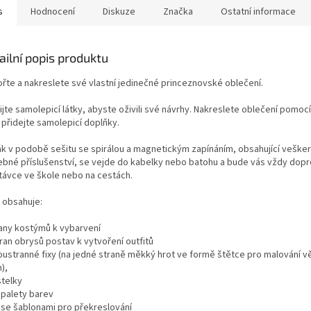
s
Hodnocení
Diskuze
Značka
Ostatní informace
ailní popis produktu
ořte a nakreslete své vlastní jedinečné princeznovské oblečení.
jte samolepicí látky, abyste oživili své návrhy. Nakreslete oblečení pomocí
 přidejte samolepicí doplňky.
ák v podobě sešitu se spirálou a magnetickým zapínáním, obsahující veške
ebné příslušenství, se vejde do kabelky nebo batohu a bude vás vždy dopr
távce ve škole nebo na cestách.
 obsahuje:
rany kostýmů k vybarvení
ran obrysů postav k vytvoření outfitů
oustranné fixy (na jedné straně měkký hrot ve formě štětce pro malování v
),
stelky
t palety barev
t se šablonami pro překreslování