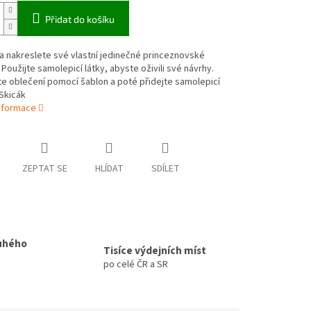
Přidat do košíku
a nakreslete své vlastní jedinečné princeznovské
 Použijte samolepicí látky, abyste oživili své návrhy.
e oblečení pomocí šablon a poté přidejte samolepicí
Skicák
informace
ZEPTAT SE
HLÍDAT
SDÍLET
uhého
Tisíce výdejních míst
po celé ČR a SR