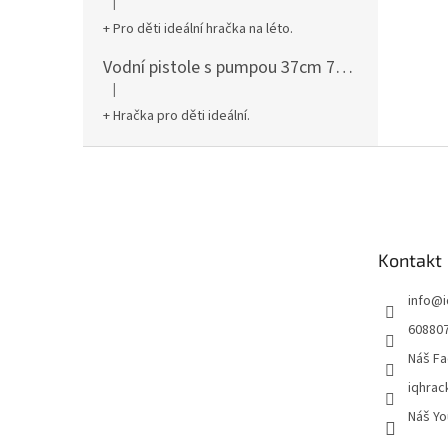
|
Hodnocení produktu je 5 z 5 hvězdiček.
+ Pro děti ideální hračka na léto.
Vodní pistole s pumpou 37cm 78961
|
Hodnocení produktu je 5 z 5 hvězdiček.
+ Hračka pro děti ideální.
Z
á
p
a
t
Kontakt
í
info
@
60880
Náš Fa
iqhrac
Náš Yo