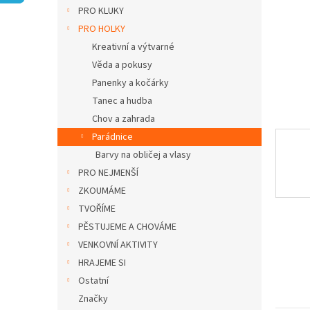
n
PRO KLUKY
e
PRO HOLKY
l
Kreativní a výtvarné
Věda a pokusy
Panenky a kočárky
Tanec a hudba
Chov a zahrada
Parádnice
Barvy na obličej a vlasy
PRO NEJMENŠÍ
ZKOUMÁME
TVOŘÍME
PĚSTUJEME A CHOVÁME
VENKOVNÍ AKTIVITY
HRAJEME SI
Ostatní
Značky