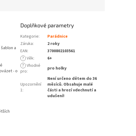
Doplňkové parametry
Kategorie
:
Parádnice
Záruka
:
2 roky
 šablon a
EAN
:
3700802103561
?
Věk
:
6+
ré
?
Vhodné
pro holky
ovázet - o
pro
:
Není určeno dětem do 36
Upozornění
měsíců. Obsahuje malé
1
:
části a hrozí vdechnutí a
udušení!
ětších