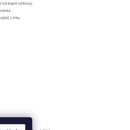
 od kupní smlouvy
dnávka
robků z trhu