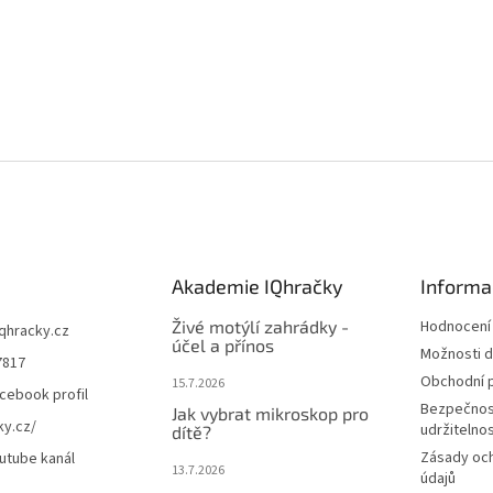
Akademie IQhračky
Informa
Živé motýlí zahrádky -
Hodnocení
iqhracky.cz
účel a přínos
Možnosti d
7817
Obchodní 
15.7.2026
cebook profil
Bezpečnos
Jak vybrat mikroskop pro
ky.cz/
udržitelno
dítě?
Zásady oc
utube kanál
13.7.2026
údajů