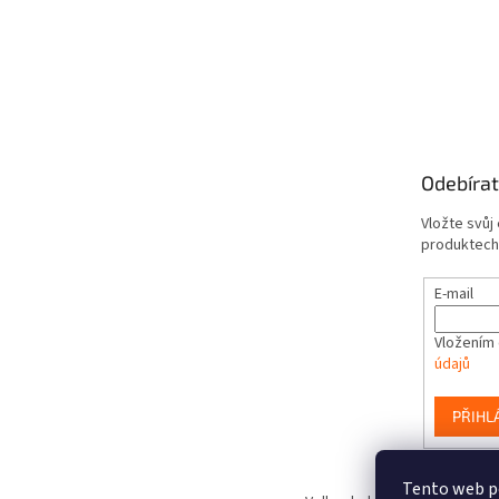
Odebírat
Vložte svůj
produktech
E-mail
Vložením 
údajů
PŘIHL
Tento web po