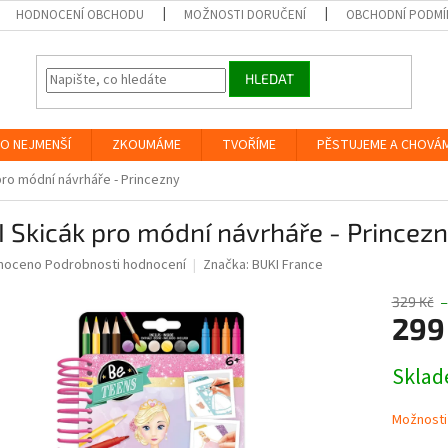
HODNOCENÍ OBCHODU
MOŽNOSTI DORUČENÍ
OBCHODNÍ PODMÍ
HLEDAT
O NEJMENŠÍ
ZKOUMÁME
TVOŘÍME
PĚSTUJEME A CHOVÁ
pro módní návrháře - Princezny
 Skicák pro módní návrháře - Princez
né
noceno
Podrobnosti hodnocení
Značka:
BUKI France
ní
u
329 Kč
–
299
Měrná
Skla
cena:
ek.
Možnosti