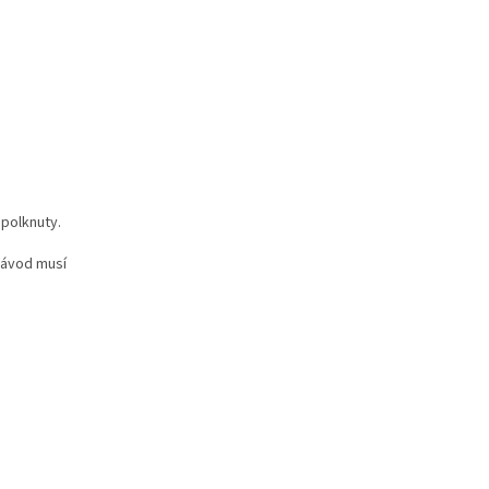
polknuty.
Návod musí