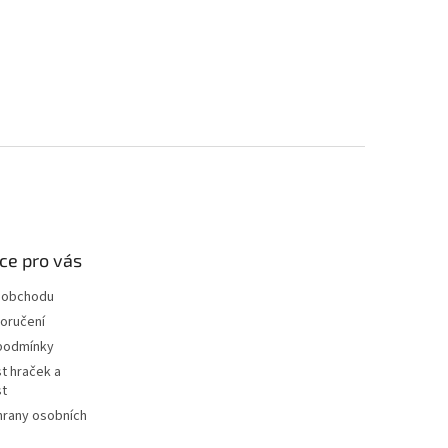
ce pro vás
 obchodu
oručení
podmínky
t hraček a
st
hrany osobních