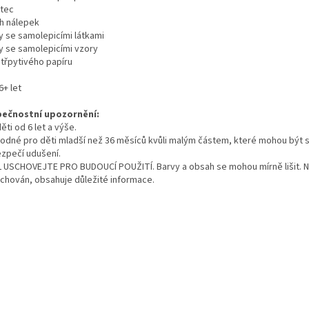
ětec
ch nálepek
ty se samolepicími látkami
ty se samolepicími vzory
t třpytivého papíru
6+ let
ečnostní upozornění:
ěti od 6 let a výše.
odné pro děti mladší než 36 měsíců kvůli malým částem, které mohou být s
zpečí udušení.
 USCHOVEJTE PRO BUDOUCÍ POUŽITÍ. Barvy a obsah se mohou mírně lišit. 
uchován, obsahuje důležité informace.