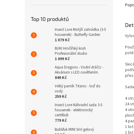
Popi
Top 10 produktů
Det
Insect Lore Motýlí zahrádka (3-5
housenek) - Butterfly Garden
Vytv
1 079 Kč
Použi
BUKI Hrnčířský kruh
poté
Profesionální studio
1 099 Kč
Skic
Aqua Dragons - Vodní dráčci -
potř
Akvárium s LED osvětlením
přes
849 Kč
Velký parník Titanic - loď do
Sada
vody
259 Kč
4 st
24 st
Insect Lore Náhradní sada 3-5
4 ob
housenek - elektronický
ploch
certifikát
779 Kč
4 pa
1 lis
Bublifuk MINI 5ml gelový
1 lis