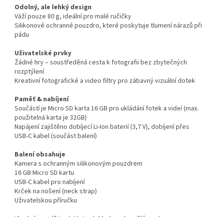
Odolný, ale lehký design
Váží pouze 80 g, ideální pro malé ručičky
Silikonové ochranné pouzdro, které poskytuje tlumení nárazů při
pádu
Uživatelské prvky
Žádné hry – soustředěná cesta k fotografii bez zbytečných
rozptýlení
Kreativní fotografické a video filtry pro zábavný vizuální dotek
Paměť & nabíjení
Součástí je Micro SD karta 16 GB pro ukládání fotek a videí (max.
použitelná karta je 32GB)
Napájení zajištěno dobíjecí Li-Ion baterií (3,7 V), dobíjení přes
USB-C kabel (součást balení)
Balení obsahuje
Kamera s ochranným silikonovým pouzdrem
16 GB Micro SD kartu
USB-C kabel pro nabíjení
Krček na nošení (neck strap)
Uživatelskou příručku