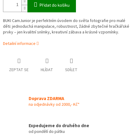
Přidat do košíku
BUKI CamJunior je perfektním úvodem do světa fotografie pro malé
děti: jednoduchá manipulace, robustnost, žádné zbytečné hračkářské
prvky – jen kvalitní snímky, kreativní zábava a krásné vzpomínky.
Detailní informace
ZEPTAT SE
HLÍDAT
SDÍLET
Doprava ZDARMA
na odjednávky od 2000,- Kč*
Expedujeme do druhého dne
od pondělí do pátku