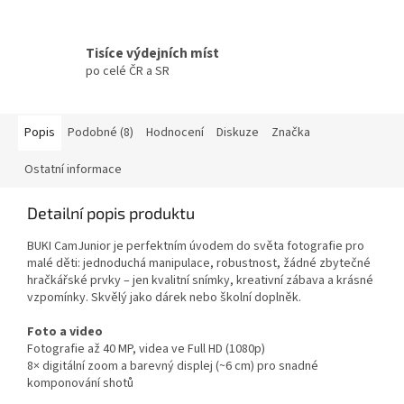
Tisíce výdejních míst
po celé ČR a SR
Popis
Podobné (8)
Hodnocení
Diskuze
Značka
Ostatní informace
Detailní popis produktu
BUKI CamJunior je perfektním úvodem do světa fotografie pro
malé děti: jednoduchá manipulace, robustnost, žádné zbytečné
hračkářské prvky – jen kvalitní snímky, kreativní zábava a krásné
vzpomínky. Skvělý jako dárek nebo školní doplněk.
Foto a video
Fotografie až 40 MP, videa ve Full HD (1080p)
8× digitální zoom a barevný displej (~6 cm) pro snadné
komponování shotů