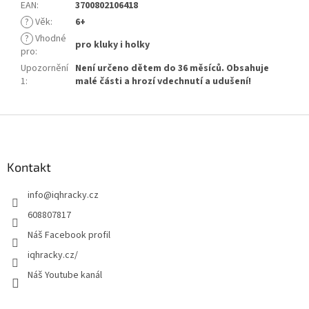
EAN
:
3700802106418
?
Věk
:
6+
?
Vhodné
pro kluky i holky
pro
:
Upozornění
Není určeno dětem do 36 měsíců. Obsahuje
1
:
malé části a hrozí vdechnutí a udušení!
Z
á
p
a
Kontakt
t
info
@
iqhracky.cz
í
608807817
Náš Facebook profil
iqhracky.cz/
Náš Youtube kanál