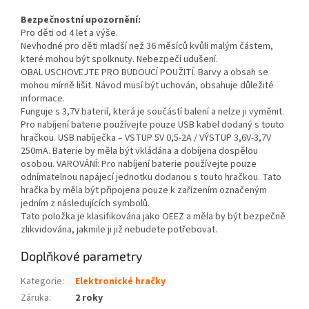
Bezpečnostní upozornění:
Pro děti od 4 let a výše.
Nevhodné pro děti mladší než 36 měsíců kvůli malým částem,
které mohou být spolknuty. Nebezpečí udušení.
OBAL USCHOVEJTE PRO BUDOUCÍ POUŽITÍ. Barvy a obsah se
mohou mírně lišit. Návod musí být uchován, obsahuje důležité
informace.
Funguje s 3,7V baterií, která je součástí balení a nelze ji vyměnit.
Pro nabíjení baterie používejte pouze USB kabel dodaný s touto
hračkou. USB nabíječka – VSTUP 5V 0,5-2A / VÝSTUP 3,6V-3,7V
250mA. Baterie by měla být vkládána a dobíjena dospělou
osobou. VAROVÁNÍ: Pro nabíjení baterie používejte pouze
odnímatelnou napájecí jednotku dodanou s touto hračkou. Tato
hračka by měla být připojena pouze k zařízením označeným
jedním z následujících symbolů.
Tato položka je klasifikována jako OEEZ a měla by být bezpečně
zlikvidována, jakmile ji již nebudete potřebovat.
Doplňkové parametry
Kategorie
:
Elektronické hračky
Záruka
:
2 roky