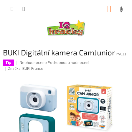
Přejít
NÁKUP
na
obsah
KOŠÍK
BUKI Digitální kamera CamJunior
PV011
Průměrné
Neohodnoceno
Podrobnosti hodnocení
Tip
hodnocení
Značka:
BUKI France
produktu
je
0,0
z
5
hvězdiček.