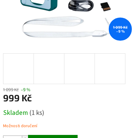
1 099 Kč
–9 %
1 099 Kč
–9 %
999 Kč
Měrná
Skladem
(1 ks)
cena:
Možnosti doručení