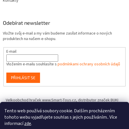
Kontakty
Odebírat newsletter
Vložte svůj e-mail a my vám budeme zasílat informace o nových
produktech na našem e-shopu.
E-mail
Vložením e-mailu souhlasíte s
podmínkami ochrany osobních údajů
PŘIHLÁSIT SE
Velkoobchod hraček www.Smart-Toys.cz, distributor značek BUKI
France, Brainstorm Toys, Insect Lore, World Alive, T.A.O.S. a dalších
Tento web používá soubory cookie. Dalším procházením
tohoto webu vyjadřujete souhlas s jejich používáním.. Více
informací
zde
.