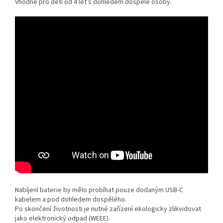
Vhodné pro děti od 4 let s dohledem dospělé osoby.
Nabíjení baterie by mělo probíhat pouze dodaným USB-C
kabelem a pod dohledem dospělého.
Po skončení životnosti je nutné zařízení ekologicky zlikvidovat
jako elektronický odpad (WEEE).