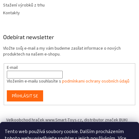
Stažení výrobků z trhu
Kontakty
Odebírat newsletter
Vložte svůj e-mail a my vám budeme zasílat informace o nových
produktech na našem e-shopu.
E-mail
Vložením e-mailu souhlasíte s
podmínkami ochrany osobních údajů
PŘIHLÁSIT SE
Velkoobchod hraček www.Smart-Toys.cz, distributor značek BUKI
France, Brainstorm Toys, Insect Lore, World Alive, T.A.O.S. a dalších
Tento web používá soubory cookie. Dalším procházením
tohoto webu vyjadřujete souhlas s jejich používáním.. Více