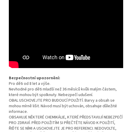
Bezpečnostní upozornění:
Pro děti od 8 let a výše.
Nevhodné pro děti mladší než 36 měsíců kvůli malým částem,
které mohou být spolknuty. Nebezpečí udušení.
OBAL USCHOVEJTE PRO BUDOUCÍ POUŽITÍ. Barvy a obsah se
mohou mírně lišit. Návod musí být uchován, obsahuje důležité
informace.
OBSAHUJE NĚKTERÉ CHEMIKÁLIE, KTERÉ PŘEDSTAVUJÍ NEBEZPEČÍ
PRO ZDRAVÍ. PŘED POUŽITÍM SI PŘEČTĚTE NÁVOD K POUŽITÍ,
ŘIĎTE SE NÍMI A USCHOVEJTE JE PRO REFERENCI. NEDOVOLTE,