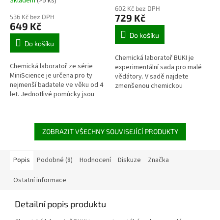
Skladem
(>5 ks)
hodnocení
602 Kč bez DPH
produktu
729 Kč
536 Kč bez DPH
je
649 Kč
5,0
Do košíku
z
Do košíku
5
Chemická laboratoř BUKI je
hvězdiček.
Chemická laboratoř ze série
experimentální sada pro malé
MiniScience je určena pro ty
vědátory. V sadě najdete
nejmenší badatele ve věku od 4
zmenšenou chemickou
let. Jednotlivé pomůcky jsou
lamoratoř a vše co k ní patří...
dostatečně velké a jednoduché
stojan na zkumavky, kádinky,
k použití. Součástí laboratoře...
zkumavky a...
ZOBRAZIT VŠECHNY SOUVISEJÍCÍ PRODUKTY
Popis
Podobné (8)
Hodnocení
Diskuze
Značka
Ostatní informace
Detailní popis produktu