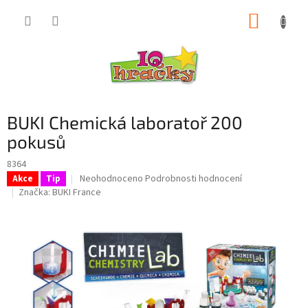
Přejít
NÁKUP
na
obsah
KOŠÍK
BUKI Chemická laboratoř 200
pokusů
8364
Průměrné
Neohodnoceno
Podrobnosti hodnocení
Akce
Tip
hodnocení
Značka:
BUKI France
produktu
je
0,0
z
5
hvězdiček.