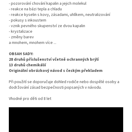
- pozorování chování kapalin a jejich molekul
- reakce na bázi tepla a chladu
- reakce kyselin s kovy, zásadami, uhlíkem, neutralizování
- pokusy s inkoustem
- vznik pevného skupenství ze dvou kapalin
- krystalizace
- změny barev
a mnohem, mnohem více ...
OBSAH SADY:
28 druhů příslušenství včetně ochranných brýlí
13 druhů chemikálií
Originální obrázkový návod s českým překladem
Při použití se doporučuje dohled rodiče nebo dospělé osoby a
dodržování zásad bezpečnosti popsaných v návodu.
Vhodné pro děti od 8 let