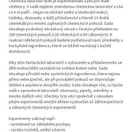
Chemická laboratoř BUKI je experimentální sada pro malé
vědátory. V sadě najdete zmenšenou chemickou lamoratoř a vše
co k ní patří... stojan na míchání směsí a sledování reakcí,
kádinky, zkumavky a další příslušenství a hlavně 13 druhů
chemikálií pro mnoho zajímavých chemických pokusů. Sada
obsahuje podrobný obrázkový návod s českým překladem na
200 chemických pokusů (120 vědeckých a 80 zábavných). K
realizaci některých pokusů budete potřebovat navíc předměty a
kuchyňské ingredience, které se běžně nacházejí v každé
domácnosti.
Díky této fantastické laboratoři s vybavením a příslušenstvím se
děti mohou blíže seznámit se světem kolem sebe. Sada
obsahuje přírodní nebo syntetických ingredience, ktere nejsou
přímo nebezpečné, ale při provádění pokusů se doporučuje
dohled a asistence dospělé osoby. Sada obsahuje vše, co byste
našli v opravdové laboratoři: zkumavky, pipety, odměrky a
mnoho dalších věcí. Všechny tyto věci společně s návodem
plným experimentů umožní dětem vyzkoušet až 200 bezpečných
a zábavných chemických experimentů.
Experimenty zahrnují např.:
- seznámení se základními postupy
- výrobu roztoků, směsí a barviv