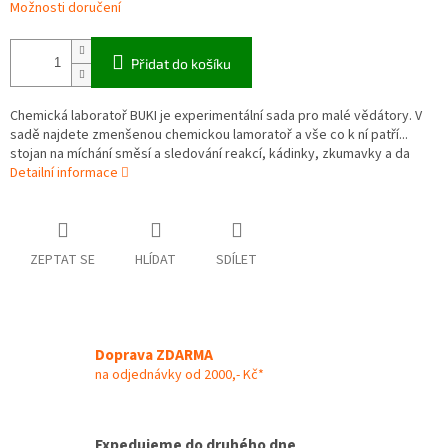
Možnosti doručení
Přidat do košíku
Chemická laboratoř BUKI je experimentální sada pro malé vědátory. V
sadě najdete zmenšenou chemickou lamoratoř a vše co k ní patří...
stojan na míchání směsí a sledování reakcí, kádinky, zkumavky a da
Detailní informace
ZEPTAT SE
HLÍDAT
SDÍLET
Doprava ZDARMA
na odjednávky od 2000,- Kč*
Expedujeme do druhého dne