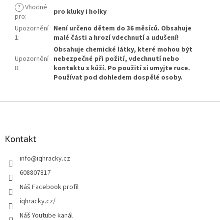
?
Vhodné
pro kluky i holky
pro
:
Upozornění
Není určeno dětem do 36 měsíců. Obsahuje
1
:
malé části a hrozí vdechnutí a udušení!
Obsahuje chemické látky, které mohou být
Upozornění
nebezpečné při požití, vdechnutí nebo
8
:
kontaktu s kůží. Po použití si umyjte ruce.
Používat pod dohledem dospělé osoby.
Z
á
p
a
Kontakt
t
info
@
iqhracky.cz
í
608807817
Náš Facebook profil
iqhracky.cz/
Náš Youtube kanál