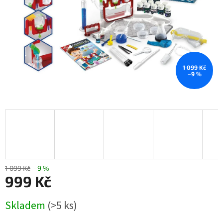
1 099 Kč
–9 %
1 099 Kč
–9 %
999 Kč
Měrná
Skladem
(>5 ks)
cena: