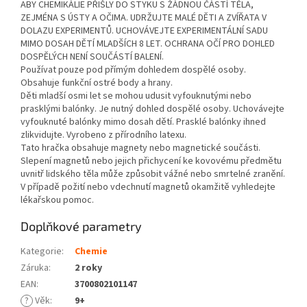
ABY CHEMIKÁLIE PŘIŠLY DO STYKU S ŽÁDNOU ČÁSTÍ TĚLA,
ZEJMÉNA S ÚSTY A OČIMA. UDRŽUJTE MALÉ DĚTI A ZVÍŘATA V
DOLAZU EXPERIMENTŮ. UCHOVÁVEJTE EXPERIMENTÁLNÍ SADU
MIMO DOSAH DĚTÍ MLADŠÍCH 8 LET. OCHRANA OČÍ PRO DOHLED
DOSPĚLÝCH NENÍ SOUČÁSTÍ BALENÍ.
Používat pouze pod přímým dohledem dospělé osoby.
Obsahuje funkční ostré body a hrany.
Děti mladší osmi let se mohou udusit vyfouknutými nebo
prasklými balónky. Je nutný dohled dospělé osoby. Uchovávejte
vyfouknuté balónky mimo dosah dětí. Prasklé balónky ihned
zlikvidujte. Vyrobeno z přírodního latexu.
Tato hračka obsahuje magnety nebo magnetické součásti.
Slepení magnetů nebo jejich přichycení ke kovovému předmětu
uvnitř lidského těla může způsobit vážné nebo smrtelné zranění.
V případě požití nebo vdechnutí magnetů okamžitě vyhledejte
lékařskou pomoc.
Doplňkové parametry
Kategorie
:
Chemie
Záruka
:
2 roky
EAN
:
3700802101147
?
Věk
:
9+