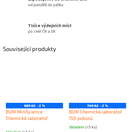
od pondělí do pátku
Tisíce výdejních míst
po celé ČR a SR
Související produkty
669 Kč
–2 %
749 Kč
–2 %
BUKI MiniScience
BUKI Chemická laboratoř
Chemická laboratoř
150 pokusů
Skladem
(>5 ks)
Průměrné