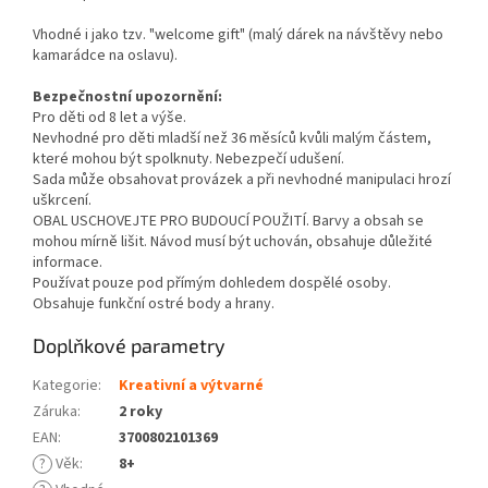
Vhodné i jako tzv. "welcome gift" (malý dárek na návštěvy nebo
kamarádce na oslavu).
Bezpečnostní upozornění:
Pro děti od 8 let a výše.
Nevhodné pro děti mladší než 36 měsíců kvůli malým částem,
které mohou být spolknuty. Nebezpečí udušení.
Sada může obsahovat provázek a při nevhodné manipulaci hrozí
uškrcení.
OBAL USCHOVEJTE PRO BUDOUCÍ POUŽITÍ. Barvy a obsah se
mohou mírně lišit. Návod musí být uchován, obsahuje důležité
informace.
Používat pouze pod přímým dohledem dospělé osoby.
Obsahuje funkční ostré body a hrany.
Doplňkové parametry
Kategorie
:
Kreativní a výtvarné
Záruka
:
2 roky
EAN
:
3700802101369
?
Věk
:
8+