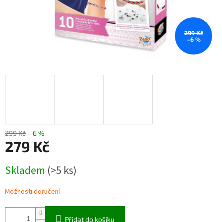
299 Kč
–6 %
299 Kč
–6 %
279 Kč
Měrná
Skladem
(>5 ks)
cena:
Možnosti doručení
Přidat do košíku