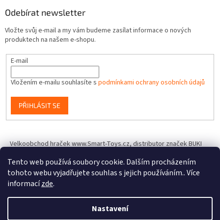
Odebírat newsletter
Vložte svůj e-mail a my vám budeme zasílat informace o nových
produktech na našem e-shopu.
E-mail
Vložením e-mailu souhlasíte s
podmínkami ochrany osobních údajů
PŘIHLÁSIT SE
Velkoobchod hraček www.Smart-Toys.cz, distributor značek BUKI
France, Brainstorm Toys, Insect Lore, World Alive, T.A.O.S. a dalších
Tento web používá soubory cookie. Dalším procházením
tohoto webu vyjadřujete souhlas s jejich používáním.. Více
informací
zde
.
Vytvořil Shoptet
Nastavení