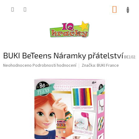
Přejít
NÁKUP
na
obsah
KOŠÍK
BUKI BeTeens Náramky přátelství
BE102
Průměrné
Neohodnoceno
Podrobnosti hodnocení
Značka:
BUKI France
hodnocení
produktu
je
0,0
z
5
hvězdiček.