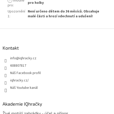
?
Vhodné
pro holky
pro
:
Upozornění
Není určeno dětem do 36 měsíců. Obsahuje
1
:
malé části a hrozí vdechnutí a udušení!
Z
á
p
a
Kontakt
t
info
@
iqhracky.cz
í
608807817
Náš Facebook profil
iqhracky.cz/
Náš Youtube kanál
Akademie IQhračky
Živé motýlí zahrádky - účel a přínos