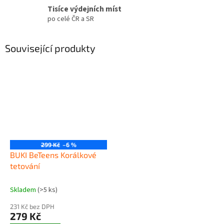
Tisíce výdejních míst
po celé ČR a SR
Související produkty
299 Kč
–6 %
BUKI BeTeens Korálkové
tetování
Skladem
(>5 ks)
231 Kč bez DPH
279 Kč