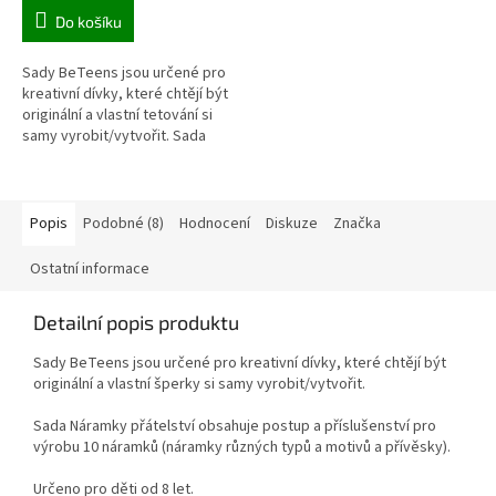
Do košíku
Sady BeTeens jsou určené pro
kreativní dívky, které chtějí být
originální a vlastní tetování si
samy vyrobit/vytvořit. Sada
Korálkové tetování obsahuje
postup a příslušenství...
Popis
Podobné (8)
Hodnocení
Diskuze
Značka
Ostatní informace
Detailní popis produktu
Sady BeTeens jsou určené pro kreativní dívky, které chtějí být
originální a vlastní šperky si samy vyrobit/vytvořit.
Sada Náramky přátelství obsahuje postup a příslušenství pro
výrobu 10 náramků (náramky různých typů a motivů a přívěsky).
Určeno pro děti od 8 let.