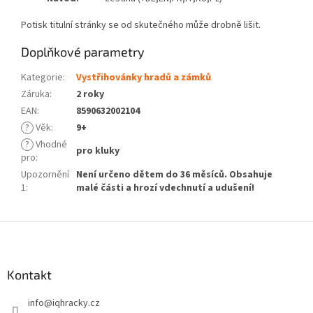
Potisk titulní stránky se od skutečného může drobně lišit.
Doplňkové parametry
Kategorie
:
Vystřihovánky hradů a zámků
Záruka
:
2 roky
EAN
:
8590632002104
?
Věk
:
9+
?
Vhodné
pro kluky
pro
:
Upozornění
Není určeno dětem do 36 měsíců. Obsahuje
1
:
malé části a hrozí vdechnutí a udušení!
Z
á
p
a
Kontakt
t
info
@
iqhracky.cz
í