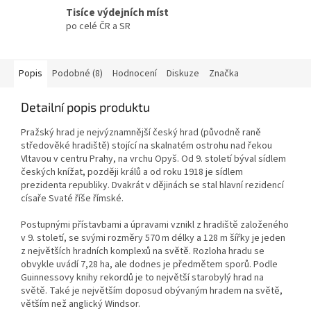
Tisíce výdejních míst
po celé ČR a SR
Popis
Podobné (8)
Hodnocení
Diskuze
Značka
Detailní popis produktu
Pražský hrad je nejvýznamnější český hrad (původně raně
středověké hradiště) stojící na skalnatém ostrohu nad řekou
Vltavou v centru Prahy, na vrchu Opyš. Od 9. století býval sídlem
českých knížat, později králů a od roku 1918 je sídlem
prezidenta republiky. Dvakrát v dějinách se stal hlavní rezidencí
císaře Svaté říše římské.
Postupnými přístavbami a úpravami vznikl z hradiště založeného
v 9. století, se svými rozměry 570 m délky a 128 m šířky je jeden
z největších hradních komplexů na světě. Rozloha hradu se
obvykle uvádí 7,28 ha, ale dodnes je předmětem sporů. Podle
Guinnessovy knihy rekordů je to největší starobylý hrad na
světě. Také je největším doposud obývaným hradem na světě,
větším než anglický Windsor.