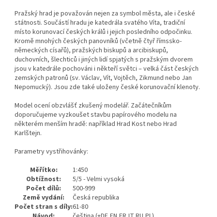
Pražský hrad je považován nejen za symbol města, ale i české
státnosti. Součástí hradu je katedrála svatého Víta, tradiční
místo korunovací českých králů i jejich posledního odpočinku.
Kromě mnohých českých panovníků (včetně čtyř římssko-
německých císařů), pražských biskupů a arcibiskupů,
duchovních, šlechticů i jiných lidí spjatých s pražským dvorem
jsou v katedrále pochováni i někteří světci – velká část českých
zemských patronů (sv. Václav, Vít, Vojtěch, Zikmund nebo Jan
Nepomucký). Jsou zde také uloženy české korunovační klenoty.
Model ocení obzvlášť zkušený modelář. Začátečníkům
doporučujeme vyzkoušet stavbu papírového modelu na
některém menším hradě: například Hrad Kost nebo Hrad
Karlštejn.
Parametry vystřihovánky:
Měřítko:
1:450
Obtížnost:
5/5 - Velmi vysoká
Počet dílů:
500-999
Země vydání:
Česká republika
Počet stran s díly:
61-80
Návod:
čeština (+DE,EN,FR,IT,RU,PL)