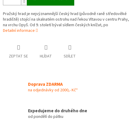
Pražský hrad je nejvýznamnější český hrad (původně raně středověké
hradiště) stojící na skalnatém ostrohu nad řekou Vltavou v centru Prahy,
na vrchu Opyš. Od 9. století býval sídlem českých knížat, po
Detailní informace
ZEPTAT SE
HLÍDAT
SDÍLET
Doprava ZDARMA
na odjednávky od 2000,- Kč*
Expedujeme do druhého dne
od pondělí do pátku