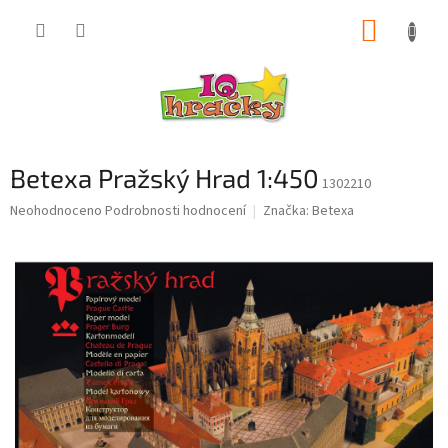
Přejít
NÁKUP
na
obsah
KOŠÍK
Betexa Pražský Hrad 1:450
1302210
Průměrné
Neohodnoceno
Podrobnosti hodnocení
Značka:
Betexa
hodnocení
produktu
je
0,0
z
5
hvězdiček.