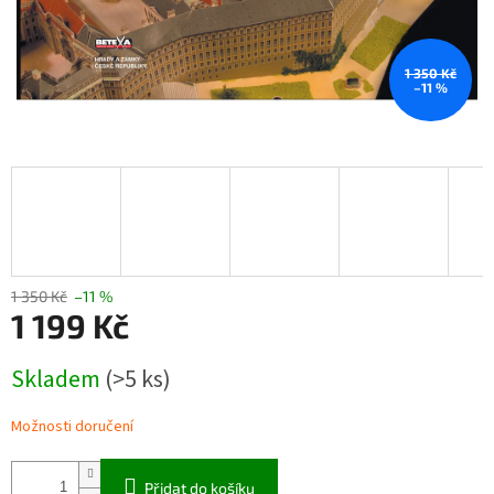
1 350 Kč
–11 %
1 350 Kč
–11 %
1 199 Kč
Měrná
Skladem
(>5 ks)
cena:
Možnosti doručení
Přidat do košíku