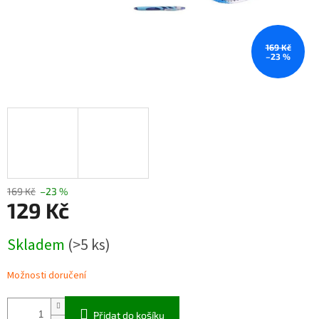
169 Kč
–23 %
169 Kč
–23 %
129 Kč
Měrná
Skladem
(>5 ks)
cena:
Možnosti doručení
Přidat do košíku