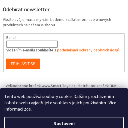
Odebírat newsletter
Vložte svůj e-mail a my vám budeme zasílat informace o nových
produktech na našem e-shopu.
E-mail
Vložením e-mailu souhlasíte s
podmínkami ochrany osobních údajů
PŘIHLÁSIT SE
Velkoobchod hraček www.Smart-Toys.cz, distributor značek BUKI
France, Brainstorm Toys, Insect Lore, World Alive, T.A.O.S. a dalších
Tento web používá soubory cookie. Dalším procházením
tohoto webu vyjadřujete souhlas s jejich používáním.. Více
informací
zde
.
Vytvořil Shoptet
Nastavení