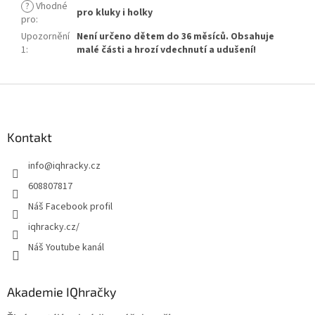
?
Vhodné
pro kluky i holky
pro
:
Upozornění
Není určeno dětem do 36 měsíců. Obsahuje
1
:
malé části a hrozí vdechnutí a udušení!
Z
á
p
a
Kontakt
t
info
@
iqhracky.cz
í
608807817
Náš Facebook profil
iqhracky.cz/
Náš Youtube kanál
Akademie IQhračky