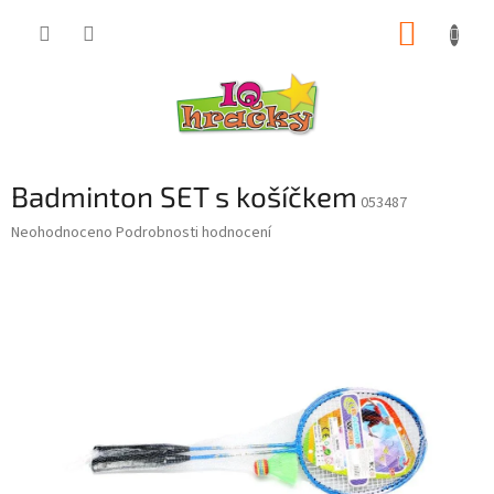
Přejít
NÁKUP
na
obsah
KOŠÍK
Badminton SET s košíčkem
053487
Průměrné
Neohodnoceno
Podrobnosti hodnocení
hodnocení
produktu
je
0,0
z
5
hvězdiček.