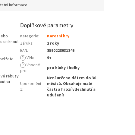
tatní informace
Doplňkové parametry
(nebo
Kategorie
:
Karetní hry
tu uniknout
Záruka
:
2 roky
EAN
:
8590228031846
?
Věk
:
9+
 selžete
?
Vhodné
pro kluky i holky
pro
:
ové rébusy.
Není určeno dětem do 36
 budou
Upozornění
měsíců. Obsahuje malé
1
:
části a hrozí vdechnutí a
udušení!