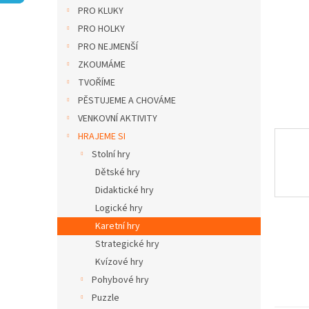
n
PRO KLUKY
e
PRO HOLKY
l
PRO NEJMENŠÍ
ZKOUMÁME
TVOŘÍME
PĚSTUJEME A CHOVÁME
VENKOVNÍ AKTIVITY
HRAJEME SI
Stolní hry
Dětské hry
Didaktické hry
Logické hry
Karetní hry
Strategické hry
Kvízové hry
Pohybové hry
Puzzle