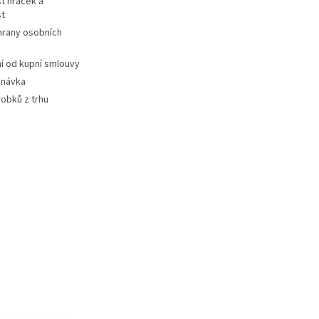
t hraček a
st
hrany osobních
 od kupní smlouvy
dnávka
robků z trhu