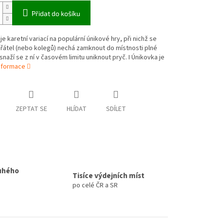
Přidat do košíku
je karetní variací na populární únikové hry, při nichž se
řátel (nebo kolegů) nechá zamknout do místnosti plné
snaží se z ní v časovém limitu uniknout pryč. I Únikovka je
informace
ZEPTAT SE
HLÍDAT
SDÍLET
uhého
Tisíce výdejních míst
po celé ČR a SR