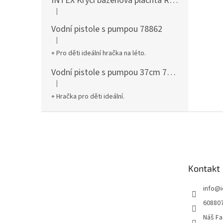
INTEX Krycí bazénová plachta Round 305cm 28030
|
Hodnocení produktu je 5 z 5 hvězdiček.
Vodní pistole s pumpou 78862
|
Hodnocení produktu je 5 z 5 hvězdiček.
+ Pro děti ideální hračka na léto.
Vodní pistole s pumpou 37cm 78961
|
Hodnocení produktu je 5 z 5 hvězdiček.
+ Hračka pro děti ideální.
Z
á
p
a
t
Kontakt
í
info
@
60880
Náš Fa