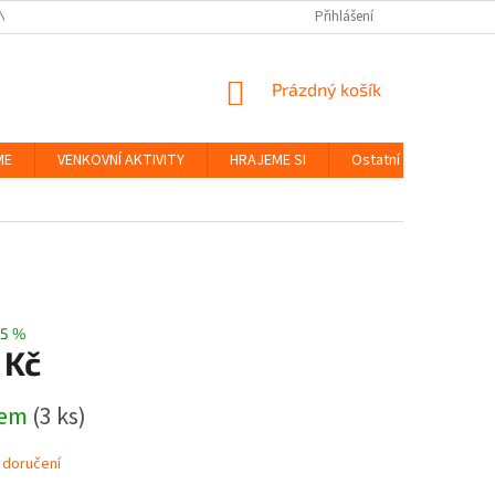
NKY
BEZPEČNOST HRAČEK A UDRŽITELNOST
Přihlášení
ZÁSADY OCHRANY OS
NÁKUPNÍ
Prázdný košík
KOŠÍK
ME
VENKOVNÍ AKTIVITY
HRAJEME SI
Ostatní
Značky
5 %
 Kč
dem
(3 ks)
 doručení