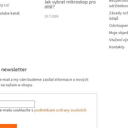
Bezpečnos
Jak vybrat mikroskop pro
ky.cz/
udržitelno
dítě?
Zásady oc
utube kanál
13.7.2026
údajů
Odstoupení
Moje obje
Stažení vý
Kontakty
 newsletter
 e-mail a my vám budeme zasílat informace o nových
 na našem e-shopu.
e-mailu souhlasíte s
podmínkami ochrany osobních