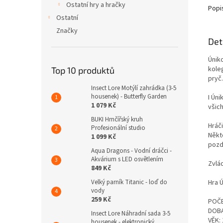
Ostatní hry a hračky
Popi
Ostatní
Značky
Det
Úniko
kole
Top 10 produktů
pryč.
Insect Lore Motýlí zahrádka (3-5
housenek) - Butterfly Garden
I Úni
1 079 Kč
všich
BUKI Hrnčířský kruh
Hráči
Profesionální studio
Někt
1 099 Kč
pozdě
Aqua Dragons - Vodní dráčci -
Akvárium s LED osvětlením
Zvlád
849 Kč
Hra 
Velký parník Titanic - loď do
vody
259 Kč
POČE
DOBA
Insect Lore Náhradní sada 3-5
VĚK:
housenek - elektronický