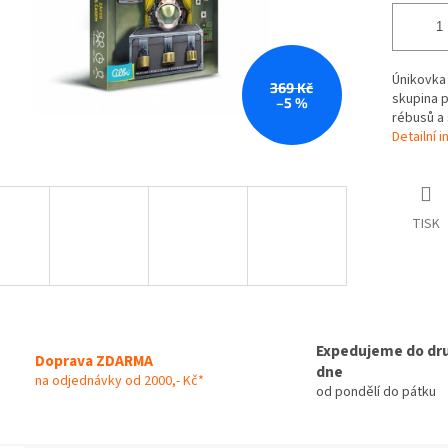
Únikovka 
369 Kč
skupina p
–5 %
rébusů a 
Detailní 
TISK
Expedujeme do dr
Doprava ZDARMA
dne
na odjednávky od 2000,- Kč*
od pondělí do pátku