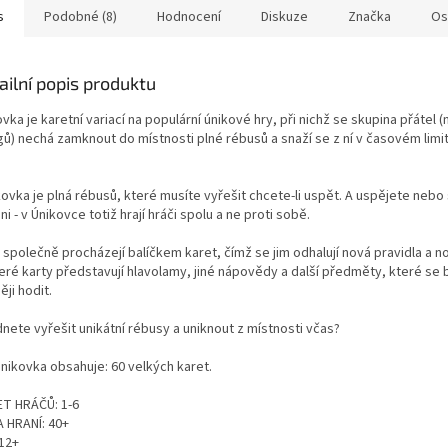
s
Podobné (8)
Hodnocení
Diskuze
Značka
Os
ailní popis produktu
vka je karetní variací na populární únikové hry, při nichž se skupina přátel 
gů) nechá zamknout do místnosti plné rébusů a snaží se z ní v časovém limi
kovka je plná rébusů, které musíte vyřešit chcete-li uspět. A uspějete nebo
ni - v Únikovce totiž hrají hráči spolu a ne proti sobě.
 společně procházejí balíčkem karet, čímž se jim odhalují nová pravidla a n
eré karty představují hlavolamy, jiné nápovědy a další předměty, které se
ji hodit.
nete vyřešit unikátní rébusy a uniknout z místnosti včas?
Únikovka obsahuje: 60 velkých karet.
T HRÁČŮ: 1-6
 HRANÍ: 40+
 12+