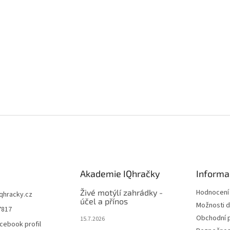
Akademie IQhračky
Informa
Živé motýlí zahrádky -
Hodnocení
iqhracky.cz
účel a přínos
Možnosti d
7817
Obchodní 
15.7.2026
cebook profil