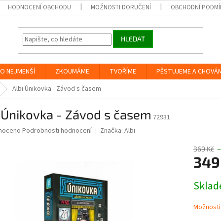
HODNOCENÍ OBCHODU
MOŽNOSTI DORUČENÍ
OBCHODNÍ PODMÍ
HLEDAT
O NEJMENŠÍ
ZKOUMÁME
TVOŘÍME
PĚSTUJEME A CHOVÁ
Albi Únikovka - Závod s časem
 Únikovka - Závod s časem
72931
né
noceno
Podrobnosti hodnocení
Značka:
Albi
ní
u
369 Kč
–
349
Měrná
Skla
cena:
ek.
Možnosti