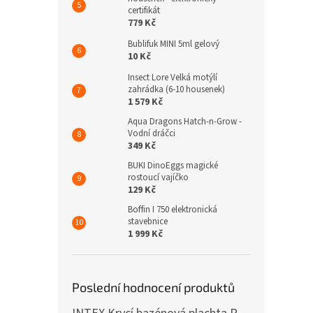
certifikát
779 Kč
Bublifuk MINI 5ml gelový
10 Kč
Insect Lore Velká motýlí
zahrádka (6-10 housenek)
1 579 Kč
Aqua Dragons Hatch-n-Grow -
Vodní dráčci
349 Kč
BUKI DinoEggs magické
rostoucí vajíčko
129 Kč
Boffin I 750 elektronická
stavebnice
1 999 Kč
Poslední hodnocení produktů