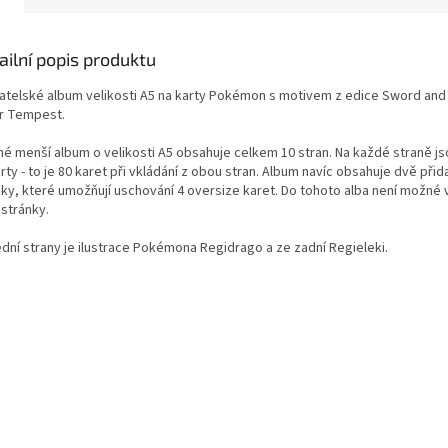
ailní popis produktu
atelské album velikosti A5 na karty Pokémon s motivem z edice Sword and 
er Tempest.
né menší album o velikosti A5 obsahuje celkem 10 stran. Na každé straně js
rty - to je 80 karet při vkládání z obou stran. Album navíc obsahuje dvě při
nky, které umožňují uschování 4 oversize karet. Do tohoto alba není možné 
 stránky.
ední strany je ilustrace Pokémona Regidrago a ze zadní Regieleki.