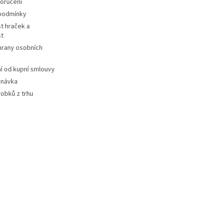
oručení
podmínky
t hraček a
st
hrany osobních
 od kupní smlouvy
dnávka
robků z trhu