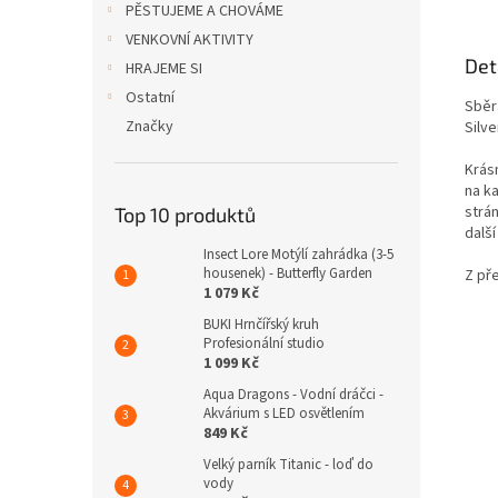
PĚSTUJEME A CHOVÁME
VENKOVNÍ AKTIVITY
Det
HRAJEME SI
Ostatní
Sběr
Značky
Silv
Krás
na ka
strá
Top 10 produktů
další
Insect Lore Motýlí zahrádka (3-5
housenek) - Butterfly Garden
Z př
1 079 Kč
BUKI Hrnčířský kruh
Profesionální studio
1 099 Kč
Aqua Dragons - Vodní dráčci -
Akvárium s LED osvětlením
849 Kč
Velký parník Titanic - loď do
vody