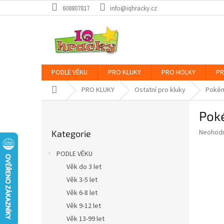
Přejít
608807817
info@iqhracky.cz
na
obsah
PODLE VĚKU
PRO KLUKY
PRO HOLKY
PR
Domů
PRO KLUKY
Ostatní pro kluky
Poké
P
Pok
o
Přeskočit
s
Průměr
Neohod
Kategorie
kategorie
t
hodnoce
r
produkt
PODLE VĚKU
a
je
Věk do 3 let
0,0
n
z
Věk 3-5 let
n
5
í
Věk 6-8 let
hvězdič
p
Věk 9-12 let
a
Věk 13-99 let