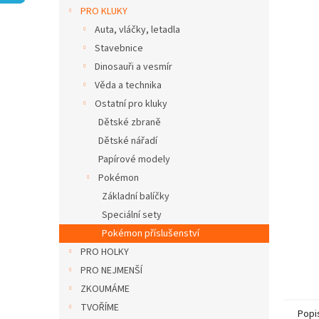
n
PRO KLUKY
e
Auta, vláčky, letadla
l
Stavebnice
Dinosauři a vesmír
Věda a technika
Ostatní pro kluky
Dětské zbraně
Dětské nářadí
Papírové modely
Pokémon
Základní balíčky
Speciální sety
Pokémon příslušenství
PRO HOLKY
PRO NEJMENŠÍ
ZKOUMÁME
TVOŘÍME
Popi