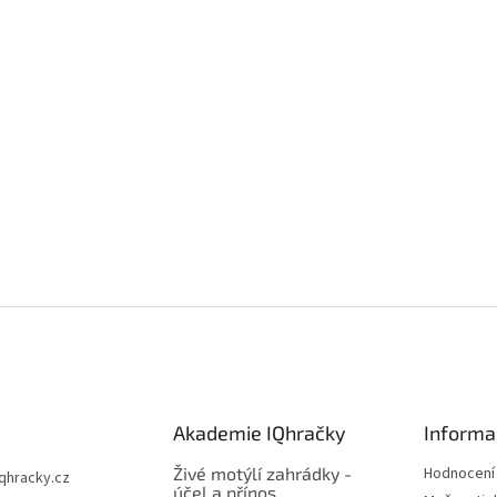
Akademie IQhračky
Informa
Živé motýlí zahrádky -
Hodnocení
iqhracky.cz
účel a přínos