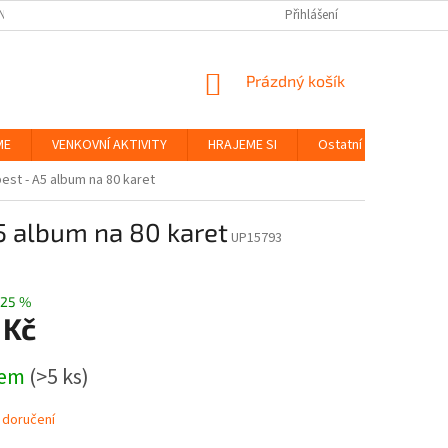
NKY
BEZPEČNOST HRAČEK A UDRŽITELNOST
Přihlášení
ZÁSADY OCHRANY OS
NÁKUPNÍ
Prázdný košík
KOŠÍK
ME
VENKOVNÍ AKTIVITY
HRAJEME SI
Ostatní
Značky
st - A5 album na 80 karet
5 album na 80 karet
UP15793
25 %
 Kč
dem
(>5 ks)
 doručení