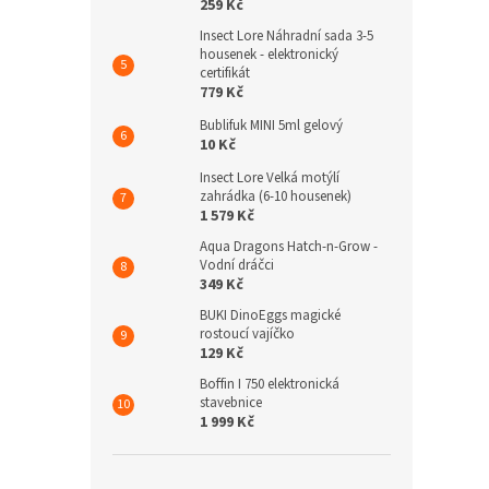
259 Kč
Insect Lore Náhradní sada 3-5
housenek - elektronický
certifikát
779 Kč
Bublifuk MINI 5ml gelový
10 Kč
Insect Lore Velká motýlí
zahrádka (6-10 housenek)
1 579 Kč
Aqua Dragons Hatch-n-Grow -
Vodní dráčci
349 Kč
BUKI DinoEggs magické
rostoucí vajíčko
129 Kč
Boffin I 750 elektronická
stavebnice
1 999 Kč