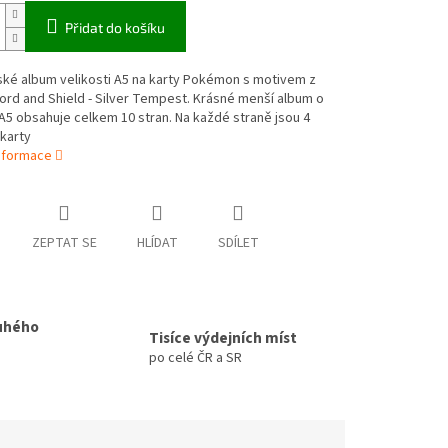
Přidat do košíku
ské album velikosti A5 na karty Pokémon s motivem z
rd and Shield - Silver Tempest. Krásné menší album o
 A5 obsahuje celkem 10 stran. Na každé straně jsou 4
karty
informace
ZEPTAT SE
HLÍDAT
SDÍLET
uhého
Tisíce výdejních míst
po celé ČR a SR