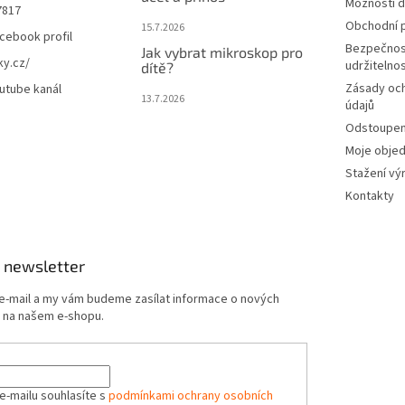
Možnosti d
7817
Obchodní 
15.7.2026
cebook profil
Bezpečnos
Jak vybrat mikroskop pro
ky.cz/
udržitelno
dítě?
Zásady oc
utube kanál
13.7.2026
údajů
Odstoupení
Moje obje
Stažení vý
Kontakty
 newsletter
 e-mail a my vám budeme zasílat informace o nových
 na našem e-shopu.
e-mailu souhlasíte s
podmínkami ochrany osobních