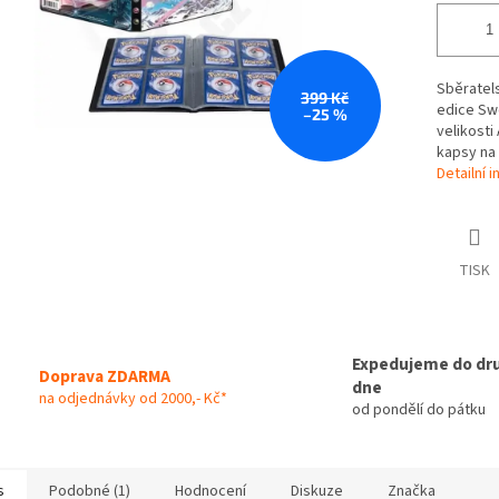
Sběratel
399 Kč
edice Swo
–25 %
velikosti
kapsy na 
Detailní 
TISK
Expedujeme do dr
Doprava ZDARMA
dne
na odjednávky od 2000,- Kč*
od pondělí do pátku
s
Podobné (1)
Hodnocení
Diskuze
Značka