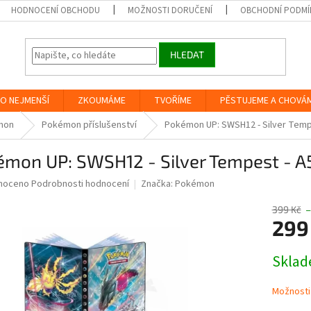
HODNOCENÍ OBCHODU
MOŽNOSTI DORUČENÍ
OBCHODNÍ PODMÍ
HLEDAT
O NEJMENŠÍ
ZKOUMÁME
TVOŘÍME
PĚSTUJEME A CHOVÁ
mon
Pokémon příslušenství
Pokémon UP: SWSH12 - Silver Tempe
émon UP: SWSH12 - Silver Tempest - A
né
noceno
Podrobnosti hodnocení
Značka:
Pokémon
ní
u
399 Kč
–
299
Měrná
Skla
cena:
ek.
Možnosti