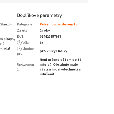
Doplňkové parametry
Shield -
Kategorie
:
Pokémon příslušenství
Záruka
:
2 roky
EAN
:
074427157937
ou 4 kapsy
?
Věk
:
6+
dané
vkládat
?
Vhodné
pro kluky i holky
pro
:
Není určeno dětem do 36
Upozornění
měsíců. Obsahuje malé
1
:
části a hrozí vdechnutí a
udušení!