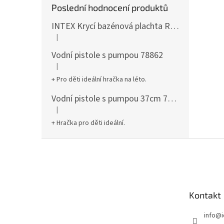
Poslední hodnocení produktů
INTEX Krycí bazénová plachta Round 305cm 28030
|
Hodnocení produktu je 5 z 5 hvězdiček.
Vodní pistole s pumpou 78862
|
Hodnocení produktu je 5 z 5 hvězdiček.
+ Pro děti ideální hračka na léto.
Vodní pistole s pumpou 37cm 78961
|
Hodnocení produktu je 5 z 5 hvězdiček.
+ Hračka pro děti ideální.
Z
á
p
a
t
Kontakt
í
info
@