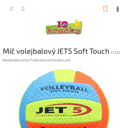
Přejít
NÁKUP
na
obsah
KOŠÍK
Míč volejbalový JET5 Soft Touch
27221
Průměrné
Neohodnoceno
Podrobnosti hodnocení
hodnocení
produktu
je
0,0
z
5
hvězdiček.