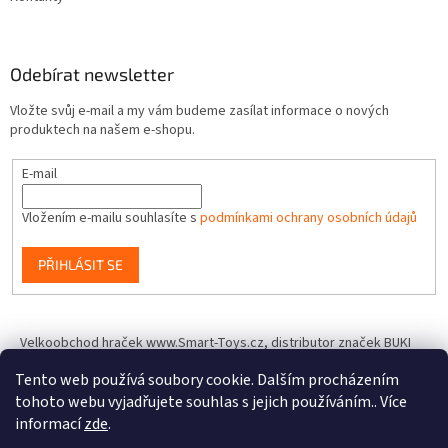
Odebírat newsletter
Vložte svůj e-mail a my vám budeme zasílat informace o nových
produktech na našem e-shopu.
E-mail
Vložením e-mailu souhlasíte s
podmínkami ochrany osobních údajů
PŘIHLÁSIT SE
Velkoobchod hraček www.Smart-Toys.cz, distributor značek BUKI
France, Brainstorm Toys, Insect Lore, World Alive, T.A.O.S. a dalších
Tento web používá soubory cookie. Dalším procházením
tohoto webu vyjadřujete souhlas s jejich používáním.. Více
informací
zde
.