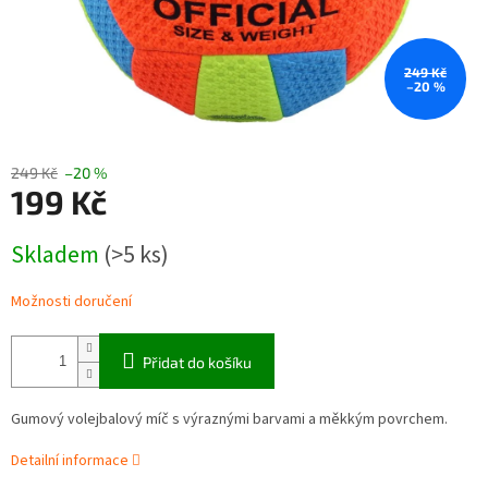
249 Kč
–20 %
249 Kč
–20 %
199 Kč
Měrná
Skladem
(>5 ks)
cena:
Možnosti doručení
Přidat do košíku
Gumový volejbalový míč s výraznými barvami a měkkým povrchem.
Detailní informace