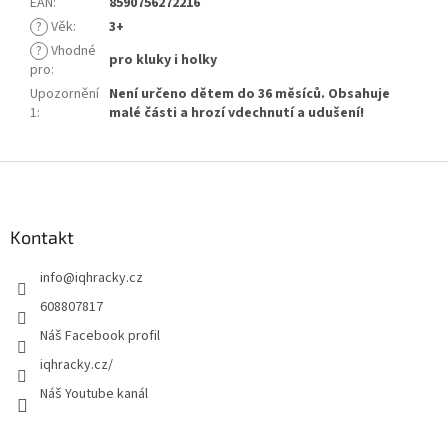
EAN
:
8590756272216
?
Věk
:
3+
?
Vhodné
pro kluky i holky
pro
:
Upozornění
Není určeno dětem do 36 měsíců. Obsahuje
1
:
malé části a hrozí vdechnutí a udušení!
Z
á
p
a
Kontakt
t
info
@
iqhracky.cz
í
608807817
Náš Facebook profil
iqhracky.cz/
Náš Youtube kanál