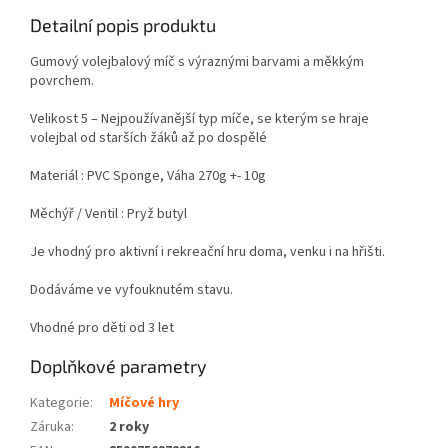
Detailní popis produktu
Gumový volejbalový míč s výraznými barvami a měkkým
povrchem.
Velikost 5 – Nejpoužívanější typ míče, se kterým se hraje
volejbal od starších žáků až po dospělé
Materiál : PVC Sponge, Váha 270g +- 10g
Měchýř / Ventil : Pryž butyl
Je vhodný pro aktivní i rekreační hru doma, venku i na hřišti.
Dodáváme ve vyfouknutém stavu.
Vhodné pro děti od 3 let
Doplňkové parametry
Kategorie
:
Míčové hry
Záruka
:
2 roky