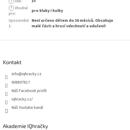
?
Věk
:
3+
?
Vhodné
pro kluky i holky
pro
:
Upozornění
Není určeno dětem do 36 měsíců. Obsahuje
1
:
malé části a hrozí vdechnutí a udušení!
Z
á
p
a
Kontakt
t
info
@
iqhracky.cz
í
608807817
Náš Facebook profil
iqhracky.cz/
Náš Youtube kanál
Akademie IQhračky