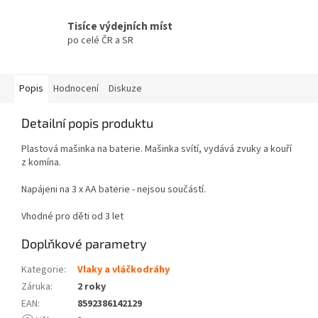
Tisíce výdejních míst
po celé ČR a SR
Popis
Hodnocení
Diskuze
Detailní popis produktu
Plastová mašinka na baterie. Mašinka svítí, vydává zvuky a kouří
z komína.
Napájeni na 3 x AA baterie - nejsou součástí.
Vhodné pro děti od 3 let
Doplňkové parametry
Kategorie
:
Vlaky a vláčkodráhy
Záruka
:
2 roky
EAN
:
8592386142129