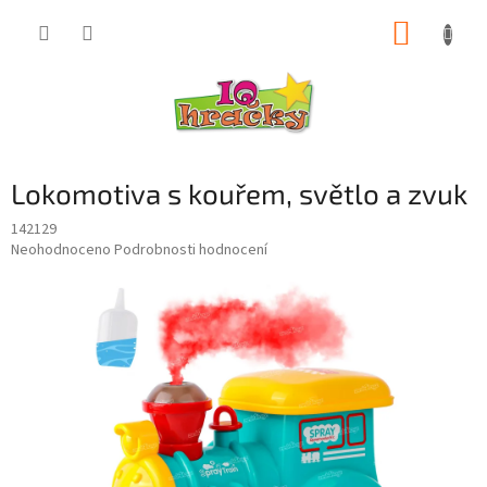
Přejít
NÁKUP
na
obsah
KOŠÍK
Lokomotiva s kouřem, světlo a zvuk
142129
Průměrné
Neohodnoceno
Podrobnosti hodnocení
hodnocení
produktu
je
0,0
z
5
hvězdiček.