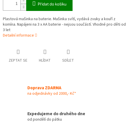
Přidat do košíku
Plastová mašinka na baterie. Mašinka svítí, vydává zvuky a kouří z
komína. Napájeni na 3 x AA baterie - nejsou součástí. Vhodné pro děti od
3 let
Detailní informace
ZEPTAT SE
HLÍDAT
SDÍLET
Doprava ZDARMA
na odjednávky od 2000,- Kč*
Expedujeme do druhého dne
od pondělí do pátku