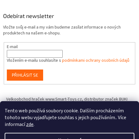
Odebírat newsletter
Vložte svůj e-mail a my vám budeme zasílat informace o nových
produktech na našem e-shopu.
E-mail
Vložením e-mailu souhlasíte s
podmínkami ochrany osobních údajů
PŘIHLÁSIT SE
Velkoobchod hraček www.Smart-Toys.cz, distributor značek BUKI
France, Brainstorm Toys, Insect Lore, World Alive, T.A.O.S. a dalších
Tento web používá soubory cookie. Dalším procházením
tohoto webu vyjadřujete souhlas s jejich používáním.. Více
informací
zde
.
Vytvořil Shoptet