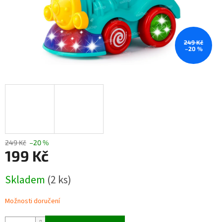
249 Kč
–20 %
249 Kč
–20 %
199 Kč
Měrná
Skladem
(2 ks)
cena:
Možnosti doručení