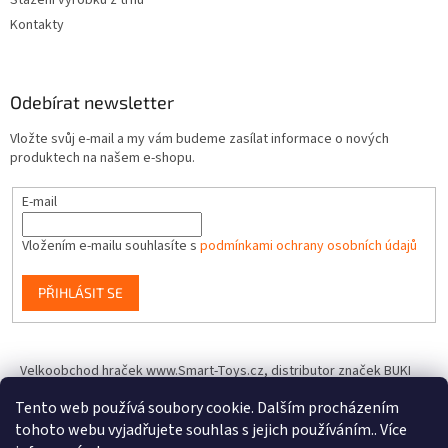
Stažení výrobků z trhu
Kontakty
Odebírat newsletter
Vložte svůj e-mail a my vám budeme zasílat informace o nových
produktech na našem e-shopu.
E-mail
Vložením e-mailu souhlasíte s
podmínkami ochrany osobních údajů
PŘIHLÁSIT SE
Velkoobchod hraček www.Smart-Toys.cz, distributor značek BUKI
France, Brainstorm Toys, Insect Lore, World Alive, T.A.O.S. a dalších
Tento web používá soubory cookie. Dalším procházením
tohoto webu vyjadřujete souhlas s jejich používáním.. Více