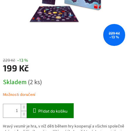
229 Kč
–13 %
229 Kč
–13 %
199 Kč
Měrná
Skladem
(2 ks)
cena:
Možnosti doručení
Přidat do košíku
Hravý vesmír je hra, v níž děti během hry kooperují a všichni společně