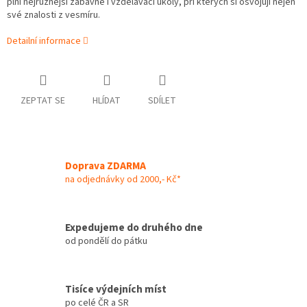
plní nejrůznější zábavné i vzdělávací úkoly, při kterých si osvojují nejen
své znalosti z vesmíru.
Detailní informace
ZEPTAT SE
HLÍDAT
SDÍLET
Doprava ZDARMA
na odjednávky od 2000,- Kč*
Expedujeme do druhého dne
od pondělí do pátku
Tisíce výdejních míst
po celé ČR a SR