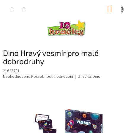
Přejít
NÁKUP
na
obsah
KOŠÍK
Dino Hravý vesmír pro malé
dobrodruhy
21623781
Průměrné
Neohodnoceno
Podrobnosti hodnocení
Značka:
Dino
hodnocení
produktu
je
0,0
z
5
hvězdiček.