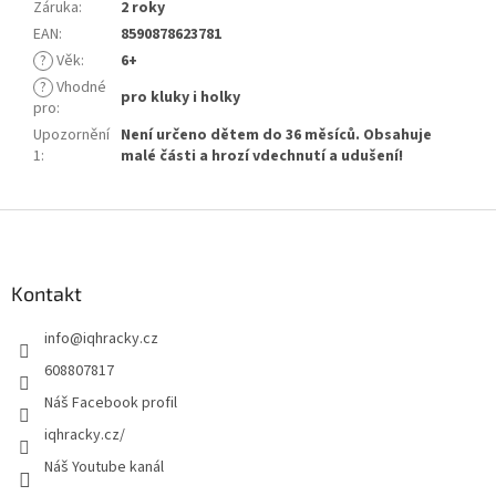
Záruka
:
2 roky
EAN
:
8590878623781
?
Věk
:
6+
?
Vhodné
pro kluky i holky
pro
:
Upozornění
Není určeno dětem do 36 měsíců. Obsahuje
1
:
malé části a hrozí vdechnutí a udušení!
Z
á
p
a
Kontakt
t
info
@
iqhracky.cz
í
608807817
Náš Facebook profil
iqhracky.cz/
Náš Youtube kanál