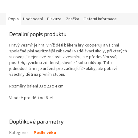
Popis
Hodnocení
Diskuze
Značka
Ostatní informace
Detailní popis produktu
Hravý vesmír je hra, v níž děti během hry kooperují a všichni
společně plní nejrůznější zábavné i vzdělávací úkoly, při kterých
si osvojují nejen své znalosti z vesmíru, ale především svůj
postřeh, fyzickou zdatnost, slovní zásobu i důvtip. Tato
jednoduchá hra je určená pro začínající školáky, ale pobaví
všechny děti na prvním stupni.
Rozměry balení 33 x 23 x 4 cm.
Vhodné pro děti od 6 let.
Doplňkové parametry
Kategorie
:
Podle věku