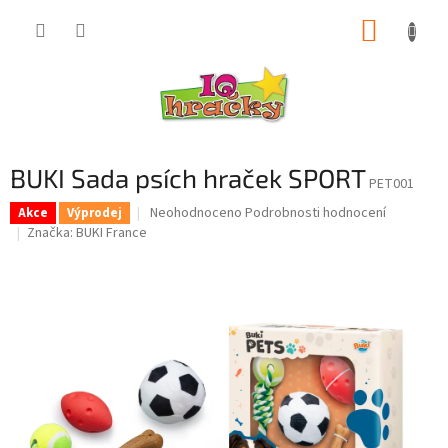
Přejít
NÁKUP
na
obsah
KOŠÍK
BUKI Sada psích hraček SPORT
PET001
Průměrné
Neohodnoceno
Podrobnosti hodnocení
Akce
Výprodej
hodnocení
Značka:
BUKI France
produktu
je
0,0
z
5
hvězdiček.