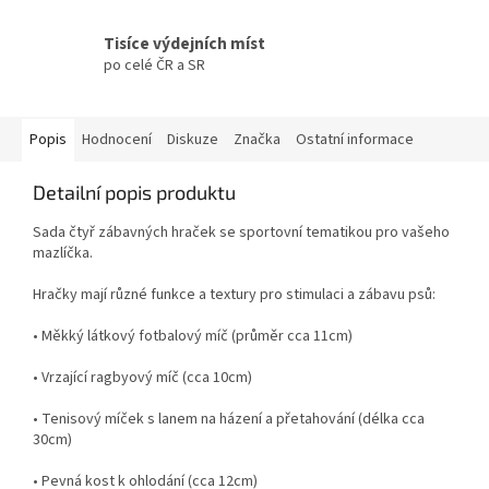
Tisíce výdejních míst
po celé ČR a SR
Popis
Hodnocení
Diskuze
Značka
Ostatní informace
Detailní popis produktu
Sada čtyř zábavných hraček se sportovní tematikou pro vašeho
mazlíčka.
Hračky mají různé funkce a textury pro stimulaci a zábavu psů:
• Měkký látkový fotbalový míč (průměr cca 11cm)
• Vrzající ragbyový míč (cca 10cm)
• Tenisový míček s lanem na házení a přetahování (délka cca
30cm)
• Pevná kost k ohlodání (cca 12cm)