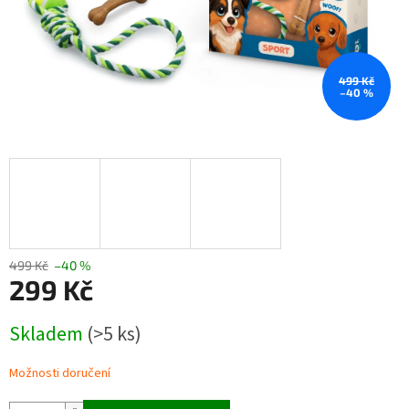
499 Kč
–40 %
499 Kč
–40 %
299 Kč
Měrná
Skladem
(>5 ks)
cena:
Možnosti doručení