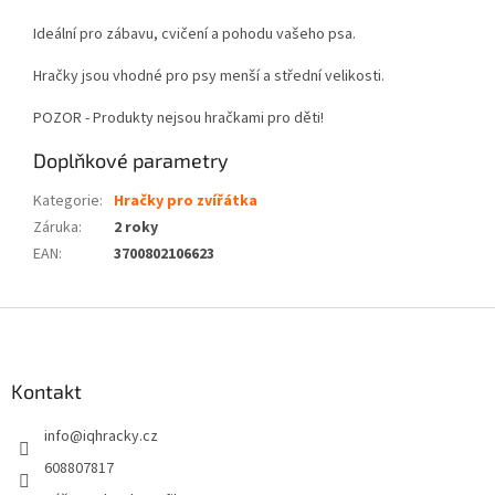
Ideální pro zábavu, cvičení a pohodu vašeho psa.
Hračky jsou vhodné pro psy menší a střední velikosti.
POZOR - Produkty nejsou hračkami pro děti!
Doplňkové parametry
Kategorie
:
Hračky pro zvířátka
Záruka
:
2 roky
EAN
:
3700802106623
Z
á
p
a
Kontakt
t
info
@
iqhracky.cz
í
608807817